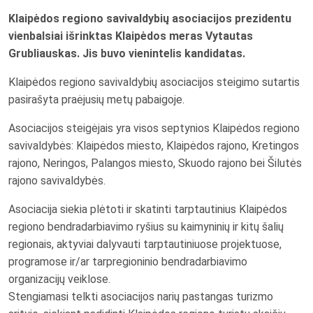
Klaipėdos regiono savivaldybių asociacijos prezidentu
vienbalsiai išrinktas Klaipėdos meras Vytautas
Grubliauskas. Jis buvo vienintelis kandidatas.
Klaipėdos regiono savivaldybių asociacijos steigimo sutartis
pasirašyta praėjusių metų pabaigoje.
Asociacijos steigėjais yra visos septynios Klaipėdos regiono
savivaldybės: Klaipėdos miesto, Klaipėdos rajono, Kretingos
rajono, Neringos, Palangos miesto, Skuodo rajono bei Šilutės
rajono savivaldybės.
Asociacija siekia plėtoti ir skatinti tarptautinius Klaipėdos
regiono bendradarbiavimo ryšius su kaimyninių ir kitų šalių
regionais, aktyviai dalyvauti tarptautiniuose projektuose,
programose ir/ar tarpregioninio bendradarbiavimo
organizacijų veiklose.
Stengiamasi telkti asociacijos narių pastangas turizmo