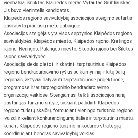
vienbalsiai išrinktas Klaipėdos meras Vytautas Grubliauskas.
Jis buvo vienintelis kandidatas.
Klaipėdos regiono savivaldybių asociacijos steigimo sutartis
pasirašyta praėjusių metų pabaigoje.
Asociacijos steigėjais yra visos septynios Klaipėdos regiono
savivaldybės: Klaipėdos miesto, Klaipėdos rajono, Kretingos
rajono, Neringos, Palangos miesto, Skuodo rajono bei Šilutės
rajono savivaldybės.
Asociacija siekia plėtoti ir skatinti tarptautinius Klaipėdos
regiono bendradarbiavimo ryšius su kaimyninių ir kitų šalių
regionais, aktyviai dalyvauti tarptautiniuose projektuose,
programose ir/ar tarpregioninio bendradarbiavimo
organizacijų veiklose. Stengiamasi telkti asociacijos narių
pastangas turizmo srityje, siekiant padidinti Klaipėdos
regiono turistų skaičių, formuojant vieningo turistinio regiono
įvaizdį ir keliant konkurencingumą šalies ir tarptautiniu mastu,
kuriant Klaipėdos regiono turizmo rinkodaros strategiją,
koordinuojant bendras savivaldybių veiklas.