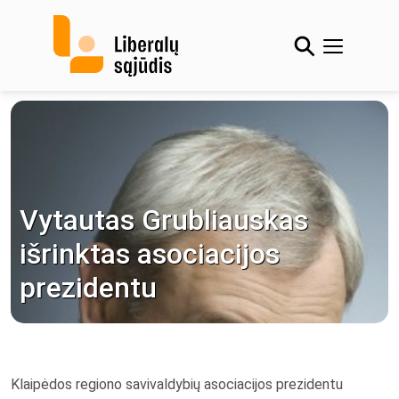
Skip
to
content
Vytautas Grubliauskas
išrinktas asociacijos
prezidentu
Klaipėdos regiono savivaldybių asociacijos prezidentu