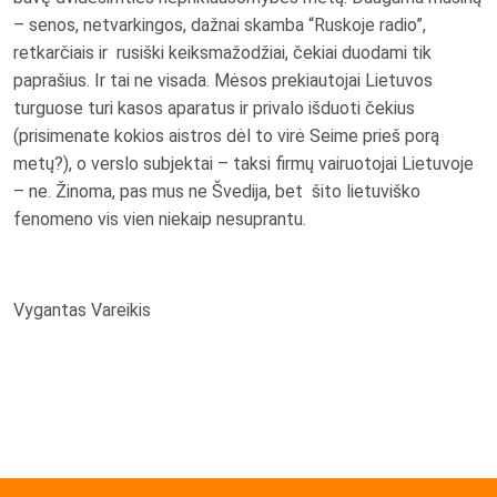
– senos, netvarkingos, dažnai skamba “Ruskoje radio”,
retkarčiais ir rusiški keiksmažodžiai, čekiai duodami tik
paprašius. Ir tai ne visada. Mėsos prekiautojai Lietuvos
turguose turi kasos aparatus ir privalo išduoti čekius
(prisimenate kokios aistros dėl to virė Seime prieš porą
metų?), o verslo subjektai – taksi firmų vairuotojai Lietuvoje
– ne. Žinoma, pas mus ne Švedija, bet šito lietuviško
fenomeno vis vien niekaip nesuprantu.
Vygantas Vareikis