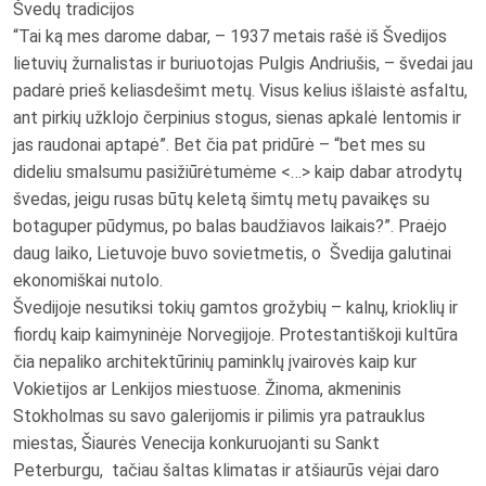
Švedų tradicijos
“Tai ką mes darome dabar, – 1937 metais rašė iš Švedijos
lietuvių žurnalistas ir buriuotojas Pulgis Andriušis, – švedai jau
padarė prieš keliasdešimt metų. Visus kelius išlaistė asfaltu,
ant pirkių užklojo čerpinius stogus, sienas apkalė lentomis ir
jas raudonai aptapė”. Bet čia pat pridūrė – “bet mes su
dideliu smalsumu pasižiūrėtumėme <…> kaip dabar atrodytų
švedas, jeigu rusas būtų keletą šimtų metų pavaikęs su
botaguper pūdymus, po balas baudžiavos laikais?”. Praėjo
daug laiko, Lietuvoje buvo sovietmetis, o Švedija galutinai
ekonomiškai nutolo.
Švedijoje nesutiksi tokių gamtos grožybių – kalnų, krioklių ir
fiordų kaip kaimyninėje Norvegijoje. Protestantiškoji kultūra
čia nepaliko architektūrinių paminklų įvairovės kaip kur
Vokietijos ar Lenkijos miestuose. Žinoma, akmeninis
Stokholmas su savo galerijomis ir pilimis yra patrauklus
miestas, Šiaurės Venecija konkuruojanti su Sankt
Peterburgu, tačiau šaltas klimatas ir atšiaurūs vėjai daro