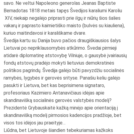
savo. Ne veltui Napoleono generolas Jeanas Baptiste
Bernadotas 1818 metais tapęs Švedijos karaliumi Karoliu
XIV, niekaip negalėjo priprasti prie ilgų ir niūrių šios šalies
vakarų ir paprasto kaimietiško maisto (bulvės su kiauliena),
kuriuo maitindavosi ir karališkame dvare.
Švedija kartu su Danija buvo pačios draugiškiausios šalys
Lietuvai po nepriklausomybės atkūrimo. Švedai pirmieji
atidarė diplomatinę atstovybę Vilniuje, o gausybė įvairiausių
fondų atstovų pradėjo mokyti lietuvius demokratinės
politikos pagrindų. Švedija galėjo būti pavyzdžiu socialinės
ramybės, lygybės ir gerovės srityse. Panašiu keliu galėjo
pasukti ir Lietuva, bet kas beprisimena signataro,
profesoriaus Kazimiero Antanavičiaus idėjas apie
skandinavišką socialinės gerovės valstybės modelį?
Prezidentė Grybauskaitė kažką minėjo apie orientaciją į
skandinavišką modelį pirmosios kadencijos pradžioje, bet
visos tos idėjos jau praeityje…
Liūdna, bet Lietuvoje šiandien tebekuriamas kažkoks