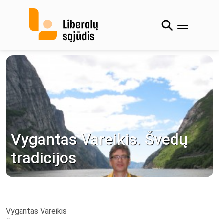
Skip
to
content
Vygantas Vareikis. Švedų
tradicijos
Vygantas Vareikis