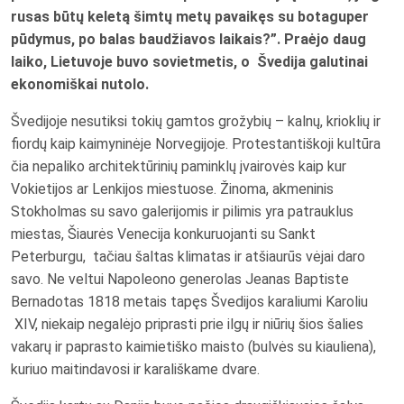
rusas būtų keletą šimtų metų pavaikęs su botaguper
pūdymus, po balas baudžiavos laikais?”. Praėjo daug
laiko, Lietuvoje buvo sovietmetis, o Švedija galutinai
ekonomiškai nutolo.
Švedijoje nesutiksi tokių gamtos grožybių – kalnų, krioklių ir
fiordų kaip kaimyninėje Norvegijoje. Protestantiškoji kultūra
čia nepaliko architektūrinių paminklų įvairovės kaip kur
Vokietijos ar Lenkijos miestuose. Žinoma, akmeninis
Stokholmas su savo galerijomis ir pilimis yra patrauklus
miestas, Šiaurės Venecija konkuruojanti su Sankt
Peterburgu, tačiau šaltas klimatas ir atšiaurūs vėjai daro
savo. Ne veltui Napoleono generolas Jeanas Baptiste
Bernadotas 1818 metais tapęs Švedijos karaliumi Karoliu
XIV, niekaip negalėjo priprasti prie ilgų ir niūrių šios šalies
vakarų ir paprasto kaimietiško maisto (bulvės su kiauliena),
kuriuo maitindavosi ir karališkame dvare.