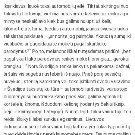
išsirikiavusi laukė taksi automobilių eilė. Tiktai, skirtingai nuo
taksistų Lietuvoje, vietiniai nestvarstė keleivių už rankovių ir
mintyse neskaičiavo kiek bus galima nulupti už kelių
kilometrų atstumą. Įsėdus į automobilį, jaunas šviesaplaukis
taksistas paklausė – „ar norite jog paimčiau fiksuotą sumą iki
viešbučio ar pageidaujate mokėti pagal skaitliuko
parodymus?“ Po to, melancholiškai nutęsdamas pridūrė: „bet
pagal skaitliuko parodymus reikės mokėti brangiau… gerokai
brangiau… “ Nors Švedijoje tenka lankytis pakankamai dažnai,
ši šalis vis sugeba nustebinti iš naujo. Prieš porą savaičių
nuvykus į sterilią Karskroną vėl teko įsitikinti švedų vairavimo
ir Švedijos taksistų kultūra – automobiliai švarūs, vairuotojo
duomenys su nuotrauka kabo prieš akis, galima apmokėti
kortele ir, žinoma, išduodami kelionę įrodantys čekiai (kaip,
beje, ir kaimyninėje Latvijoje). Norint tapti taksi vairuotoju ten
reikia išlaikyti labai sunkius egzaminus. Lietuvos
didmiesčiuose gi taksi vairuotojų kultūra yra tokia lyg nebūtų
buvę dvidešimties nepriklausomybės metų. Dauguma mašinų