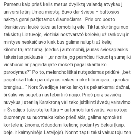
Pamenu kaip prieš kelis metus dvyliktą valandą atvykau į
universitetinį Umea miestą. Buvo dar šviesu – baltosios
naktys gerai pažįstamos šiauriečiams. Prie oro uosto
išsirikiavusi laukė taksi automobilių eilė. Tiktai, skirtingai nuo
taksistų Lietuvoje, vietiniai nestvarstė keleivių už rankovių ir
mintyse neskaičiavo kiek bus galima nulupti už kelių
kilometrų atstumą. Įsėdus į automobilį, jaunas šviesaplaukis
taksistas paklausė – „ar norite jog paimčiau fiksuotą sumą iki
viešbučio ar pageidaujate mokėti pagal skaitliuko
parodymus?“ Po to, melancholiškai nutęsdamas pridūrė: „bet
pagal skaitliuko parodymus reikės mokėti brangiau… gerokai
brangiau… “ Nors Švedijoje tenka lankytis pakankamai dažnai,
ši šalis vis sugeba nustebinti iš naujo. Prieš porą savaičių
nuvykus į sterilią Karskroną vėl teko įsitikinti švedų vairavimo
ir Švedijos taksistų kultūra – automobiliai švarūs, vairuotojo
duomenys su nuotrauka kabo prieš akis, galima apmokėti
kortele ir, žinoma, išduodami kelionę įrodantys čekiai (kaip,
beje, ir kaimyninėje Latvijoje). Norint tapti taksi vairuotoju ten