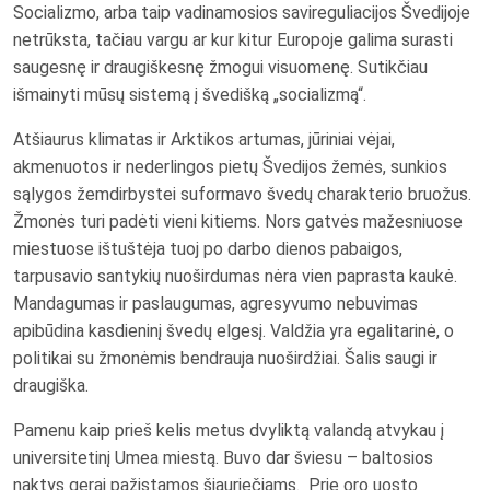
Socializmo, arba taip vadinamosios savireguliacijos Švedijoje
netrūksta, tačiau vargu ar kur kitur Europoje galima surasti
saugesnę ir draugiškesnę žmogui visuomenę. Sutikčiau
išmainyti mūsų sistemą į švedišką „socializmą“.
Atšiaurus klimatas ir Arktikos artumas, jūriniai vėjai,
akmenuotos ir nederlingos pietų Švedijos žemės, sunkios
sąlygos žemdirbystei suformavo švedų charakterio bruožus.
Žmonės turi padėti vieni kitiems. Nors gatvės mažesniuose
miestuose ištuštėja tuoj po darbo dienos pabaigos,
tarpusavio santykių nuoširdumas nėra vien paprasta kaukė.
Mandagumas ir paslaugumas, agresyvumo nebuvimas
apibūdina kasdieninį švedų elgesį. Valdžia yra egalitarinė, o
politikai su žmonėmis bendrauja nuoširdžiai. Šalis saugi ir
draugiška.
Pamenu kaip prieš kelis metus dvyliktą valandą atvykau į
universitetinį Umea miestą. Buvo dar šviesu – baltosios
naktys gerai pažįstamos šiauriečiams. Prie oro uosto