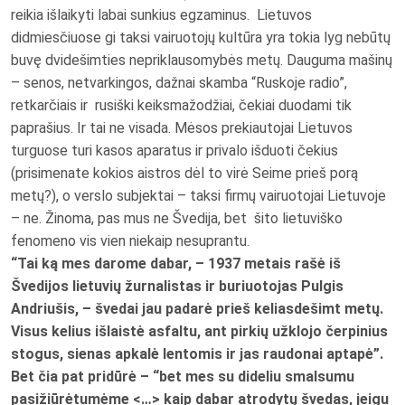
reikia išlaikyti labai sunkius egzaminus. Lietuvos
didmiesčiuose gi taksi vairuotojų kultūra yra tokia lyg nebūtų
buvę dvidešimties nepriklausomybės metų. Dauguma mašinų
– senos, netvarkingos, dažnai skamba “Ruskoje radio”,
retkarčiais ir rusiški keiksmažodžiai, čekiai duodami tik
paprašius. Ir tai ne visada. Mėsos prekiautojai Lietuvos
turguose turi kasos aparatus ir privalo išduoti čekius
(prisimenate kokios aistros dėl to virė Seime prieš porą
metų?), o verslo subjektai – taksi firmų vairuotojai Lietuvoje
– ne. Žinoma, pas mus ne Švedija, bet šito lietuviško
fenomeno vis vien niekaip nesuprantu.
“Tai ką mes darome dabar, – 1937 metais rašė iš
Švedijos lietuvių žurnalistas ir buriuotojas Pulgis
Andriušis, – švedai jau padarė prieš keliasdešimt metų.
Visus kelius išlaistė asfaltu, ant pirkių užklojo čerpinius
stogus, sienas apkalė lentomis ir jas raudonai aptapė”.
Bet čia pat pridūrė – “bet mes su dideliu smalsumu
pasižiūrėtumėme <…> kaip dabar atrodytų švedas, jeigu