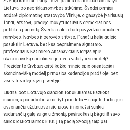
Švedija kartu su Danija buvo pačios draugiškiausios šalys
Lietuvai po nepriklausomybės atkūrimo. Švedai pirmieji
atidarė diplomatinę atstovybę Vilniuje, o gausybė įvairiausių
fondų atstovų pradėjo mokyti lietuvius demokratinės
politikos pagrindų. Švedija galėjo būti pavyzdžiu socialinės
ramybės, lygybės ir gerovės srityse. Panašiu keliu galėjo
pasukti ir Lietuva, bet kas beprisimena signataro,
profesoriaus Kazimiero Antanavičiaus idėjas apie
skandinavišką socialinės gerovės valstybės modelį?
Prezidentė Grybauskaitė kažką minėjo apie orientaciją į
skandinavišką modelį pirmosios kadencijos pradžioje, bet
visos tos idėjos jau praeityje…
Liūdna, bet Lietuvoje šiandien tebekuriamas kažkoks
išsigimęs pseudoliberalus Rytų modelis – saujelė turtingųjų,
gyvenančių uždaruose rajonuose ir nemažai sunkiai
suduriančių galą su galu žmonių, pasiruošusių bėgti iš savo
šalies ieškoti laimės kitur. Į tą pačią Švediją taip pat.