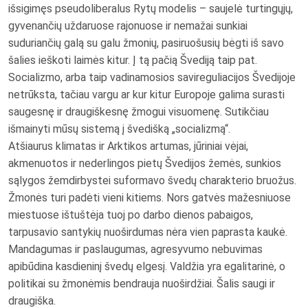
išsigimęs pseudoliberalus Rytų modelis – saujelė turtingųjų,
gyvenančių uždaruose rajonuose ir nemažai sunkiai
suduriančių galą su galu žmonių, pasiruošusių bėgti iš savo
šalies ieškoti laimės kitur. Į tą pačią Švediją taip pat.
Socializmo, arba taip vadinamosios savireguliacijos Švedijoje
netrūksta, tačiau vargu ar kur kitur Europoje galima surasti
saugesnę ir draugiškesnę žmogui visuomenę. Sutikčiau
išmainyti mūsų sistemą į švedišką „socializmą“.
Atšiaurus klimatas ir Arktikos artumas, jūriniai vėjai,
akmenuotos ir nederlingos pietų Švedijos žemės, sunkios
sąlygos žemdirbystei suformavo švedų charakterio bruožus.
Žmonės turi padėti vieni kitiems. Nors gatvės mažesniuose
miestuose ištuštėja tuoj po darbo dienos pabaigos,
tarpusavio santykių nuoširdumas nėra vien paprasta kaukė.
Mandagumas ir paslaugumas, agresyvumo nebuvimas
apibūdina kasdieninį švedų elgesį. Valdžia yra egalitarinė, o
politikai su žmonėmis bendrauja nuoširdžiai. Šalis saugi ir
draugiška.