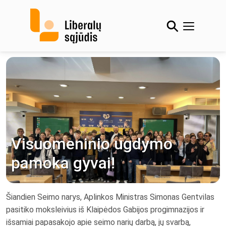
Skip
to
content
Visuomeninio ugdymo
pamoka gyvai!
Šiandien Seimo narys, Aplinkos Ministras Simonas Gentvilas
pasitiko moksleivius iš Klaipėdos Gabijos progimnazijos ir
išsamiai papasakojo apie seimo narių darbą, jų svarbą,