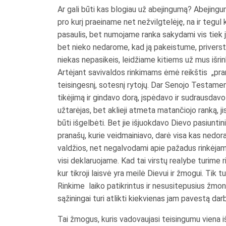
Ar gali būti kas blogiau už abejingumą? Abejingum
pro kurį praeiname net nežvilgtelėję, na ir tegul
pasaulis, bet numojame ranka sakydami vis tiek
bet nieko nedarome, kad ją pakeistume, priverstum
niekas nepasikeis, leidžiame kitiems už mus išrin
Artėjant savivaldos rinkimams ėmė reikštis „pranaš
teisingesnį, sotesnį rytojų. Dar Senojo Testame
tikėjimą ir gindavo dorą, įspėdavo ir sudrausdav
užtarėjas, bet aklieji atmeta matančiojo ranką, ji
būti išgelbėti. Bet jie išjuokdavo Dievo pasiunti
pranašų, kurie veidmainiavo, darė visa kas nedora
valdžios, net negalvodami apie pažadus rinkėjams
visi deklaruojame. Kad tai virstų realybe turime 
kur tikroji laisvė yra meilė Dievui ir žmogui. Ti
Rinkime laiko patikrintus ir nesusitepusius žmone
sąžiningai turi atlikti kiekvienas jam pavestą darb
Tai žmogus, kuris vadovaujasi teisingumu viena iš 