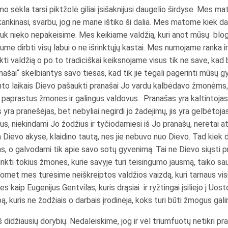
o sėkla tarsi piktžolė giliai įsišaknijusi daugelio širdyse. Mes ma
 kankinasi, svarbu, jog ne mane ištiko ši dalia. Mes matome kiek d
 juk nieko nepakeisime. Mes keikiame valdžią, kuri anot mūsų bl
e dirbti visų labui o ne išrinktųjų kastai. Mes numojame ranka ir 
kti valdžią o po to tradiciškai keiksnojame visus tik ne save, kad 
ai“ skelbiantys savo tiesas, kad tik jie tegali pagerinti mūsų gyven
nto laikais Dievo pašaukti pranašai Jo vardu kalbėdavo žmonėms,
o paprastus žmones ir galingus valdovus. Pranašas yra kaltintojas,
s yra pranešėjas, bet nebyliai negirdi jo žadėjimų, jis yra gelbėtoja
nius, niekindami Jo žodžius ir tyčiodamiesi iš Jo pranašų, neretai
 Dievo akyse, klaidino tautą, nes jie nebuvo nuo Dievo. Tad kiek d
, o galvodami tik apie savo sotų gyvenimą. Tai ne Dievo siųsti pr
rinkti tokius žmones, kurie savyje turi teisingumo jausmą, taiko s
k tuomet mes turėsime neiškreiptos valdžios vaizdą, kuri tarnaus vi
s kaip Eugenijus Gentvilas, kuris drąsiai ir ryžtingai įsiliejo į U
ą, kuris ne žodžiais o darbais įrodinėja, koks turi būti žmogus gali
didžiausių dorybių. Nedaleiskime, jog ir vėl triumfuotų netikri pran