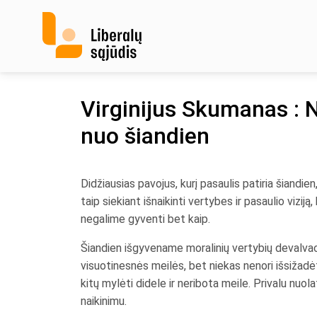
Skip
to
content
Virginijus Skumanas : 
nuo šiandien
Didžiausias pavojus, kurį pasaulis patiria šiandien,
taip siekiant išnaikinti vertybes ir pasaulio vizi
negalime gyventi bet kaip.
Šiandien išgyvename moralinių vertybių devalvacijo
visuotinesnės meilės, bet niekas nenori išsižadė
kitų mylėti didele ir neribota meile. Privalu nuo
naikinimu.