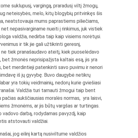
tome suklupusį, vargingą, praradusį viltį žmogų,
aug neteisybės, melo, kitų blogybių pritvinkęs šis
oga, neatstovauja mums paprastiems piliečiams,
net nepasivarginame nueiti į rinkimus, juk vistiek
bloga valdžia, nedirba taip kaip visiems norėtųsi.
imus ir tik jie gali užtikrinti geresnį,
 ne tiek pranašaudavo ateitį, kiek puoselėdavo
 bet žmonės neprisipažįsta kaltais esą, jis yra
s, bet merdintieji patenkinti savo puvimu ir nenori
 atimdavę iš jų gyvybę. Buvo daugybė netikrų
abar yra tokių veidmainių, nedorų kurie gviešiasi
anašai. Valdžia turi tarnauti žmogui taip bent
au pačias aukščiausias moralės normas, yra laisvi,
siems žmonėms, ar jis būtų vargšas ar turtingas.
osto vadovo darbą, rodydamas pavyzdį, kaip
ntis atstovauti valdžiai.
ašai, jog eilinį kartą nusiviltume valdžios