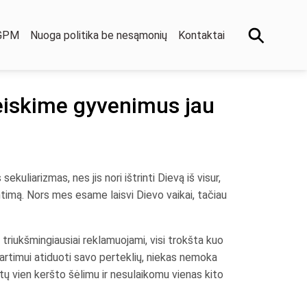
 GPM
Nuoga politika be nesąmonių
Kontaktai
eiskime gyvenimus jau
ekuliarizmas, nes jis nori ištrinti Dievą iš visur,
ventimą. Nors mes esame laisvi Dievo vaikai, tačiau
o triukšmingiausiai reklamuojami, visi trokšta kuo
artimui atiduoti savo perteklių, niekas nemoka
tų vien keršto šėlimu ir nesulaikomu vienas kito