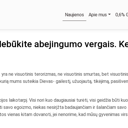
Naujienos
Apie mus
0,6%
Nebūkite abejingumo vergais. K
 yra ne visuotinis terorizmas, ne visuotinis smurtas, bet visuotinis s
ją, kurią mums suteikia Dievas- gailestį, užuojautą, tikėjimą, pasiš
s laikotarpį. Visi nori kuo daugiausiai turėti, visi geidžia būti ku
ti savo egoizmo, niekas nesirįžta badaujančiam ir šalančiam savo 
latos vienas kitam dovanoti, jei nenorime, kad mūsų gyvenimas virs