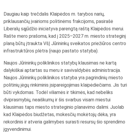
Daugiau kaip trečdalis Klaipėdos m. tarybos narių,
priklausančių įvairioms politinėms frakcijoms, pasirašė
Liberalų sąjūdžio iniciatyva parengtą raštą Klaipėdos merui.
Rašte mero prašoma, kad į 2025–2027 m. miesto strateginį
planą būtų įtraukta VšĮ Jūrininkų sveikatos priežiūros centro
infrastruktūros plėtra (naujo pastato statyba).
Naujos
Jūrininkų poliklinikos statybų klausimas ne kartą
dalykiškai aptartas su meru ir savivaldybės administracija.
Naujos Jūrininkų poliklinikos statyba yra pagrindinių miesto
politinių jėgų rinkiminis įsipareigojimas klaipėdiečiams. Jis turi
būti vykdomas. Todėl viliamės ir tikimės, kad nebeliks
dviprasmybių, neaiškumų ir šis svarbus visam miestui
klausimas taps miesto strateginio planavimo dalimi. Juolab
kad Klaipėdos biudžetas, mokesčių mokėtojų dėka, yra
rekordinis ir atveria galimybes surasti resursų šio sprendimo
įgyvendinimui.