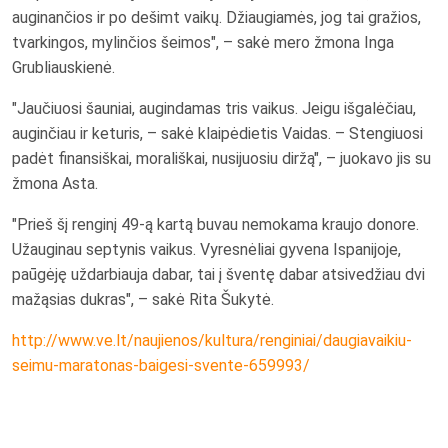
auginančios ir po dešimt vaikų. Džiaugiamės, jog tai gražios,
tvarkingos, mylinčios šeimos", – sakė mero žmona Inga
Grubliauskienė.
"Jaučiuosi šauniai, augindamas tris vaikus. Jeigu išgalėčiau,
auginčiau ir keturis, – sakė klaipėdietis Vaidas. – Stengiuosi
padėt finansiškai, morališkai, nusijuosiu diržą", – juokavo jis su
žmona Asta.
"Prieš šį renginį 49-ą kartą buvau nemokama kraujo donore.
Užauginau septynis vaikus. Vyresnėliai gyvena Ispanijoje,
paūgėję uždarbiauja dabar, tai į šventę dabar atsivedžiau dvi
mažąsias dukras", – sakė Rita Šukytė.
http://www.ve.lt/naujienos/kultura/renginiai/daugiavaikiu-
seimu-maratonas-baigesi-svente-659993/