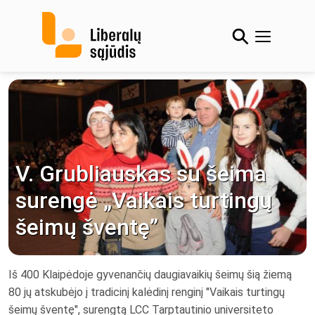
Skip
to
content
V. Grubliauskas su šeima
surengė „Vaikais turtingų
šeimų šventę”
Iš 400 Klaipėdoje gyvenančių daugiavaikių šeimų šią žiemą
80 jų atskubėjo į tradicinį kalėdinį renginį "Vaikais turtingų
šeimų šventę", surengtą LCC Tarptautinio universiteto