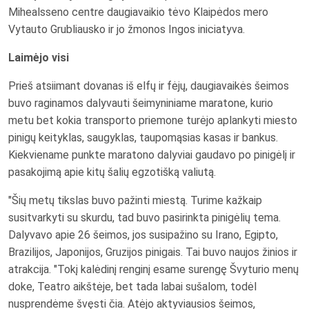
Mihealsseno centre daugiavaikio tėvo Klaipėdos mero
Vytauto Grubliausko ir jo žmonos Ingos iniciatyva.
Laimėjo visi
Prieš atsiimant dovanas iš elfų ir fėjų, daugiavaikės šeimos
buvo raginamos dalyvauti šeimyniniame maratone, kurio
metu bet kokia transporto priemone turėjo aplankyti miesto
pinigų keityklas, saugyklas, taupomąsias kasas ir bankus.
Kiekviename punkte maratono dalyviai gaudavo po pinigėlį ir
pasakojimą apie kitų šalių egzotišką valiutą.
"Šių metų tikslas buvo pažinti miestą. Turime kažkaip
susitvarkyti su skurdu, tad buvo pasirinkta pinigėlių tema.
Dalyvavo apie 26 šeimos, jos susipažino su Irano, Egipto,
Brazilijos, Japonijos, Gruzijos pinigais. Tai buvo naujos žinios ir
atrakcija. "Tokį kalėdinį renginį esame surengę Švyturio menų
doke, Teatro aikštėje, bet tada labai sušalom, todėl
nusprendėme švęsti čia. Atėjo aktyviausios šeimos,