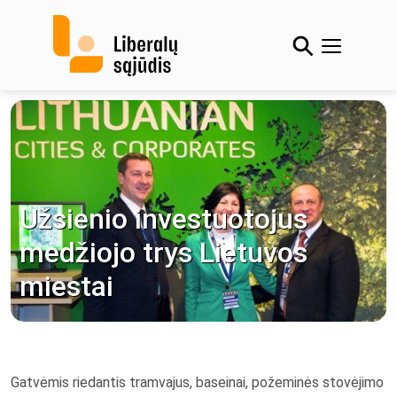
Skip
to
content
Užsienio investuotojus
medžiojo trys Lietuvos
miestai
Gatvėmis riedantis tramvajus, baseinai, požeminės stovėjimo