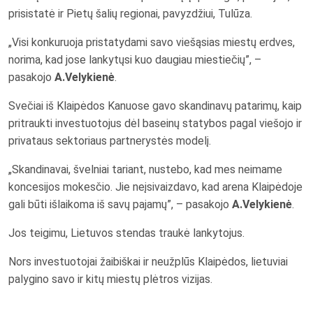
prisistatė ir Pietų šalių regionai, pavyzdžiui, Tulūza.
„Visi konkuruoja pristatydami savo viešąsias miestų erdves,
norima, kad jose lankytųsi kuo daugiau miestiečių”, –
pasakojo
A.Velykienė
.
Svečiai iš Klaipėdos Kanuose gavo skandinavų patarimų, kaip
pritraukti investuotojus dėl baseinų statybos pagal viešojo ir
privataus sektoriaus partnerystės modelį.
„Skandinavai, švelniai tariant, nustebo, kad mes neimame
koncesijos mokesčio. Jie neįsivaizdavo, kad arena Klaipėdoje
gali būti išlaikoma iš savų pajamų”, – pasakojo
A.Velykienė
.
Jos teigimu, Lietuvos stendas traukė lankytojus.
Nors investuotojai žaibiškai ir neužplūs Klaipėdos, lietuviai
palygino savo ir kitų miestų plėtros vizijas.