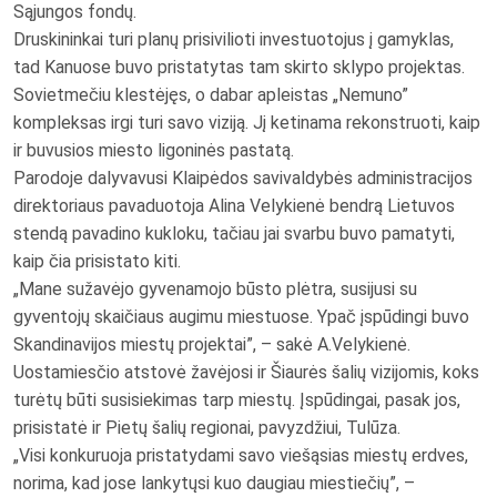
Sąjungos fondų.
Druskininkai turi planų prisivilioti investuotojus į gamyklas,
tad Kanuose buvo pristatytas tam skirto sklypo projektas.
Sovietmečiu klestėjęs, o dabar apleistas „Nemuno”
kompleksas irgi turi savo viziją. Jį ketinama rekonstruoti, kaip
ir buvusios miesto ligoninės pastatą.
Parodoje dalyvavusi Klaipėdos savivaldybės administracijos
direktoriaus pavaduotoja Alina Velykienė bendrą Lietuvos
stendą pavadino kukloku, tačiau jai svarbu buvo pamatyti,
kaip čia prisistato kiti.
„Mane sužavėjo gyvenamojo būsto plėtra, susijusi su
gyventojų skaičiaus augimu miestuose. Ypač įspūdingi buvo
Skandinavijos miestų projektai”, – sakė A.Velykienė.
Uostamiesčio atstovė žavėjosi ir Šiaurės šalių vizijomis, koks
turėtų būti susisiekimas tarp miestų. Įspūdingai, pasak jos,
prisistatė ir Pietų šalių regionai, pavyzdžiui, Tulūza.
„Visi konkuruoja pristatydami savo viešąsias miestų erdves,
norima, kad jose lankytųsi kuo daugiau miestiečių”, –