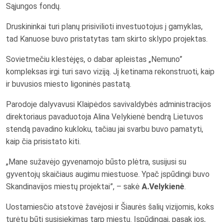
Sąjungos fondų.
Druskininkai turi planų prisivilioti investuotojus į gamyklas,
tad Kanuose buvo pristatytas tam skirto sklypo projektas.
Sovietmečiu klestėjęs, o dabar apleistas „Nemuno”
kompleksas irgi turi savo viziją. Jį ketinama rekonstruoti, kaip
ir buvusios miesto ligoninės pastatą.
Parodoje dalyvavusi Klaipėdos savivaldybės administracijos
direktoriaus pavaduotoja Alina Velykienė bendrą Lietuvos
stendą pavadino kukloku, tačiau jai svarbu buvo pamatyti,
kaip čia prisistato kiti.
„Mane sužavėjo gyvenamojo būsto plėtra, susijusi su
gyventojų skaičiaus augimu miestuose. Ypač įspūdingi buvo
Skandinavijos miestų projektai”, – sakė
A.Velykienė
.
Uostamiesčio atstovė žavėjosi ir Šiaurės šalių vizijomis, koks
turėtų būti susisiekimas tarp miestų. Įspūdingai, pasak jos,