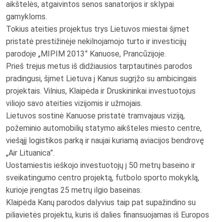
aikštelės, atgaivintos senos sanatorijos ir sklypai
gamykloms.
Tokius ateities projektus trys Lietuvos miestai šįmet
pristatė prestižinėje nekilnojamojo turto ir investicijų
parodoje „MIPIM 2013” Kanuose, Prancūzijoje.
Prieš trejus metus iš didžiausios tarptautinės parodos
pradingusi, šįmet Lietuva į Kanus sugrįžo su ambicingais
projektais. Vilnius, Klaipėda ir Druskininkai investuotojus
viliojo savo ateities vizijomis ir užmojais.
Lietuvos sostinė Kanuose pristatė tramvajaus viziją,
požeminio automobilių statymo aikšteles miesto centre,
viešąjį logistikos parką ir naujai kuriamą aviacijos bendrovę
„Air Lituanica”.
Uostamiestis ieškojo investuotojų į 50 metrų baseino ir
sveikatingumo centro projektą, futbolo sporto mokyklą,
kurioje įrengtas 25 metrų ilgio baseinas.
Klaipėda Kanų parodos dalyvius taip pat supažindino su
piliavietės projektu, kuris iš dalies finansuojamas iš Europos