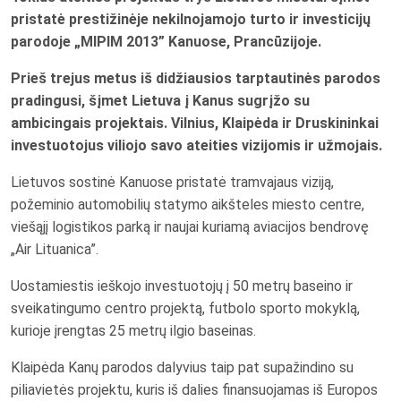
pristatė prestižinėje nekilnojamojo turto ir investicijų
parodoje „MIPIM 2013” Kanuose, Prancūzijoje.
Prieš trejus metus iš didžiausios tarptautinės parodos
pradingusi, šįmet Lietuva į Kanus sugrįžo su
ambicingais projektais. Vilnius, Klaipėda ir Druskininkai
investuotojus viliojo savo ateities vizijomis ir užmojais.
Lietuvos sostinė Kanuose pristatė tramvajaus viziją,
požeminio automobilių statymo aikšteles miesto centre,
viešąjį logistikos parką ir naujai kuriamą aviacijos bendrovę
„Air Lituanica”.
Uostamiestis ieškojo investuotojų į 50 metrų baseino ir
sveikatingumo centro projektą, futbolo sporto mokyklą,
kurioje įrengtas 25 metrų ilgio baseinas.
Klaipėda Kanų parodos dalyvius taip pat supažindino su
piliavietės projektu, kuris iš dalies finansuojamas iš Europos