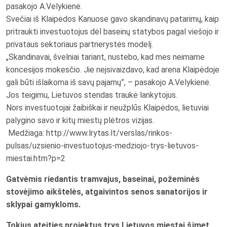
pasakojo A.Velykienė.
Svečiai iš Klaipėdos Kanuose gavo skandinavų patarimų, kaip
pritraukti investuotojus dėl baseinų statybos pagal viešojo ir
privataus sektoriaus partnerystės modelį.
„Skandinavai, švelniai tariant, nustebo, kad mes neimame
koncesijos mokesčio. Jie neįsivaizdavo, kad arena Klaipėdoje
gali būti išlaikoma iš savų pajamų”, – pasakojo A.Velykienė.
Jos teigimu, Lietuvos stendas traukė lankytojus.
Nors investuotojai žaibiškai ir neužplūs Klaipėdos, lietuviai
palygino savo ir kitų miestų plėtros vizijas.
Medžiaga: http://www.lrytas.lt/verslas/rinkos-
pulsas/uzsienio-investuotojus-medziojo-trys-lietuvos-
miestai.htm?p=2
Gatvėmis riedantis tramvajus, baseinai, požeminės
stovėjimo aikštelės, atgaivintos senos sanatorijos ir
sklypai gamykloms.
Tokius ateities projektus trys Lietuvos miestai šįmet