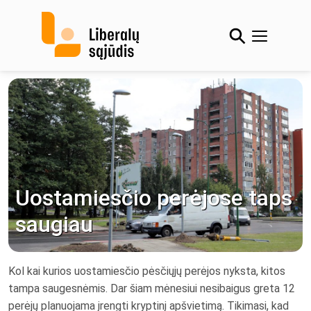
Skip
to
content
Uostamiesčio perėjose taps
saugiau
Kol kai kurios uostamiesčio pėsčiųjų perėjos nyksta, kitos
tampa saugesnėmis. Dar šiam mėnesiui nesibaigus greta 12
perėjų planuojama įrengti kryptinį apšvietimą. Tikimasi, kad