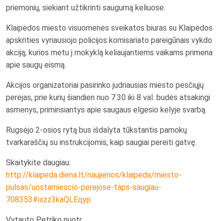
priemonių, siekiant užtikrinti saugumą keliuose.
Klaipėdos miesto visuomenės sveikatos biuras su Klaipėdos
apskrities vyriausiojo policijos komisariato pareigūnais vykdo
akciją, kurios metu į mokyklą keliaujantiems vaikams primena
apie saugų eismą.
Akcijos organizatoriai pasirinko judriausias miesto pėsčiųjų
perėjas, prie kurių šiandien nuo 7.30 iki 8 val. budės atsakingi
asmenys, priminsiantys apie saugaus elgesio kelyje svarbą.
Rugsėjo 2-osios rytą bus išdalyta tūkstantis pamokų
tvarkaraščių su instrukcijomis, kaip saugiai pereiti gatvę.
Skaitykite daugiau:
http://klaipeda.diena.lt/naujienos/klaipeda/miesto-
pulsas/uostamiescio-perejose-taps-saugiau-
708353#ixzz3kaQLEqyp
Vytauto Petriko nuotr.