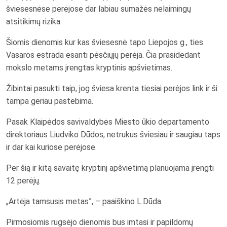
šviesesnėse perėjose dar labiau sumažės nelaimingų
atsitikimų rizika.
Šiomis dienomis kur kas šviesesnė tapo Liepojos g., ties
Vasaros estrada esanti pėsčiųjų perėja. Čia prasidedant
mokslo metams įrengtas kryptinis apšvietimas.
Žibintai pasukti taip, jog šviesa krenta tiesiai perėjos link ir ši
tampa geriau pastebima.
Pasak Klaipėdos savivaldybės Miesto ūkio departamento
direktoriaus Liudviko Dūdos, netrukus šviesiau ir saugiau taps
ir dar kai kuriose perėjose.
Per šią ir kitą savaitę kryptinį apšvietimą planuojama įrengti
12 perėjų.
„Artėja tamsusis metas”, – paaiškino L.Dūda.
Pirmosiomis rugsėjo dienomis bus imtasi ir papildomų