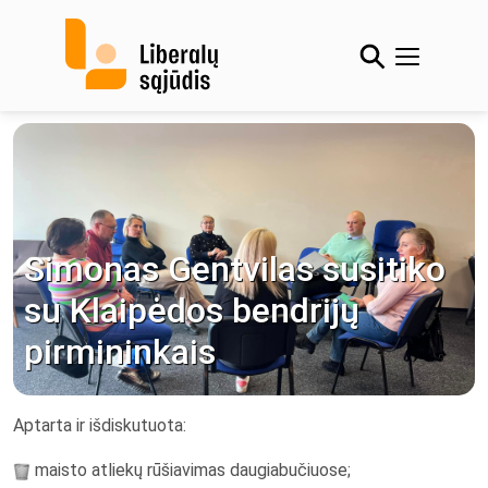
Skip
to
content
Simonas Gentvilas susitiko
su Klaipėdos bendrijų
pirmininkais
Aptarta ir išdiskutuota:
maisto atliekų rūšiavimas daugiabučiuose;