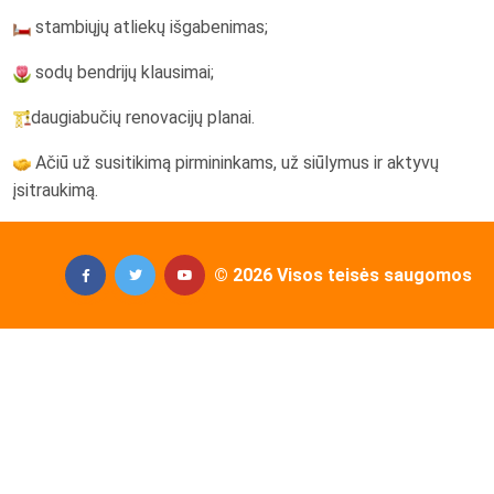
stambiųjų atliekų išgabenimas;
sodų bendrijų klausimai;
daugiabučių renovacijų planai.
Ačiū už susitikimą pirmininkams, už siūlymus ir aktyvų
įsitraukimą.
© 2026 Visos teisės saugomos