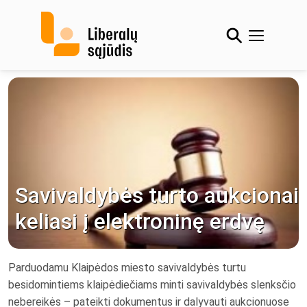
Skip
to
content
Savivaldybės turto aukcionai
keliasi į elektroninę erdvę
Parduodamu Klaipėdos miesto savivaldybės turtu
besidomintiems klaipėdiečiams minti savivaldybės slenksčio
nebereikės – pateikti dokumentus ir dalyvauti aukcionuose