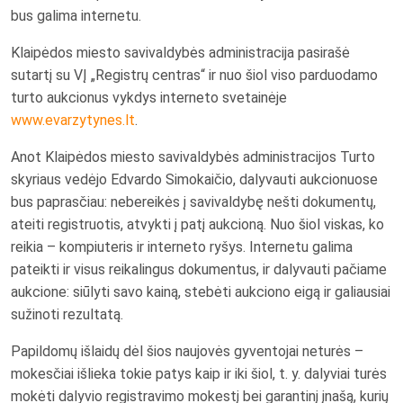
bus galima internetu.
Klaipėdos miesto savivaldybės administracija pasirašė
sutartį su VĮ „Registrų centras“ ir nuo šiol viso parduodamo
turto aukcionus vykdys interneto svetainėje
www.evarzytynes.lt
.
Anot Klaipėdos miesto savivaldybės administracijos Turto
skyriaus vedėjo Edvardo Simokaičio, dalyvauti aukcionuose
bus paprasčiau: nebereikės į savivaldybę nešti dokumentų,
ateiti registruotis, atvykti į patį aukcioną. Nuo šiol viskas, ko
reikia – kompiuteris ir interneto ryšys. Internetu galima
pateikti ir visus reikalingus dokumentus, ir dalyvauti pačiame
aukcione: siūlyti savo kainą, stebėti aukciono eigą ir galiausiai
sužinoti rezultatą.
Papildomų išlaidų dėl šios naujovės gyventojai neturės –
mokesčiai išlieka tokie patys kaip ir iki šiol, t. y. dalyviai turės
mokėti dalyvio registravimo mokestį bei garantinį įnašą, kurių