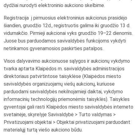
dydžiai nurodyti elektroninio aukciono skelbime.
Registracija į pirmuosius elektroninius aukcionus prasidėjo
šiandien, gruodžio 12d., registruotis galima iki gruodžio 13 d.
vidurnakčio. Pirmieji aukcionai vyks gruodžio 19–22 dienomis.
Juose bus parduodamos savivaldybės funkcijoms vykdyti
netinkamos gyvenamosios paskirties patalpos.
Visos dalyvavimo aukcionuose sąlygos ir aukcionų vykdymo
tvarka aptarta Klaipėdos m. savivaldybės administracijos
direktoriaus patvirtintose taisyklėse (Klaipėdos miesto
savivaldybės organizuojamų viešų aukcionų, kuriuose
parduodami savivaldybės nekilnojamieji daiktai, vykdymo
informacinių technologijų priemonėmis taisyklės). Taisykles
gyventojai gali rasti Klaipėdos miesto savivaldybės interneto
svetainėje, skyrelyje Savivaldybė > Turto valdymas >
Privatizuojami objektai > Objektai privatizuojami parduodant
materialųjį turtą viešo aukciono būdu
.