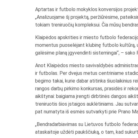
Aptartas ir futbolo mokyklos konversijos projekt
„Analizuojame šį projektą, peržiūrėsime, pateiksim
tokiam treniruočių kompleksui. Čia mūsų bendras
Klaipėdos apskrities ir miesto futbolo federaci
momentus puoselėjant klubinę futbolo kultūrą, 
galėsime planą įgyvendinti sistemingai“, – sako R
Anot Klaipėdos miesto savivaldybės administraci
ir futbolas. Per dvejus metus centriniame stadi
bėgimo takai, kurie dabar atitinka šiuolaikinius
rangos darbų pirkimo konkursas, prasidės ir rekon
aikštynai: baigiama įrengti dirbtinės dangos aik
treniruotis šios įstaigos auklėtiniams. Jau sutva
pat numatyta iš esmės sutvarkyti prie Prano Ma
„Bendradarbiavimas su Lietuvos futbolo federacij
ataskaitoje uždėti paukščiuką, o tam, kad sukurta