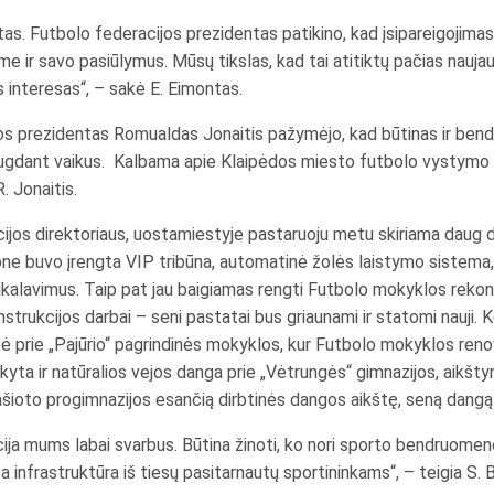
as. Futbolo federacijos prezidentas patikino, kad įsipareigojimas 
e ir savo pasiūlymus. Mūsų tikslas, kad tai atitiktų pačias naujaus
 interesas“, – sakė E. Eimontas.
jos prezidentas Romualdas Jonaitis pažymėjo, kad būtinas ir ben
ugdant vaikus. Kalbama apie Klaipėdos miesto futbolo vystymo pl
. Jonaitis.
jos direktoriaus, uostamiestyje pastaruoju metu skiriama daug dėm
one buvo įrengta VIP tribūna, automatinė žolės laistymo sistema, 
 reikalavimus. Taip pat jau baigiamas rengti Futbolo mokyklos rek
strukcijos darbai – seni pastatai bus griaunami ir statomi nauji. 
štė prie „Pajūrio“ pagrindinės mokyklos, kur Futbolo mokyklos ren
rkyta ir natūralios vejos danga prie „Vėtrungės“ gimnazijos, aikšt
šioto progimnazijos esančią dirbtinės dangos aikštę, seną dang
a mums labai svarbus. Būtina žinoti, ko nori sporto bendruomenė,
 infrastruktūra iš tiesų pasitarnautų sportininkams“, – teigia S. 