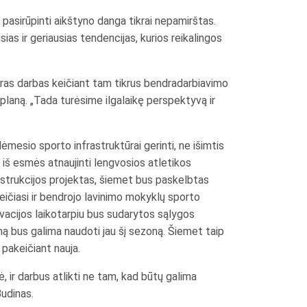
pasirūpinti aikštyno danga tikrai nepamirštas.
ias ir geriausias tendencijas, kurios reikalingos
dras darbas keičiant tam tikrus bendradarbiavimo
aną. „Tada turėsime ilgalaikę perspektyvą ir
esio sporto infrastruktūrai gerinti, ne išimtis
iš esmės atnaujinti lengvosios atletikos
onstrukcijos projektas, šiemet bus paskelbtas
Keičiasi ir bendrojo lavinimo mokyklų sporto
ovacijos laikotarpiu bus sudarytos sąlygos
yną bus galima naudoti jau šį sezoną. Šiemet taip
ą pakeičiant nauja.
 ir darbus atlikti ne tam, kad būtų galima
Budinas.