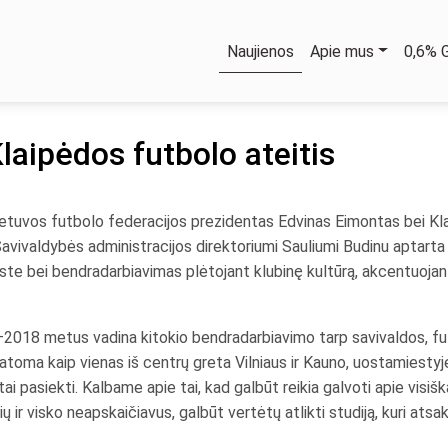
Naujienos
Apie mus
0,6%
laipėdos futbolo ateitis
etuvos futbolo federacijos prezidentas Edvinas Eimontas bei Kla
avivaldybės administracijos direktoriumi Sauliumi Budinu aptarta 
ste bei bendradarbiavimas plėtojant klubinę kultūrą, akcentuojant
2018 metus vadina kitokio bendradarbiavimo tarp savivaldos, f
toma kaip vienas iš centrų greta Vilniaus ir Kauno, uostamiestyje 
 tai pasiekti. Kalbame apie tai, kad galbūt reikia galvoti apie visi
ių ir visko neapskaičiavus, galbūt vertėtų atlikti studiją, kuri atsa