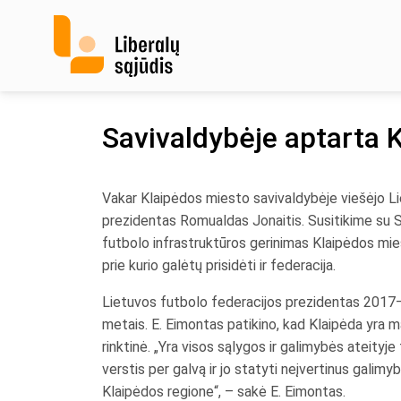
Skip
to
content
Savivaldybėje aptarta K
Vakar Klaipėdos miesto savivaldybėje viešėjo Li
prezidentas Romualdas Jonaitis. Susitikime su S
futbolo infrastruktūros gerinimas Klaipėdos mie
prie kurio galėtų prisidėti ir federacija.
Lietuvos futbolo federacijos prezidentas 2017–
metais. E. Eimontas patikino, kad Klaipėda yra ma
rinktinė. „Yra visos sąlygos ir galimybės ateityje
verstis per galvą ir jo statyti neįvertinus galimyb
Klaipėdos regione“, – sakė E. Eimontas.