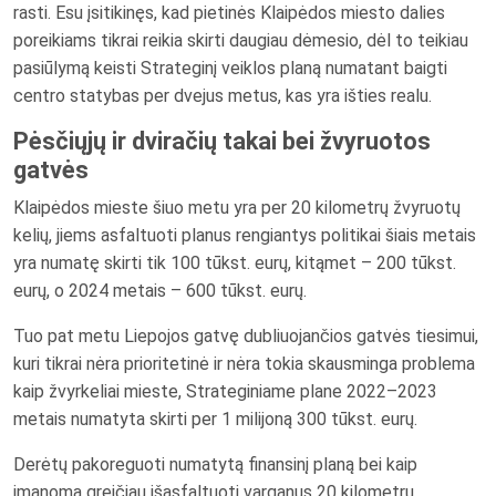
rasti. Esu įsitikinęs, kad pietinės Klaipėdos miesto dalies
poreikiams tikrai reikia skirti daugiau dėmesio, dėl to teikiau
pasiūlymą keisti Strateginį veiklos planą numatant baigti
centro statybas per dvejus metus, kas yra išties realu.
Pėsčiųjų ir dviračių takai bei žvyruotos
gatvės
Klaipėdos mieste šiuo metu yra per 20 kilometrų žvyruotų
kelių, jiems asfaltuoti planus rengiantys politikai šiais metais
yra numatę skirti tik 100 tūkst. eurų, kitąmet – 200 tūkst.
eurų, o 2024 metais – 600 tūkst. eurų.
Tuo pat metu Liepojos gatvę dubliuojančios gatvės tiesimui,
kuri tikrai nėra prioritetinė ir nėra tokia skausminga problema
kaip žvyrkeliai mieste, Strateginiame plane 2022–2023
metais numatyta skirti per 1 milijoną 300 tūkst. eurų.
Derėtų pakoreguoti numatytą finansinį planą bei kaip
įmanoma greičiau išasfaltuoti varganus 20 kilometrų