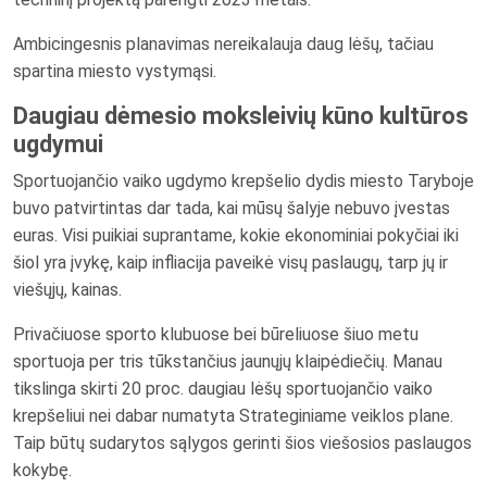
Ambicingesnis planavimas nereikalauja daug lėšų, tačiau
spartina miesto vystymąsi.
Daugiau dėmesio moksleivių kūno kultūros
ugdymui
Sportuojančio vaiko ugdymo krepšelio dydis miesto Taryboje
buvo patvirtintas dar tada, kai mūsų šalyje nebuvo įvestas
euras. Visi puikiai suprantame, kokie ekonominiai pokyčiai iki
šiol yra įvykę, kaip infliacija paveikė visų paslaugų, tarp jų ir
viešųjų, kainas.
Privačiuose sporto klubuose bei būreliuose šiuo metu
sportuoja per tris tūkstančius jaunųjų klaipėdiečių. Manau
tikslinga skirti 20 proc. daugiau lėšų sportuojančio vaiko
krepšeliui nei dabar numatyta Strateginiame veiklos plane.
Taip būtų sudarytos sąlygos gerinti šios viešosios paslaugos
kokybę.