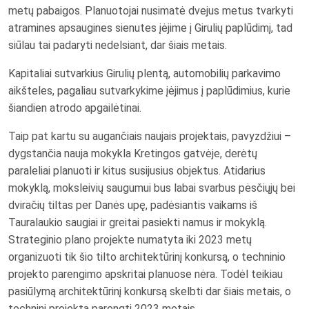
metų pabaigos. Planuotojai nusimatė dvejus metus tvarkyti
atramines apsaugines sienutes įėjime į Girulių paplūdimį, tad
siūlau tai padaryti nedelsiant, dar šiais metais.
Kapitaliai sutvarkius Girulių plentą, automobilių parkavimo
aikšteles, pagaliau sutvarkykime įėjimus į paplūdimius, kurie
šiandien atrodo apgailėtinai.
Taip pat kartu su augančiais naujais projektais, pavyzdžiui –
dygstančia nauja mokykla Kretingos gatvėje, derėtų
paraleliai planuoti ir kitus susijusius objektus. Atidarius
mokyklą, moksleivių saugumui bus labai svarbus pėsčiųjų bei
dviračių tiltas per Danės upę, padėsiantis vaikams iš
Tauralaukio saugiai ir greitai pasiekti namus ir mokyklą.
Strateginio plano projekte numatyta iki 2023 metų
organizuoti tik šio tilto architektūrinį konkursą, o techninio
projekto parengimo apskritai planuose nėra. Todėl teikiau
pasiūlymą architektūrinį konkursą skelbti dar šiais metais, o
techninį projektą parengti 2023 metais.