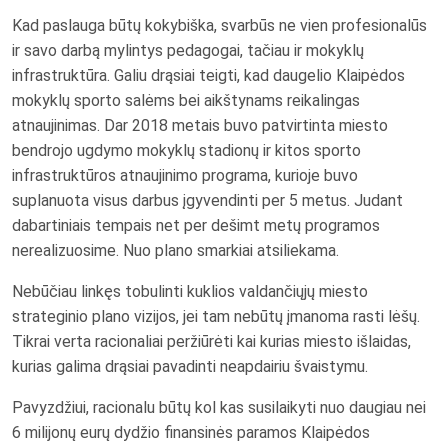
Kad paslauga būtų kokybiška, svarbūs ne vien profesionalūs
ir savo darbą mylintys pedagogai, tačiau ir mokyklų
infrastruktūra. Galiu drąsiai teigti, kad daugelio Klaipėdos
mokyklų sporto salėms bei aikštynams reikalingas
atnaujinimas. Dar 2018 metais buvo patvirtinta miesto
bendrojo ugdymo mokyklų stadionų ir kitos sporto
infrastruktūros atnaujinimo programa, kurioje buvo
suplanuota visus darbus įgyvendinti per 5 metus. Judant
dabartiniais tempais net per dešimt metų programos
nerealizuosime. Nuo plano smarkiai atsiliekama.
Nebūčiau linkęs tobulinti kuklios valdančiųjų miesto
strateginio plano vizijos, jei tam nebūtų įmanoma rasti lėšų.
Tikrai verta racionaliai peržiūrėti kai kurias miesto išlaidas,
kurias galima drąsiai pavadinti neapdairiu švaistymu.
Pavyzdžiui, racionalu būtų kol kas susilaikyti nuo daugiau nei
6 milijonų eurų dydžio finansinės paramos Klaipėdos