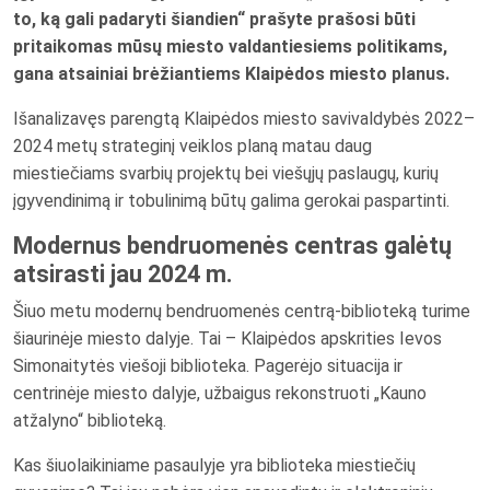
to, ką gali padaryti šiandien“ prašyte prašosi būti
pritaikomas mūsų miesto valdantiesiems politikams,
gana atsainiai brėžiantiems Klaipėdos miesto planus.
Išanalizavęs parengtą Klaipėdos miesto savivaldybės 2022–
2024 metų strateginį veiklos planą matau daug
miestiečiams svarbių projektų bei viešųjų paslaugų, kurių
įgyvendinimą ir tobulinimą būtų galima gerokai paspartinti.
Modernus bendruomenės centras galėtų
atsirasti jau 2024 m.
Šiuo metu modernų bendruomenės centrą-biblioteką turime
šiaurinėje miesto dalyje. Tai – Klaipėdos apskrities Ievos
Simonaitytės viešoji biblioteka. Pagerėjo situacija ir
centrinėje miesto dalyje, užbaigus rekonstruoti „Kauno
atžalyno“ biblioteką.
Kas šiuolaikiniame pasaulyje yra biblioteka miestiečių