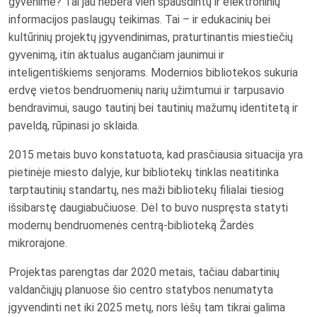
gyvenime? Tai jau nebėra vien spausdintų ir elektroninių
informacijos paslaugų teikimas. Tai – ir edukacinių bei
kultūrinių projektų įgyvendinimas, praturtinantis miestiečių
gyvenimą, itin aktualus augančiam jaunimui ir
inteligentiškiems senjorams. Modernios bibliotekos sukuria
erdvę vietos bendruomenių narių užimtumui ir tarpusavio
bendravimui, saugo tautinį bei tautinių mažumų identitetą ir
paveldą, rūpinasi jo sklaida.
2015 metais buvo konstatuota, kad prasčiausia situacija yra
pietinėje miesto dalyje, kur bibliotekų tinklas neatitinka
tarptautinių standartų, nes maži bibliotekų filialai tiesiog
išsibarstę daugiabučiuose. Dėl to buvo nuspręsta statyti
modernų bendruomenės centrą-biblioteką Žardės
mikrorajone.
Projektas parengtas dar 2020 metais, tačiau dabartinių
valdančiųjų planuose šio centro statybos nenumatyta
įgyvendinti net iki 2025 metų, nors lėšų tam tikrai galima