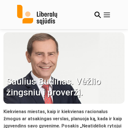
Skip
to
content
Saulius Budinas. Vėžlio
žingsniu į proveržį.
Kiekvienas miestas, kaip ir kiekvienas racionalus
žmogus ar atsakingas verslas, planuoja ką, kada ir kaip
įgyvendins savo gyvenime. Posakis „Neatidėliok rytojui