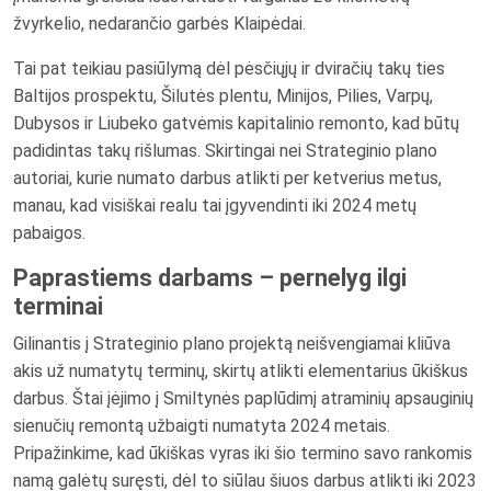
žvyrkelio, nedarančio garbės Klaipėdai.
Tai pat teikiau pasiūlymą dėl pėsčiųjų ir dviračių takų ties
Baltijos prospektu, Šilutės plentu, Minijos, Pilies, Varpų,
Dubysos ir Liubeko gatvėmis kapitalinio remonto, kad būtų
padidintas takų rišlumas. Skirtingai nei Strateginio plano
autoriai, kurie numato darbus atlikti per ketverius metus,
manau, kad visiškai realu tai įgyvendinti iki 2024 metų
pabaigos.
Paprastiems darbams – pernelyg ilgi
terminai
Gilinantis į Strateginio plano projektą neišvengiamai kliūva
akis už numatytų terminų, skirtų atlikti elementarius ūkiškus
darbus. Štai įėjimo į Smiltynės paplūdimį atraminių apsauginių
sienučių remontą užbaigti numatyta 2024 metais.
Pripažinkime, kad ūkiškas vyras iki šio termino savo rankomis
namą galėtų suręsti, dėl to siūlau šiuos darbus atlikti iki 2023