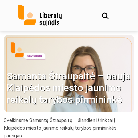
Skip
to
content
Samanta Štraupaitė – nauja
Klaipėdos miesto jaunimo
reikalų tarybos pirmininkė
Sveikiname Samantą Štraupaitę – šiandien išrinktai į
Klaipėdos miesto jaunimo reikalų tarybos pirmininkės
pareigas.