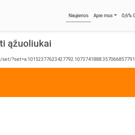
Naujienos
Apie mus
0,6%
i ąžuoliukai
ia/set/?set=a.10152377623427792.1073741888.357066857791