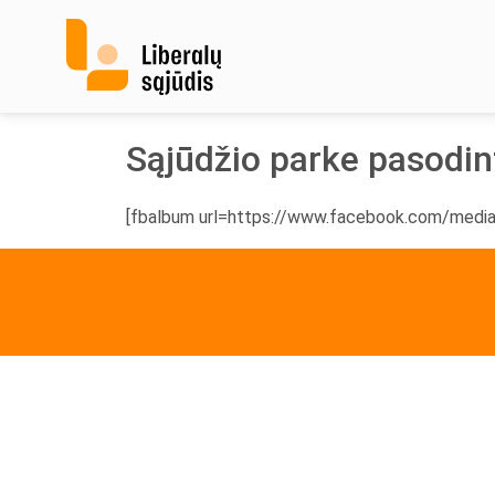
Skip
to
content
Sąjūdžio parke pasodint
[fbalbum url=https://www.facebook.com/med