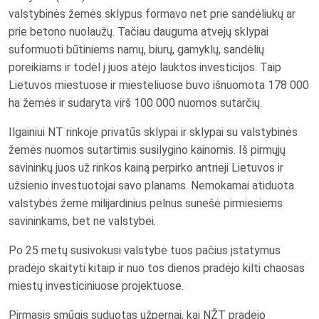
valstybinės žemės sklypus formavo net prie sandėliukų ar
prie betono nuolaužų. Tačiau dauguma atvejų sklypai
suformuoti būtiniems namų, biurų, gamyklų, sandėlių
poreikiams ir todėl į juos atėjo lauktos investicijos. Taip
Lietuvos miestuose ir miesteliuose buvo išnuomota 178 000
ha žemės ir sudaryta virš 100 000 nuomos sutarčių.
Ilgainiui NT rinkoje privatūs sklypai ir sklypai su valstybinės
žemės nuomos sutartimis susilygino kainomis. Iš pirmųjų
savininkų juos už rinkos kainą perpirko antrieji Lietuvos ir
užsienio investuotojai savo planams. Nemokamai atiduota
valstybės žemė milijardinius pelnus sunešė pirmiesiems
savininkams, bet ne valstybei.
Po 25 metų susivokusi valstybė tuos pačius įstatymus
pradėjo skaityti kitaip ir nuo tos dienos pradėjo kilti chaosas
miestų investiciniuose projektuose.
Pirmasis smūgis suduotas užpernai, kai NŽT pradėjo