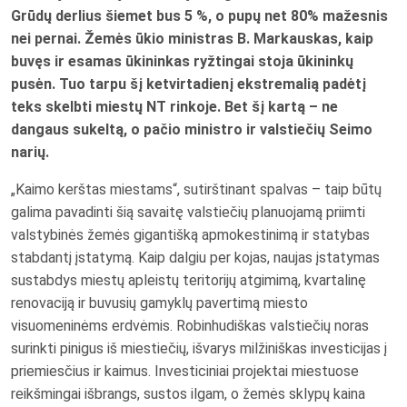
Grūdų derlius šiemet bus 5 %, o pupų net 80% mažesnis
nei pernai. Žemės ūkio ministras B. Markauskas, kaip
buvęs ir esamas ūkininkas ryžtingai stoja ūkininkų
pusėn. Tuo tarpu šį ketvirtadienį ekstremalią padėtį
teks skelbti miestų NT rinkoje. Bet šį kartą – ne
dangaus sukeltą, o pačio ministro ir valstiečių Seimo
narių.
„Kaimo kerštas miestams“, sutirštinant spalvas – taip būtų
galima pavadinti šią savaitę valstiečių planuojamą priimti
valstybinės žemės gigantišką apmokestinimą ir statybas
stabdantį įstatymą. Kaip dalgiu per kojas, naujas įstatymas
sustabdys miestų apleistų teritorijų atgimimą, kvartalinę
renovaciją ir buvusių gamyklų pavertimą miesto
visuomeninėms erdvėmis. Robinhudiškas valstiečių noras
surinkti pinigus iš miestiečių, išvarys milžiniškas investicijas į
priemiesčius ir kaimus. Investiciniai projektai miestuose
reikšmingai išbrangs, sustos ilgam, o žemės sklypų kaina