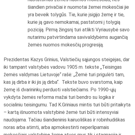
šiandien privačiai ir nuomotai žemei mokesčiai jie
yra beveik tolygūs. Tie, kurie įsigijo žemę ir tie,
kurie ją gavo nemokamai, pastatomi į tolygią
poziciją. Pirmą žingsnį turi atlikti Vyriausybė savo
nutarimu patvirtindama savivaldybėms augančią
žemės nuomos mokesčių progresiją.
Prezidentas Kazys Grinius, Valstiečių sąjungos steigėjas, dar
iki tampant valstybės vadovu 1905 m. tekste „Teisingas
žemės valdymas Lietuvoje“ rašė: „Žemė turi prigulėti tam,
kas ją dirba ir iki jis ją dirba“. Tekste buvo svarstoma, kaip
žemę iš dvarininkų perduoti valstiečiams. Po 1990-ųjų
vykdyta žemės reforma mažai turi bendro su logika ir
socialiniu teisingumu. Tad K.Griniaus mintis turi būti pritaikyta
– kartą išnuomota valstybinė žemė turi būti intensyviai
naudojama. Tačiau šiandieninis kairuoliškas ir robinhudiškas
noras arba atimti, arba apmokestinti neperlipamais
mokesčiais valstybinę žemę atves mus tik į stagnaciją ir