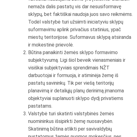
nemaža dalis pastatų vis dar nesusiformavę
sklypų, bet faktiškai naudoja juos savo reikmėms.
Todėl valstybė turi užsiimti iniciatyviu sklypų
suformavimu aplink privačius statinius, ypač
miestų teritorijose. Suformavus sklypą atsiranda
ir mokestinė prievolė.
Būtina panaikinti žemės sklypo formavimo
subjektyvumą. Ligi šiol beveik vienasmeniais ir
visiškai subjektyviais sprendimais NŽT
darbuotojai ir formuoja, ir atiminėja žemę iš
pastatų savininkų. Tik per viešą teritorijų
planavimą ir detaliųjų planų derinimą įmanoma
objektyviai suplanuoti sklypo dydį privatiems
pastatams.
Valstybė turi skatinti valstybinės žemės
nuomininkus išsipirkti žemę nuosavybėn.
Skatinimą būtina atlikti per savivaldybių
nustatomus žemės nuomos mokesčius, nes