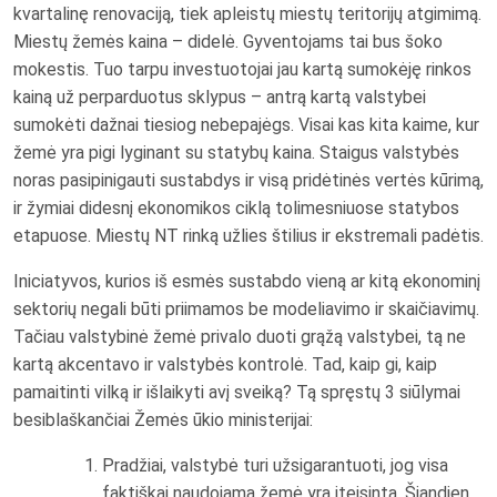
kvartalinę renovaciją, tiek apleistų miestų teritorijų atgimimą.
Miestų žemės kaina – didelė. Gyventojams tai bus šoko
mokestis. Tuo tarpu investuotojai jau kartą sumokėję rinkos
kainą už perparduotus sklypus – antrą kartą valstybei
sumokėti dažnai tiesiog nebepajėgs. Visai kas kita kaime, kur
žemė yra pigi lyginant su statybų kaina. Staigus valstybės
noras pasipinigauti sustabdys ir visą pridėtinės vertės kūrimą,
ir žymiai didesnį ekonomikos ciklą tolimesniuose statybos
etapuose. Miestų NT rinką užlies štilius ir ekstremali padėtis.
Iniciatyvos, kurios iš esmės sustabdo vieną ar kitą ekonominį
sektorių negali būti priimamos be modeliavimo ir skaičiavimų.
Tačiau valstybinė žemė privalo duoti grąžą valstybei, tą ne
kartą akcentavo ir valstybės kontrolė. Tad, kaip gi, kaip
pamaitinti vilką ir išlaikyti avį sveiką? Tą spręstų 3 siūlymai
besiblaškančiai Žemės ūkio ministerijai:
Pradžiai, valstybė turi užsigarantuoti, jog visa
faktiškai naudojama žemė yra įteisinta. Šiandien