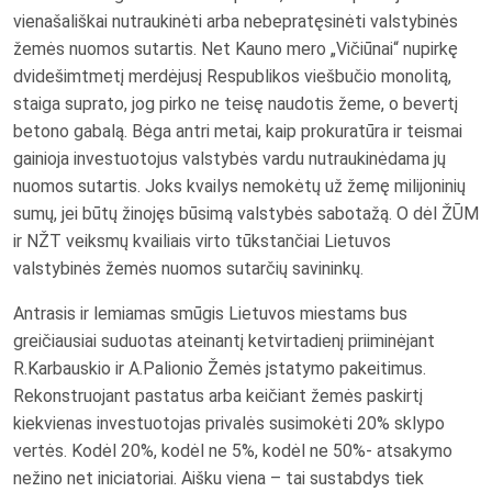
vienašališkai nutraukinėti arba nebepratęsinėti valstybinės
žemės nuomos sutartis. Net Kauno mero „Vičiūnai“ nupirkę
dvidešimtmetį merdėjusį Respublikos viešbučio monolitą,
staiga suprato, jog pirko ne teisę naudotis žeme, o bevertį
betono gabalą. Bėga antri metai, kaip prokuratūra ir teismai
gainioja investuotojus valstybės vardu nutraukinėdama jų
nuomos sutartis. Joks kvailys nemokėtų už žemę milijoninių
sumų, jei būtų žinojęs būsimą valstybės sabotažą. O dėl ŽŪM
ir NŽT veiksmų kvailiais virto tūkstančiai Lietuvos
valstybinės žemės nuomos sutarčių savininkų.
Antrasis ir lemiamas smūgis Lietuvos miestams bus
greičiausiai suduotas ateinantį ketvirtadienį priiminėjant
R.Karbauskio ir A.Palionio Žemės įstatymo pakeitimus.
Rekonstruojant pastatus arba keičiant žemės paskirtį
kiekvienas investuotojas privalės susimokėti 20% sklypo
vertės. Kodėl 20%, kodėl ne 5%, kodėl ne 50%- atsakymo
nežino net iniciatoriai. Aišku viena – tai sustabdys tiek