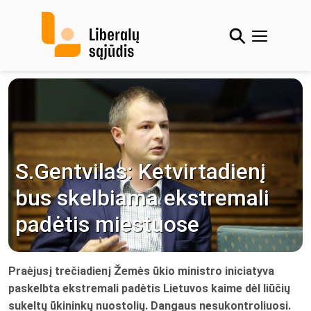
Skip
to
content
S.Gentvilas: Ketvirtadienį
bus skelbiama ekstremali
padėtis miestuose
Praėjusį trečiadienį Žemės ūkio ministro iniciatyva
paskelbta ekstremali padėtis Lietuvos kaime dėl liūčių
sukeltų ūkininkų nuostolių. Dangaus nesukontroliuosi.