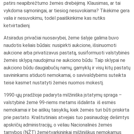
patirs neapibrėžtumo žemės drebėjimą. Klausimas, ar tai
vykdoma sąmoningai, ar tiesiog nesuvokiama? Tikėkime gera
valia ir nesuvokimu, todėl paaiškinkime kas nutiks
ketvirtadienį.
Atsiradus privačiai nuosavybei, žeme šalyje galima buvo
naudotis keliais būdais: nusipirkti aukcione, išsinuomoti
aukcione arba privatizavus pastatą, susiformuoti valstybinės
žemės sklypą naudojimui ne aukciono būdu. Taip sklypai ne
aukciono būdu daugiabučių namų, gamyklų ir visų kitų pastatų
savininkams atiduoti nemokamai, o savivaldybėms suteikta
teisė kasmet nustatyti žemės nuomos mokestį.
1990-ųjų pradžioje padaryta milžiniška įstatymų spraga –
valstybinė žemė 99-riems metams išdalinta iš esmės
nemokamai ir be aiškių taisyklių, kiek žemės turi būti priskirta
prie pastato. Kraštutiniais atvejais tuo pasinaudoję dešimtys
apskričių administracijų, o vėliau Nacionalinės žemės
tarnybos (NŽT) žemėtvarkininkai milžiniškus nemokamus