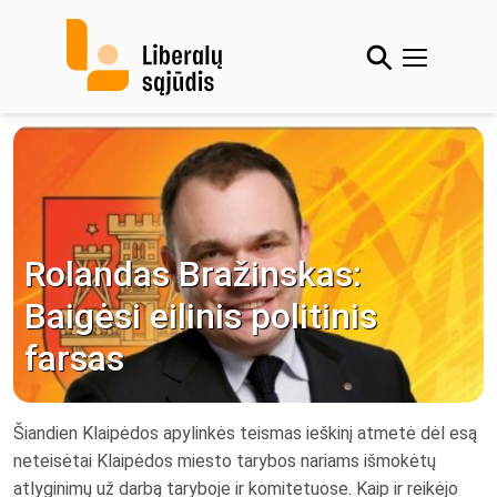
Skip
to
content
Rolandas Bražinskas:
Baigėsi eilinis politinis
farsas
Šiandien Klaipėdos apylinkės teismas ieškinį atmetė dėl esą
neteisėtai Klaipėdos miesto tarybos nariams išmokėtų
atlyginimų už darbą taryboje ir komitetuose. Kaip ir reikėjo