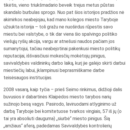
tikėtis, vieno triukšmadario beveik trejus metus pūstas
skandalo burbulas sprogo. Nuo pat šios istorijos pradžios nė
akimirkos neabejojau, kad mano kolegos miesto Taryboje
užsukta istorija – toli gražu ne nuoširdus rūpestis savo
miestu bei valstybe, o tik dar viena šio spalvingo politiko
viešųjų ryšių akcija, vargu ar atnešusi naudos pačiam jos
sumanytojui, tačiau neabejotinai pakenkusi miesto politikų
reputacijai, iššvaisčiusi mokesčių mokėtojų pinigus,
savivaldybės valdininkų darbo laiką, kurį jie galėjo skirti darbui
miestiečių labui, įklampinusi beprasmiškame darbe
teisėsaugos institucijas.
2008 vasarą, kaip tyčia – prieš Seimo rinkimus, didžioji dalis
buvusios ir dabartinės Klaipėdos miesto tarybos narių
sužinojo besą vagys. Pasirodo, laviruodami atlyginimo už
darbą Taryboje bei komitetuose tvarkos vingiais, 57 iš jų (o
tai yra absoliuti dauguma) „siurbė“ miesto pinigus. Šią
„amžiaus“ aferą, padedamas Savivaldybės kontrolierių