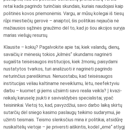
retai kada pagrindo turinčiais skundais, kuriais naudojasi kaip
politinės kovos priemonėmis. Vargu, ar mūsų kolegai iš tiesų
rūpi miestiečių gerovė – anaiptol, šis politikas nejaučia nė
mažiausios sąžinės graužimo dėl to, kad jo šou akcijos suryja
marias viešųjų resursų.
Klausite – kokių? Pagalvokite apie tai, kiek valandų, dienų,
savaičių ir mėnesių tokios „kilmės“ skundams nagrinėti
sugaišta teisėsaugos institucijos, kiek žmonių, paisydami
nustatytos tvarkos, turi analizuoti ir nagrinėti pagrindo
neturinčius pareiškimus. Nenuostabu, kad teisėsaugos
institucijas vėliau kaltiname neveiklumu, lėtu, neefektyviu
darbu – kuomet gi jiems užsiimti savo realia veikla? Į kvazi-
reikalų karuselę įsukti ir savivaldybės specialistai, ypač
teisininkai. Vietoj to, kad, pavyzdžiui, savo darbo laiką skirtų
sutarčių dėl sniego kasimo paslaugų teikimo sudarymui, jie
užimti teismais. Teismo slenksčius mina ir politikai, atsidūrę
nusikaltėlių vietoje – jie priversti aiškintis, kodėl „ėmė“ atlygį