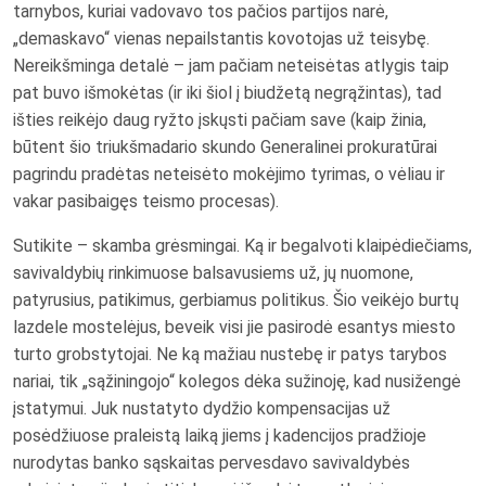
tarnybos, kuriai vadovavo tos pačios partijos narė,
„demaskavo“ vienas nepailstantis kovotojas už teisybę.
Nereikšminga detalė – jam pačiam neteisėtas atlygis taip
pat buvo išmokėtas (ir iki šiol į biudžetą negrąžintas), tad
išties reikėjo daug ryžto įskųsti pačiam save (kaip žinia,
būtent šio triukšmadario skundo Generalinei prokuratūrai
pagrindu pradėtas neteisėto mokėjimo tyrimas, o vėliau ir
vakar pasibaigęs teismo procesas).
Sutikite – skamba grėsmingai. Ką ir begalvoti klaipėdiečiams,
savivaldybių rinkimuose balsavusiems už, jų nuomone,
patyrusius, patikimus, gerbiamus politikus. Šio veikėjo burtų
lazdele mostelėjus, beveik visi jie pasirodė esantys miesto
turto grobstytojai. Ne ką mažiau nustebę ir patys tarybos
nariai, tik „sąžiningojo“ kolegos dėka sužinoję, kad nusižengė
įstatymui. Juk nustatyto dydžio kompensacijas už
posėdžiuose praleistą laiką jiems į kadencijos pradžioje
nurodytas banko sąskaitas pervesdavo savivaldybės