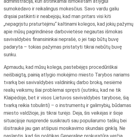
administracija, kuri atitinkamai išmokėtam atlygiui
sumokėdavo ir reikalingus mokesčius. Savo vardu galiu
drąsiai patikinti ir neabejoju, kad man pritars visi kiti
„nepagrįstu praturtėjimu“ kaltinami kolegos, kad jokių pažymų
apie mūsų pagrindinėse darbovietėse negautas išmokas
savivaldybės finansininkai neprašė, o jei taip būtų buvę
padaryta – tokias pažymas pristatyti tikrai nebūtų buvę
sunku.
Apmaudu, kad mūsų kolega, pastebėjęs procedūriškai
neišbaigtą, painią atlygio mokėjimo miesto Tarybos nariams
tvarką bei savivaldybės valdininkų darbo broką, nesiėmė
realių veiksmų šiai problemai spręsti (sutinku, kad ne tik
Klaipėdoje, bet ir visos Lietuvos savivaldybės tarybose, šią
tvarką reikia tobulinti) – o instrumentų ir galimybių, būdamas
miesto valdžioje, jis tikrai turėjo. Deja, šis veikėjas ir šioje
situacijoje nusprendė susikrauti sau populiarumo taškų bei
išsitraukė jau gan atšipusi mosikavimo skundais ginklą. Ne
paslaptis, kad šis politikas Generalinę prokuratūrą verčia