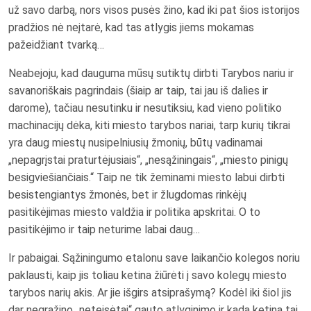
už savo darbą, nors visos pusės žino, kad iki pat šios istorijos
pradžios nė neįtarė, kad tas atlygis jiems mokamas
pažeidžiant tvarką…
Neabejoju, kad dauguma mūsų sutiktų dirbti Tarybos nariu ir
savanoriškais pagrindais (šiaip ar taip, tai jau iš dalies ir
darome), tačiau nesutinku ir nesutiksiu, kad vieno politiko
machinacijų dėka, kiti miesto tarybos nariai, tarp kurių tikrai
yra daug miestų nusipelniusių žmonių, būtų vadinamai
„nepagrįstai praturtėjusiais“, „nesąžiningais“, „miesto pinigų
besigviešiančiais.“ Taip ne tik žeminami miesto labui dirbti
besistengiantys žmonės, bet ir žlugdomas rinkėjų
pasitikėjimas miesto valdžia ir politika apskritai. O to
pasitikėjimo ir taip neturime labai daug…
Ir pabaigai. Sąžiningumo etalonu save laikančio kolegos noriu
paklausti, kaip jis toliau ketina žiūrėti į savo kolegų miesto
tarybos narių akis. Ar jie išgirs atsiprašymą? Kodėl iki šiol jis
dar negrąžino „neteisėtai“ gauto atlyginimo ir kada ketina tai