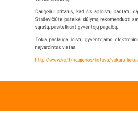
Daugeliui pritarus, kad šis apleistų pastatų s
Staševičiūtė pateikė siūlymą rekomenduoti savi
sąrašą, pasitelkiant gyventojų pagalbą.
Tokia paslauga leistų gyventojams elektroniniu
neįvardintas vietas.
http://www.ve.lt/naujienos/lietuva/vakaru-lie