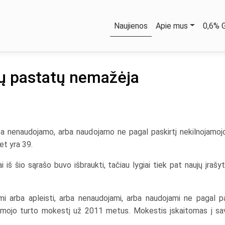
Naujienos
Apie mus
0,6%
stų pastatų nemažėja
a nenaudojamo, arba naudojamo ne pagal paskirtį nekilnojamoj
et yra 39.
ai iš šio sąrašo buvo išbraukti, tačiau lygiai tiek pat naujų įrašy
omi arba apleisti, arba nenaudojami, arba naudojami ne pagal p
ojamojo turto mokestį už 2011 metus. Mokestis įskaitomas į savi