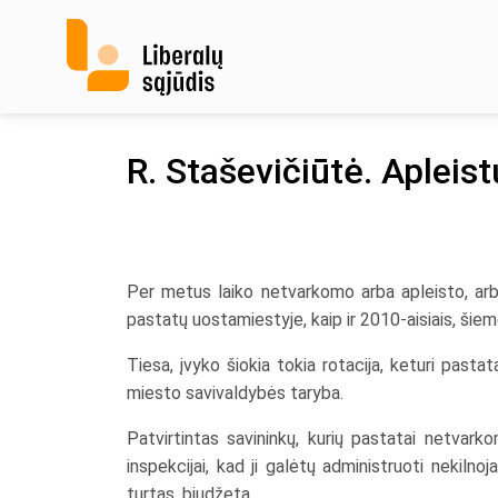
Skip
to
content
R. Staševičiūtė. Aplei
Per metus laiko netvarkomo arba apleisto, arb
pastatų uostamiestyje, kaip ir 2010-aisiais, šiem
Tiesa, įvyko šiokia tokia rotacija, keturi pastat
miesto savivaldybės taryba.
Patvirtintas savininkų, kurių pastatai netvark
inspekcijai, kad ji galėtų administruoti nekiln
turtas, biudžetą.