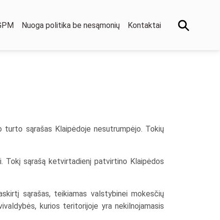
 GPM
Nuoga politika be nesąmonių
Kontaktai
o turto sąrašas Klaipėdoje nesutrumpėjo. Tokių
ti. Tokį sąrašą ketvirtadienį patvirtino Klaipėdos
askirtį sąrašas, teikiamas valstybinei mokesčių
valdybės, kurios teritorijoje yra nekilnojamasis