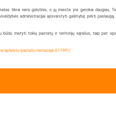
ąrašas tikrai nėra galutinis, o jų mieste yra gerokai daugiau, 
valdybės administracijai apsvarstyti galimybę pirkti paslaugą, 
 būdu matyti tokių pastatų ir teritorijų sąrašus, taip pat op
tuva/apleistu-pastatu-nemazeja-611991/