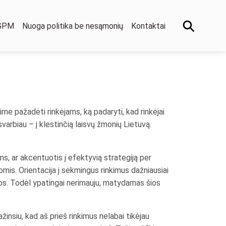
 GPM
Nuoga politika be nesąmonių
Kontaktai
ime pažadėti rinkėjams, ką padaryti, kad rinkėjai
varbiau – į klestinčią laisvų žmonių Lietuvą.
s, ar akcentuotis į efektyvią strategiją per
mis. Orientacija į sėkmingus rinkimus dažniausiai
dos. Todėl ypatingai nerimauju, matydamas šios
insiu, kad aš prieš rinkimus nelabai tikėjau