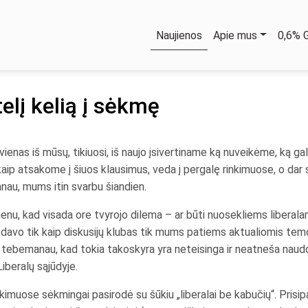
Naujienos
Apie mus
0,6%
elį kelią į sėkmę
ienas iš mūsų, tikiuosi, iš naujo įsivertiname ką nuveikėme, ką gal
aip atsakome į šiuos klausimus, veda į pergalę rinkimuose, o dar s
anau, mums itin svarbu šiandien.
enu, kad visada ore tvyrojo dilema – ar būti nuosekliems liberalam
šdavo tik kaip diskusijų klubas tik mums patiems aktualiomis temo
ir tebemanau, kad tokia takoskyra yra neteisinga ir neatneša nau
beralų sąjūdyje.
imuose sėkmingai pasirodė su šūkiu „liberalai be kabučių“. Prisipaž