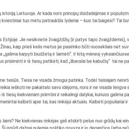
otą istoriją Lietuvoje. Ar kada nors principų išsižadėjimas ir popul
ų kviestiniai tuo metu patrauklūs lyderiai – kuo tai baigėsi? Tai 
 Estijoje. Jie nesikvietė žvaigždžių (ir patys tapo žvaigždėmis), v
 Žinau, kaip prieš kelis metus jie pasirinko būti nuosekliais net suv
ia „galima karpyti biudžetą ir laimėti“. Ir kitą mėnesį vyksiančiuo
prisiminti ir iš tiesų patikėti, kad „liberalai be kabučių“ tai ne p
me teisūs. Tiesa ne visada žmogui patinka. Todėl teisiajam neretai
reikia ieškoti ne pakaitalo savo idėjoms, nors ir ne visada lengva sa
o iš tiesų kiekvienam priimtini ir reikalingi dalykai, kuriuos galima 
nintai kalbėti apie tai, kas rinkėjui aktualu. Kalbėti populiariai i
s laimi? Ne kiekvienas rinkėjas gali atskirti pelus nuo grūdų kai ei
. Šį įspūdį dažnai nulemia politiko povyza ir jo degančios (arba ne) 