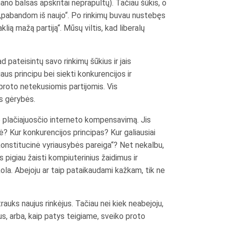
ano balsas apskritai neprapultų). Tačiau šūkis, o
j – „pabandom iš naujo“. Po rinkimų buvau nustebęs
klią mažą partiją“. Mūsų viltis, kad liberalų
d pateisintų savo rinkimų šūkius ir jais
aus principu bei siekti konkurencijos ir
 proto netekusiomis partijomis. Vis
os gėrybės.
ie plačiajuosčio interneto kompensavimą. Jis
ė? Kur konkurencijos principas? Kur galiausiai
konstitucinė vyriausybės pareiga“? Net nekalbu,
s pigiau žaisti kompiuterinius žaidimus ir
ola. Abejoju ar taip pataikaudami kažkam, tik ne
rauks naujus rinkėjus. Tačiau nei kiek neabejoju,
lus, arba, kaip patys teigiame, sveiko proto