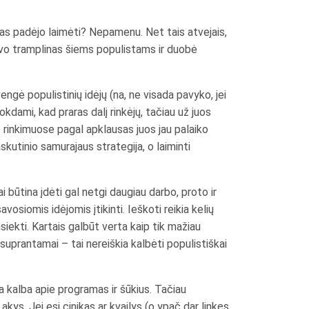
izmas padėjo laimėti? Nepamenu. Net tais atvejais,
buvo tramplinas šiems populistams ir duobė
engė populistinių idėjų (na, ne visada pavyko, jei
okdami, kad praras dalį rinkėjų, tačiau už juos
se rinkimuose pagal apklausas juos jau palaiko
askutinio samurajaus strategija, o laiminti
 būtina įdėti gal netgi daugiau darbo, proto ir
vosiomis idėjomis įtikinti. Ieškoti reikia kelių
pasiekti. Kartais galbūt verta kaip tik mažiau
r suprantamai – tai nereiškia kalbėti populistiškai
na kalba apie programas ir šūkius. Tačiau
akys. Jei esi cinikas ar kvailys (o ypač dar linkęs