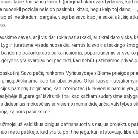
uosius, kurie turi šansų laimėti (pragmatiškai svarstydamas, kad m
ma nuosekli pozicija neleido pasirinkti kitaip, negu kaip toj daino
ip aš, netikėdami pergale, visgi balsavo kaip jie sakė, už „šią atka
us.
kime savęs, ar ji vis dar tokia pat atkakli, ar tikrai daro viską, ka
. Lyg ir turėtume visada nuosekliai remtis laisvo ir atsakingo žmog
is bandome pakonkuruoti su kairiosiomis, populistinėmis ar sveiko
s gėrybes yra svarbiau nei pasiekti, kad nebūtų atimamos privači
 paskutinį. Savo pačių rankomis Vyriausybėje siūlome prieigos pr
pinigų. Aiškinama, kaip tai labai svarbu. O kur laisvė ir atsakomyb
ijos parnerių teiginiams, kad internetas į kiekvienus namus yra „
Realybėje ši „pareiga“ išvirs tik į tai, kad kažkam sudarysime sąlyga
rs didesniais mokesčiais ar visiems mums didėjančia valstybės sk
oja, ką nors pasieksime.
 užmojai už valdiškus pinigus pafinansuoti vis naujus projektus pat
iuo metu patikėjo, kad yra ta politinė jėga, kuri atstovauja libera