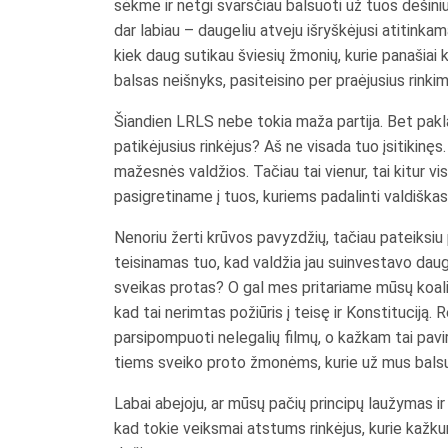
sėkme ir netgi svarsčiau balsuoti už tuos dešini
dar labiau – daugeliu atveju išryškėjusi atitinka
kiek daug sutikau šviesių žmonių, kurie panašiai ka
balsas neišnyks, pasiteisino per praėjusius rinkim
Šiandien LRLS nebe tokia maža partija. Bet paklaus
patikėjusius rinkėjus? Aš ne visada tuo įsitikinęs
mažesnės valdžios. Tačiau tai vienur, tai kitur v
pasigretiname į tuos, kuriems padalinti valdiška
Nenoriu žerti krūvos pavyzdžių, tačiau pateiksiu
teisinamas tuo, kad valdžia jau suinvestavo daug 
sveikas protas? O gal mes pritariame mūsų koalic
kad tai nerimtas požiūris į teisę ir Konstituciją. 
parsipompuoti nelegalių filmų, o kažkam tai pavi
tiems sveiko proto žmonėms, kurie už mus balsu
Labai abejoju, ar mūsų pačių principų laužymas ir
kad tokie veiksmai atstums rinkėjus, kurie kažkur