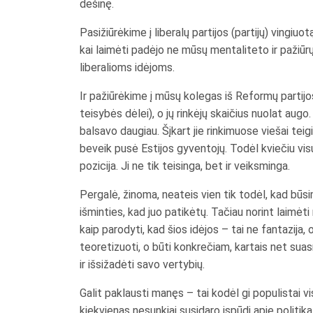
dešinę.
Pasižiūrėkime į liberalų partijos (partijų) vingiu
kai laimėti padėjo ne mūsų mentaliteto ir pažiūr
liberalioms idėjoms.
Ir pažiūrėkime į mūsų kolegas iš Reformų partijos
teisybės dėlei), o jų rinkėjų skaičius nuolat augo.
balsavo daugiau. Šįkart jie rinkimuose viešai teig
beveik pusė Estijos gyventojų. Todėl kviečiu visus 
pozicija. Ji ne tik teisinga, bet ir veiksminga.
Pergalė, žinoma, neateis vien tik todėl, kad būsi
išminties, kad juo patikėtų. Tačiau norint laimėti 
kaip parodyti, kad šios idėjos – tai ne fantazija, 
teoretizuoti, o būti konkrečiam, kartais net suasme
ir išsižadėti savo vertybių.
Galit paklausti manęs – tai kodėl gi populistai vi
kiekvienas nesunkiai susidaro įspūdį apie politiką