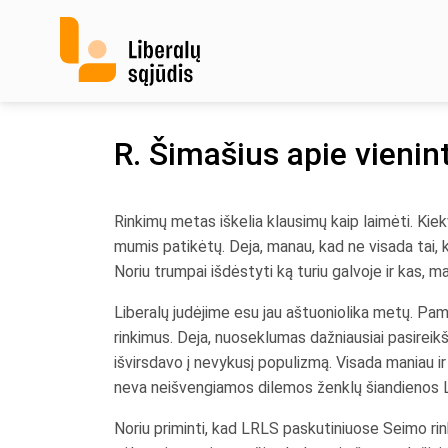
Skip
to
content
R. Šimašius apie vienint
Rinkimų metas iškelia klausimų kaip laimėti. Kiekv
mumis patikėtų. Deja, manau, kad ne visada tai, k
Noriu trumpai išdėstyti ką turiu galvoje ir kas, m
Liberalų judėjime esu jau aštuoniolika metų. Pam
rinkimus. Deja, nuoseklumas dažniausiai pasireik
išvirsdavo į nevykusį populizmą. Visada maniau 
neva neišvengiamos dilemos ženklų šiandienos Li
Noriu priminti, kad LRLS paskutiniuose Seimo rink