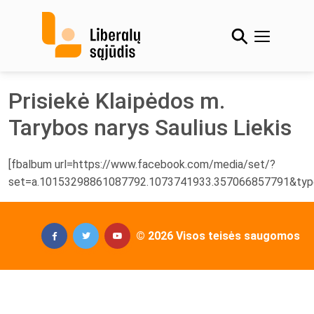
Skip
to
content
Prisiekė Klaipėdos m.
Tarybos narys Saulius Liekis
[fbalbum url=https://www.facebook.com/media/set/?
set=a.10153298861087792.1073741933.357066857791&typ
© 2026 Visos teisės saugomos