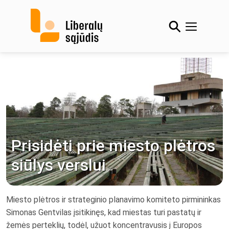
Skip
to
content
Prisidėti prie miesto plėtros
siūlys verslui
Miesto plėtros ir strateginio planavimo komiteto pirmininkas
Simonas Gentvilas įsitikinęs, kad miestas turi pastatų ir
žemės perteklių, todėl, užuot koncentravusis į Europos