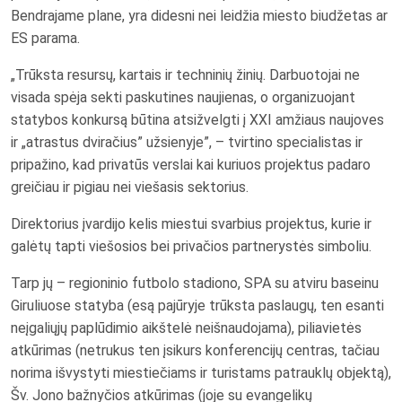
Bendrajame plane, yra didesni nei leidžia miesto biudžetas ar
ES parama.
„Trūksta resursų, kartais ir techninių žinių. Darbuotojai ne
visada spėja sekti paskutines naujienas, o organizuojant
statybos konkursą būtina atsižvelgti į XXI amžiaus naujoves
ir „atrastus dviračius” užsienyje”, – tvirtino specialistas ir
pripažino, kad privatūs verslai kai kuriuos projektus padaro
greičiau ir pigiau nei viešasis sektorius.
Direktorius įvardijo kelis miestui svarbius projektus, kurie ir
galėtų tapti viešosios bei privačios partnerystės simboliu.
Tarp jų – regioninio futbolo stadiono, SPA su atviru baseinu
Giruliuose statyba (esą pajūryje trūksta paslaugų, ten esanti
neįgaliųjų paplūdimio aikštelė neišnaudojama), piliavietės
atkūrimas (netrukus ten įsikurs konferencijų centras, tačiau
norima išvystyti miestiečiams ir turistams patrauklų objektą),
Šv. Jono bažnyčios atkūrimas (joje su evangelikų