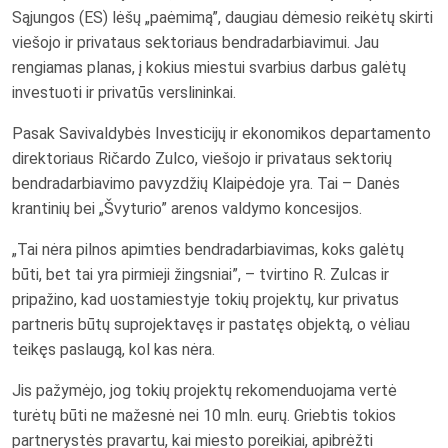
Sąjungos (ES) lėšų „paėmimą”, daugiau dėmesio reikėtų skirti
viešojo ir privataus sektoriaus bendradarbiavimui. Jau
rengiamas planas, į kokius miestui svarbius darbus galėtų
investuoti ir privatūs verslininkai.
Pasak Savivaldybės Investicijų ir ekonomikos departamento
direktoriaus Ričardo Zulco, viešojo ir privataus sektorių
bendradarbiavimo pavyzdžių Klaipėdoje yra. Tai – Danės
krantinių bei „Švyturio” arenos valdymo koncesijos.
„Tai nėra pilnos apimties bendradarbiavimas, koks galėtų
būti, bet tai yra pirmieji žingsniai”, – tvirtino R. Zulcas ir
pripažino, kad uostamiestyje tokių projektų, kur privatus
partneris būtų suprojektavęs ir pastatęs objektą, o vėliau
teikęs paslaugą, kol kas nėra.
Jis pažymėjo, jog tokių projektų rekomenduojama vertė
turėtų būti ne mažesnė nei 10 mln. eurų. Griebtis tokios
partnerystės pravartu, kai miesto poreikiai, apibrėžti