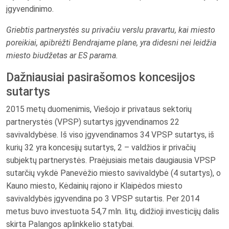
įgyvendinimo.
Griebtis partnerystės su privačiu verslu pravartu, kai miesto
poreikiai, apibrėžti Bendrajame plane, yra didesni nei leidžia
miesto biudžetas ar ES parama.
Dažniausiai pasirašomos koncesijos
sutartys
2015 metų duomenimis, Viešojo ir privataus sektorių
partnerystės (VPSP) sutartys įgyvendinamos 22
savivaldybėse. Iš viso įgyvendinamos 34 VPSP sutartys, iš
kurių 32 yra koncesijų sutartys, 2 – valdžios ir privačių
subjektų partnerystės. Praėjusiais metais daugiausia VPSP
sutarčių vykdė Panevėžio miesto savivaldybė (4 sutartys), o
Kauno miesto, Kėdainių rajono ir Klaipėdos miesto
savivaldybės įgyvendina po 3 VPSP sutartis. Per 2014
metus buvo investuota 54,7 mln. litų, didžioji investicijų dalis
skirta Palangos aplinkkelio statybai.