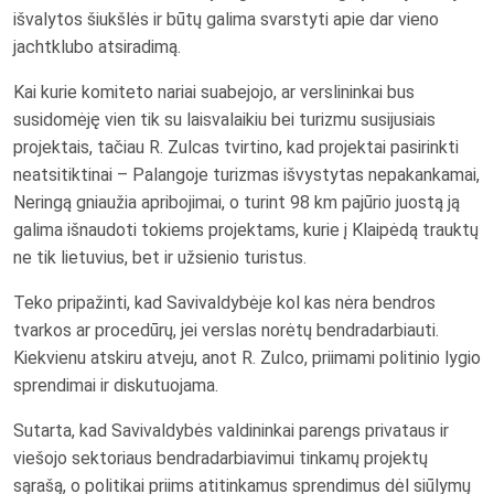
išvalytos šiukšlės ir būtų galima svarstyti apie dar vieno
jachtklubo atsiradimą.
Kai kurie komiteto nariai suabejojo, ar verslininkai bus
susidomėję vien tik su laisvalaikiu bei turizmu susijusiais
projektais, tačiau R. Zulcas tvirtino, kad projektai pasirinkti
neatsitiktinai – Palangoje turizmas išvystytas nepakankamai,
Neringą gniaužia apribojimai, o turint 98 km pajūrio juostą ją
galima išnaudoti tokiems projektams, kurie į Klaipėdą trauktų
ne tik lietuvius, bet ir užsienio turistus.
Teko pripažinti, kad Savivaldybėje kol kas nėra bendros
tvarkos ar procedūrų, jei verslas norėtų bendradarbiauti.
Kiekvienu atskiru atveju, anot R. Zulco, priimami politinio lygio
sprendimai ir diskutuojama.
Sutarta, kad Savivaldybės valdininkai parengs privataus ir
viešojo sektoriaus bendradarbiavimui tinkamų projektų
sąrašą, o politikai priims atitinkamus sprendimus dėl siūlymų