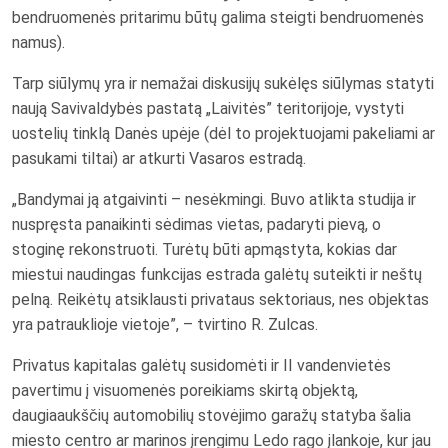
bendruomenės pritarimu būtų galima steigti bendruomenės
namus).
Tarp siūlymų yra ir nemažai diskusijų sukėlęs siūlymas statyti
naują Savivaldybės pastatą „Laivitės” teritorijoje, vystyti
uostelių tinklą Danės upėje (dėl to projektuojami pakeliami ar
pasukami tiltai) ar atkurti Vasaros estradą.
„Bandymai ją atgaivinti – nesėkmingi. Buvo atlikta studija ir
nuspręsta panaikinti sėdimas vietas, padaryti pievą, o
stoginę rekonstruoti. Turėtų būti apmąstyta, kokias dar
miestui naudingas funkcijas estrada galėtų suteikti ir neštų
pelną. Reikėtų atsiklausti privataus sektoriaus, nes objektas
yra patrauklioje vietoje”, – tvirtino R. Zulcas.
Privatus kapitalas galėtų susidomėti ir II vandenvietės
pavertimu į visuomenės poreikiams skirtą objektą,
daugiaaukščių automobilių stovėjimo garažų statyba šalia
miesto centro ar marinos įrengimu Ledo rago įlankoje, kur jau