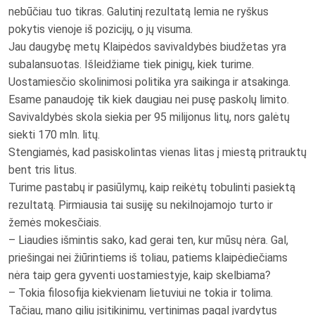
nebūčiau tuo tikras. Galutinį rezultatą lemia ne ryškus
pokytis vienoje iš pozicijų, o jų visuma.
Jau daugybę metų Klaipėdos savivaldybės biudžetas yra
subalansuotas. Išleidžiame tiek pinigų, kiek turime.
Uostamiesčio skolinimosi politika yra saikinga ir atsakinga.
Esame panaudoję tik kiek daugiau nei pusę paskolų limito.
Savivaldybės skola siekia per 95 milijonus litų, nors galėtų
siekti 170 mln. litų.
Stengiamės, kad pasiskolintas vienas litas į miestą pritrauktų
bent tris litus.
Turime pastabų ir pasiūlymų, kaip reikėtų tobulinti pasiektą
rezultatą. Pirmiausia tai susiję su nekilnojamojo turto ir
žemės mokesčiais.
– Liaudies išmintis sako, kad gerai ten, kur mūsų nėra. Gal,
priešingai nei žiūrintiems iš toliau, patiems klaipėdiečiams
nėra taip gera gyventi uostamiestyje, kaip skelbiama?
– Tokia filosofija kiekvienam lietuviui ne tokia ir tolima.
Tačiau, mano giliu įsitikinimu, vertinimas pagal įvardytus