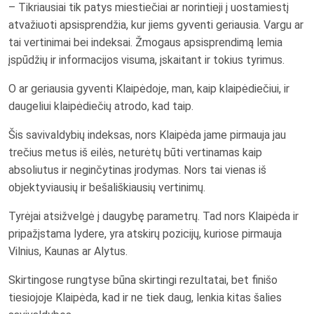
– Tikriausiai tik patys miestiečiai ar norintieji į uostamiestį
atvažiuoti apsisprendžia, kur jiems gyventi geriausia. Vargu ar
tai vertinimai bei indeksai. Žmogaus apsisprendimą lemia
įspūdžių ir informacijos visuma, įskaitant ir tokius tyrimus.
O ar geriausia gyventi Klaipėdoje, man, kaip klaipėdiečiui, ir
daugeliui klaipėdiečių atrodo, kad taip.
Šis savivaldybių indeksas, nors Klaipėda jame pirmauja jau
trečius metus iš eilės, neturėtų būti vertinamas kaip
absoliutus ir neginčytinas įrodymas. Nors tai vienas iš
objektyviausių ir bešališkiausių vertinimų.
Tyrėjai atsižvelgė į daugybę parametrų. Tad nors Klaipėda ir
pripažįstama lydere, yra atskirų pozicijų, kuriose pirmauja
Vilnius, Kaunas ar Alytus.
Skirtingose rungtyse būna skirtingi rezultatai, bet finišo
tiesiojoje Klaipėda, kad ir ne tiek daug, lenkia kitas šalies