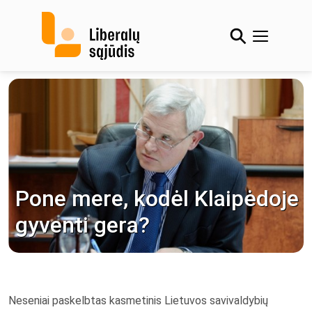
Skip
to
content
Pone mere, kodėl Klaipėdoje
gyventi gera?
Neseniai paskelbtas kasmetinis Lietuvos savivaldybių