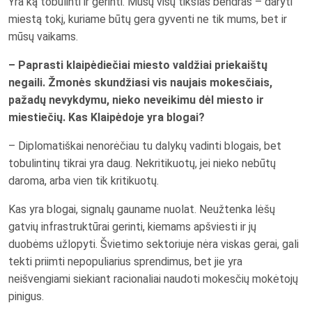
Yra ką tobulinti ir gerinti. Mūsų visų tikslas bendras – daryti
miestą tokį, kuriame būtų gera gyventi ne tik mums, bet ir
mūsų vaikams.
– Paprasti klaipėdiečiai miesto valdžiai priekaištų
negaili. Žmonės skundžiasi vis naujais mokesčiais,
pažadų nevykdymu, nieko neveikimu dėl miesto ir
miestiečių. Kas Klaipėdoje yra blogai?
– Diplomatiškai nenorėčiau tu dalykų vadinti blogais, bet
tobulintinų tikrai yra daug. Nekritikuotų, jei nieko nebūtų
daroma, arba vien tik kritikuotų.
Kas yra blogai, signalų gauname nuolat. Neužtenka lėšų
gatvių infrastruktūrai gerinti, kiemams apšviesti ir jų
duobėms užlopyti. Švietimo sektoriuje nėra viskas gerai, gali
tekti priimti nepopuliarius sprendimus, bet jie yra
neišvengiami siekiant racionaliai naudoti mokesčių mokėtojų
pinigus.