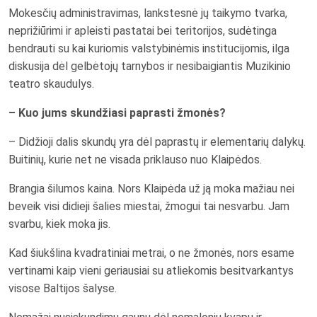
Mokesčių administravimas, lankstesnė jų taikymo tvarka,
neprižiūrimi ir apleisti pastatai bei teritorijos, sudėtinga
bendrauti su kai kuriomis valstybinėmis institucijomis, ilga
diskusija dėl gelbėtojų tarnybos ir nesibaigiantis Muzikinio
teatro skaudulys.
– Kuo jums skundžiasi paprasti žmonės?
– Didžioji dalis skundų yra dėl paprastų ir elementarių dalykų.
Buitinių, kurie net ne visada priklauso nuo Klaipėdos.
Brangia šilumos kaina. Nors Klaipėda už ją moka mažiau nei
beveik visi didieji šalies miestai, žmogui tai nesvarbu. Jam
svarbu, kiek moka jis.
Kad šiukšlina kvadratiniai metrai, o ne žmonės, nors esame
vertinami kaip vieni geriausiai su atliekomis besitvarkantys
visose Baltijos šalyse.