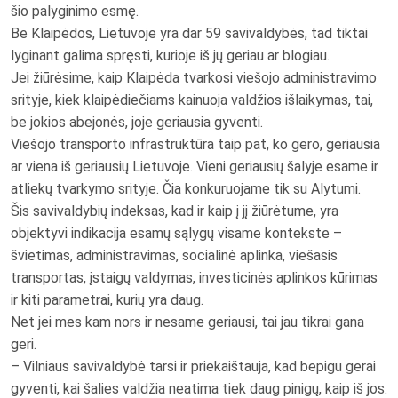
šio palyginimo esmę.
Be Klaipėdos, Lietuvoje yra dar 59 savivaldybės, tad tiktai
lyginant galima spręsti, kurioje iš jų geriau ar blogiau.
Jei žiūrėsime, kaip Klaipėda tvarkosi viešojo administravimo
srityje, kiek klaipėdiečiams kainuoja valdžios išlaikymas, tai,
be jokios abejonės, joje geriausia gyventi.
Viešojo transporto infrastruktūra taip pat, ko gero, geriausia
ar viena iš geriausių Lietuvoje. Vieni geriausių šalyje esame ir
atliekų tvarkymo srityje. Čia konkuruojame tik su Alytumi.
Šis savivaldybių indeksas, kad ir kaip į jį žiūrėtume, yra
objektyvi indikacija esamų sąlygų visame kontekste –
švietimas, administravimas, socialinė aplinka, viešasis
transportas, įstaigų valdymas, investicinės aplinkos kūrimas
ir kiti parametrai, kurių yra daug.
Net jei mes kam nors ir nesame geriausi, tai jau tikrai gana
geri.
– Vilniaus savivaldybė tarsi ir priekaištauja, kad bepigu gerai
gyventi, kai šalies valdžia neatima tiek daug pinigų, kaip iš jos.