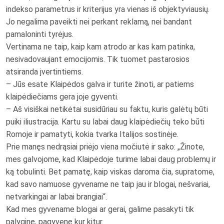
indekso parametrus ir kriterijus yra vienas iš objektyviausių.
Jo negalima paveikti nei perkant reklamą, nei bandant
pamaloninti tyrėjus.
Vertinama ne taip, kaip kam atrodo ar kas kam patinka,
nesivadovaujant emocijomis. Tik tuomet pastarosios
atsiranda įvertintiems.
– Jūs esate Klaipėdos galva ir turite žinoti, ar patiems
klaipėdiečiams gera joje gyventi.
– Aš visiškai netikėtai susidūriau su faktu, kuris galėtų būti
puiki iliustracija. Kartu su labai daug klaipėdiečių teko būti
Romoje ir pamatyti, kokia tvarka Italijos sostinėje.
Prie manęs nedrąsiai priėjo viena močiutė ir sako: „Žinote,
mes galvojome, kad Klaipėdoje turime labai daug problemų ir
ką tobulinti. Bet pamatę, kaip viskas daroma čia, supratome,
kad savo namuose gyvename ne taip jau ir blogai, nešvariai,
netvarkingai ar labai brangiai“.
Kad mes gyvename blogai ar gerai, galime pasakyti tik
palyginę, pagyvenę kur kitur.