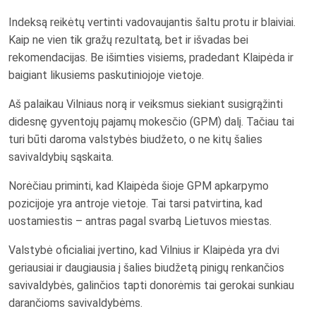
Indeksą reikėtų vertinti vadovaujantis šaltu protu ir blaiviai.
Kaip ne vien tik gražų rezultatą, bet ir išvadas bei
rekomendacijas. Be išimties visiems, pradedant Klaipėda ir
baigiant likusiems paskutiniojoje vietoje.
Aš palaikau Vilniaus norą ir veiksmus siekiant susigrąžinti
didesnę gyventojų pajamų mokesčio (GPM) dalį. Tačiau tai
turi būti daroma valstybės biudžeto, o ne kitų šalies
savivaldybių sąskaita.
Norėčiau priminti, kad Klaipėda šioje GPM apkarpymo
pozicijoje yra antroje vietoje. Tai tarsi patvirtina, kad
uostamiestis – antras pagal svarbą Lietuvos miestas.
Valstybė oficialiai įvertino, kad Vilnius ir Klaipėda yra dvi
geriausiai ir daugiausia į šalies biudžetą pinigų renkančios
savivaldybės, galinčios tapti donorėmis tai gerokai sunkiau
darančioms savivaldybėms.