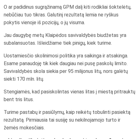
O ar padidinus sugrąžinamą GPM dalį kiti rodikliai šoktelėtų,
nebūčiau tuo tikras. Galutinį rezultatą lemia ne ryškus
pokytis vienoje iš pozicijų, o jų visuma.
Jau daugybę metų Klaipėdos savivaldybės biudžetas yra
subalansuotas. Išleidžiame tiek pinigų, kiek turime.
Uostamiesčio skolinimosi politika yra saikinga ir atsakinga.
Esame panaudoję tik kiek daugiau nei pusę paskolų limito.
Savivaldybės skola siekia per 95 milijonus litų, nors galėtų
siekti 170 mln. litų.
Stengiamės, kad pasiskolintas vienas litas į miestą pritrauktų
bent tris litus.
Turime pastabų ir pasiūlymų, kaip reikėtų tobulinti pasiektą
rezultatą. Pirmiausia tai susiję su nekilnojamojo turto ir
žemės mokesčiais.