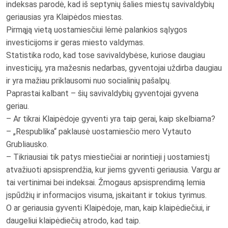
indeksas parodė, kad iš septynių šalies miestų savivaldybių
geriausias yra Klaipėdos miestas.
Pirmąją vietą uostamiesčiui lėmė palankios sąlygos
investicijoms ir geras miesto valdymas.
Statistika rodo, kad tose savivaldybėse, kuriose daugiau
investicijų, yra mažesnis nedarbas, gyventojai uždirba daugiau
ir yra mažiau priklausomi nuo socialinių pašalpų.
Paprastai kalbant – šių savivaldybių gyventojai gyvena
geriau.
– Ar tikrai Klaipėdoje gyventi yra taip gerai, kaip skelbiama?
– „Respublika“ paklausė uostamiesčio mero Vytauto
Grubliausko.
– Tikriausiai tik patys miestiečiai ar norintieji į uostamiestį
atvažiuoti apsisprendžia, kur jiems gyventi geriausia. Vargu ar
tai vertinimai bei indeksai. Žmogaus apsisprendimą lemia
įspūdžių ir informacijos visuma, įskaitant ir tokius tyrimus.
O ar geriausia gyventi Klaipėdoje, man, kaip klaipėdiečiui, ir
daugeliui klaipėdiečių atrodo, kad taip.