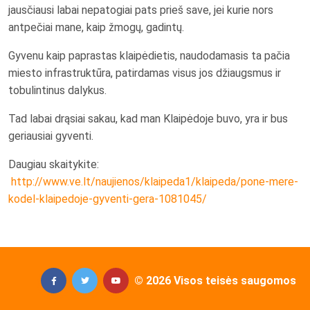
jausčiausi labai nepatogiai pats prieš save, jei kurie nors
antpečiai mane, kaip žmogų, gadintų.
Gyvenu kaip paprastas klaipėdietis, naudodamasis ta pačia
miesto infrastruktūra, patirdamas visus jos džiaugsmus ir
tobulintinus dalykus.
Tad labai drąsiai sakau, kad man Klaipėdoje buvo, yra ir bus
geriausiai gyventi.
Daugiau skaitykite:
http://www.ve.lt/naujienos/klaipeda1/klaipeda/pone-mere-
kodel-klaipedoje-gyventi-gera-1081045/
© 2026 Visos teisės saugomos