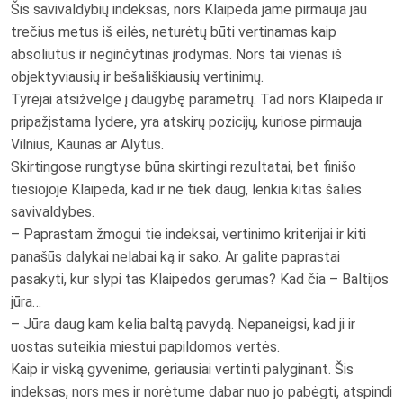
Šis savivaldybių indeksas, nors Klaipėda jame pirmauja jau
trečius metus iš eilės, neturėtų būti vertinamas kaip
absoliutus ir neginčytinas įrodymas. Nors tai vienas iš
objektyviausių ir bešališkiausių vertinimų.
Tyrėjai atsižvelgė į daugybę parametrų. Tad nors Klaipėda ir
pripažįstama lydere, yra atskirų pozicijų, kuriose pirmauja
Vilnius, Kaunas ar Alytus.
Skirtingose rungtyse būna skirtingi rezultatai, bet finišo
tiesiojoje Klaipėda, kad ir ne tiek daug, lenkia kitas šalies
savivaldybes.
– Paprastam žmogui tie indeksai, vertinimo kriterijai ir kiti
panašūs dalykai nelabai ką ir sako. Ar galite paprastai
pasakyti, kur slypi tas Klaipėdos gerumas? Kad čia – Baltijos
jūra…
– Jūra daug kam kelia baltą pavydą. Nepaneigsi, kad ji ir
uostas suteikia miestui papildomos vertės.
Kaip ir viską gyvenime, geriausiai vertinti palyginant. Šis
indeksas, nors mes ir norėtume dabar nuo jo pabėgti, atspindi