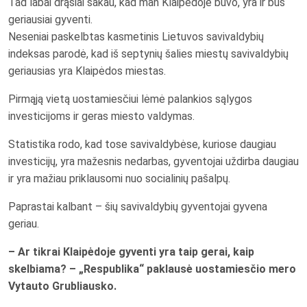
Tad labai drąsiai sakau, kad man Klaipėdoje buvo, yra ir bus
geriausiai gyventi.
Neseniai paskelbtas kasmetinis Lietuvos savivaldybių
indeksas parodė, kad iš septynių šalies miestų savivaldybių
geriausias yra Klaipėdos miestas.
Pirmąją vietą uostamiesčiui lėmė palankios sąlygos
investicijoms ir geras miesto valdymas.
Statistika rodo, kad tose savivaldybėse, kuriose daugiau
investicijų, yra mažesnis nedarbas, gyventojai uždirba daugiau
ir yra mažiau priklausomi nuo socialinių pašalpų.
Paprastai kalbant – šių savivaldybių gyventojai gyvena
geriau.
– Ar tikrai Klaipėdoje gyventi yra taip gerai, kaip
skelbiama? – „Respublika“ paklausė uostamiesčio mero
Vytauto Grubliausko.