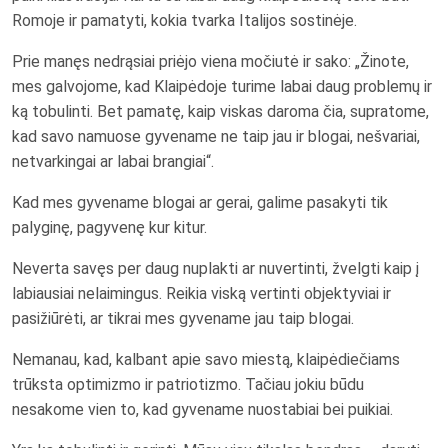
Romoje ir pamatyti, kokia tvarka Italijos sostinėje.
Prie manęs nedrąsiai priėjo viena močiutė ir sako: „Žinote,
mes galvojome, kad Klaipėdoje turime labai daug problemų ir
ką tobulinti. Bet pamatę, kaip viskas daroma čia, supratome,
kad savo namuose gyvename ne taip jau ir blogai, nešvariai,
netvarkingai ar labai brangiai“.
Kad mes gyvename blogai ar gerai, galime pasakyti tik
palyginę, pagyvenę kur kitur.
Neverta savęs per daug nuplakti ar nuvertinti, žvelgti kaip į
labiausiai nelaimingus. Reikia viską vertinti objektyviai ir
pasižiūrėti, ar tikrai mes gyvename jau taip blogai.
Nemanau, kad, kalbant apie savo miestą, klaipėdiečiams
trūksta optimizmo ir patriotizmo. Tačiau jokiu būdu
nesakome vien to, kad gyvename nuostabiai bei puikiai.