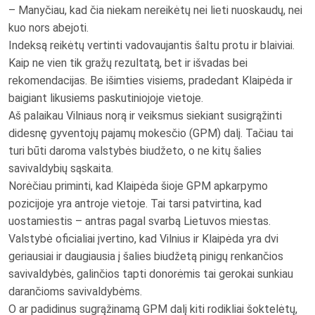
– Manyčiau, kad čia niekam nereikėtų nei lieti nuoskaudų, nei
kuo nors abejoti.
Indeksą reikėtų vertinti vadovaujantis šaltu protu ir blaiviai.
Kaip ne vien tik gražų rezultatą, bet ir išvadas bei
rekomendacijas. Be išimties visiems, pradedant Klaipėda ir
baigiant likusiems paskutiniojoje vietoje.
Aš palaikau Vilniaus norą ir veiksmus siekiant susigrąžinti
didesnę gyventojų pajamų mokesčio (GPM) dalį. Tačiau tai
turi būti daroma valstybės biudžeto, o ne kitų šalies
savivaldybių sąskaita.
Norėčiau priminti, kad Klaipėda šioje GPM apkarpymo
pozicijoje yra antroje vietoje. Tai tarsi patvirtina, kad
uostamiestis – antras pagal svarbą Lietuvos miestas.
Valstybė oficialiai įvertino, kad Vilnius ir Klaipėda yra dvi
geriausiai ir daugiausia į šalies biudžetą pinigų renkančios
savivaldybės, galinčios tapti donorėmis tai gerokai sunkiau
darančioms savivaldybėms.
O ar padidinus sugrąžinamą GPM dalį kiti rodikliai šoktelėtų,