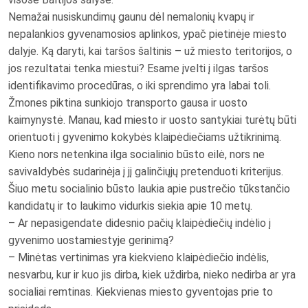
Nemažai nusiskundimų gaunu dėl nemalonių kvapų ir
nepalankios gyvenamosios aplinkos, ypač pietinėje miesto
dalyje. Ką daryti, kai taršos šaltinis – už miesto teritorijos, o
jos rezultatai tenka miestui? Esame įvelti į ilgas taršos
identifikavimo procedūras, o iki sprendimo yra labai toli.
Žmones piktina sunkiojo transporto gausa ir uosto
kaimynystė. Manau, kad miesto ir uosto santykiai turėtų būti
orientuoti į gyvenimo kokybės klaipėdiečiams užtikrinimą.
Kieno nors netenkina ilga socialinio būsto eilė, nors ne
savivaldybės sudarinėja į jį galinčiųjų pretenduoti kriterijus.
Šiuo metu socialinio būsto laukia apie pustrečio tūkstančio
kandidatų ir to laukimo vidurkis siekia apie 10 metų.
– Ar nepasigendate didesnio pačių klaipėdiečių indėlio į
gyvenimo uostamiestyje gerinimą?
– Minėtas vertinimas yra kiekvieno klaipėdiečio indėlis,
nesvarbu, kur ir kuo jis dirba, kiek uždirba, nieko nedirba ar yra
socialiai remtinas. Kiekvienas miesto gyventojas prie to