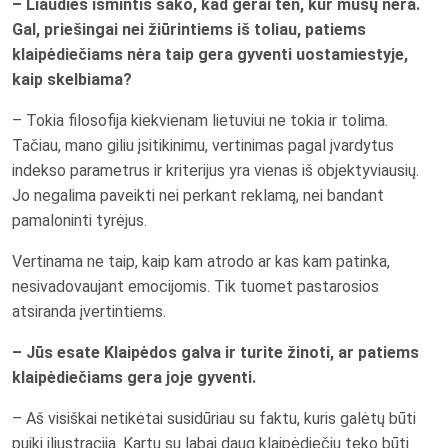
– Liaudies išmintis sako, kad gerai ten, kur mūsų nėra.
Gal, priešingai nei žiūrintiems iš toliau, patiems
klaipėdiečiams nėra taip gera gyventi uostamiestyje,
kaip skelbiama?
– Tokia filosofija kiekvienam lietuviui ne tokia ir tolima.
Tačiau, mano giliu įsitikinimu, vertinimas pagal įvardytus
indekso parametrus ir kriterijus yra vienas iš objektyviausių.
Jo negalima paveikti nei perkant reklamą, nei bandant
pamaloninti tyrėjus.
Vertinama ne taip, kaip kam atrodo ar kas kam patinka,
nesivadovaujant emocijomis. Tik tuomet pastarosios
atsiranda įvertintiems.
– Jūs esate Klaipėdos galva ir turite žinoti, ar patiems
klaipėdiečiams gera joje gyventi.
– Aš visiškai netikėtai susidūriau su faktu, kuris galėtų būti
puiki iliustracija. Kartu su labai daug klaipėdiečių teko būti