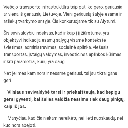
Viešojo transporto infrastruktūra taip pat, ko gero, geriausia
ar viena iš geriausių Lietuvoje. Vieni geriausių šalyje esame ir
atliekų tvarkymo srityje. Čia konkuruojame tik su Alytumi.
Šis savivaldybių indeksas, kad ir kaip į jį žiūrėtume, yra
objektyvi indikacija esamų sąlygų visame kontekste –
švietimas, administravimas, socialinė aplinka, viešasis
transportas, įstaigų valdymas, investicinės aplinkos kūrimas
ir kiti parametrai, kurių yra daug.
Net jei mes kam nors ir nesame geriausi, tai jau tikrai gana
geri.
– Vilniaus savivaldybė tarsi ir priekaištauja, kad bepigu
gerai gyventi, kai šalies valdžia neatima tiek daug pinigų,
kaip iš jos.
– Manyčiau, kad čia niekam nereikėtų nei lieti nuoskaudų, nei
kuo nors abejoti.