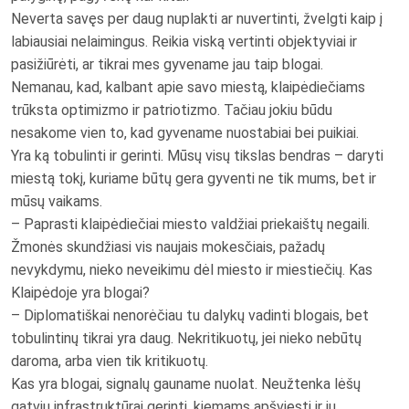
Neverta savęs per daug nuplakti ar nuvertinti, žvelgti kaip į
labiausiai nelaimingus. Reikia viską vertinti objektyviai ir
pasižiūrėti, ar tikrai mes gyvename jau taip blogai.
Nemanau, kad, kalbant apie savo miestą, klaipėdiečiams
trūksta optimizmo ir patriotizmo. Tačiau jokiu būdu
nesakome vien to, kad gyvename nuostabiai bei puikiai.
Yra ką tobulinti ir gerinti. Mūsų visų tikslas bendras – daryti
miestą tokį, kuriame būtų gera gyventi ne tik mums, bet ir
mūsų vaikams.
– Paprasti klaipėdiečiai miesto valdžiai priekaištų negaili.
Žmonės skundžiasi vis naujais mokesčiais, pažadų
nevykdymu, nieko neveikimu dėl miesto ir miestiečių. Kas
Klaipėdoje yra blogai?
– Diplomatiškai nenorėčiau tu dalykų vadinti blogais, bet
tobulintinų tikrai yra daug. Nekritikuotų, jei nieko nebūtų
daroma, arba vien tik kritikuotų.
Kas yra blogai, signalų gauname nuolat. Neužtenka lėšų
gatvių infrastruktūrai gerinti, kiemams apšviesti ir jų