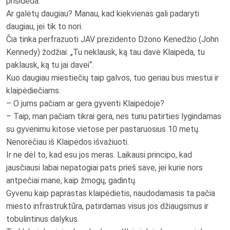
prisideda.
Ar galėtų daugiau? Manau, kad kiekvienas gali padaryti
daugiau, jei tik to nori.
Čia tinka perfrazuoti JAV prezidento Džono Kenedžio (John
Kennedy) žodžiai: „Tu neklausk, ką tau davė Klaipėda, tu
paklausk, ką tu jai davei“.
Kuo daugiau miestiečių taip galvos, tuo geriau bus miestui ir
klaipėdiečiams.
– O jums pačiam ar gera gyventi Klaipėdoje?
– Taip, man pačiam tikrai gera, nes turiu patirties lygindamas
su gyvenimu kitose vietose per pastaruosius 10 metų.
Nenorėčiau iš Klaipėdos išvažiuoti.
Ir ne dėl to, kad esu jos meras. Laikausi principo, kad
jausčiausi labai nepatogiai pats prieš save, jei kurie nors
antpečiai mane, kaip žmogų, gadintų.
Gyvenu kaip paprastas klaipėdietis, naudodamasis ta pačia
miesto infrastruktūra, patirdamas visus jos džiaugsmus ir
tobulintinus dalykus.