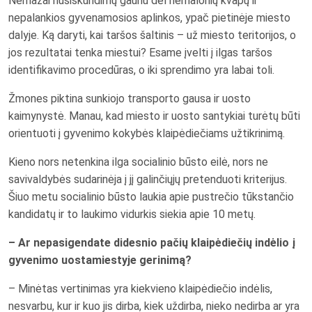
Nemažai nusiskundimų gaunu dėl nemalonių kvapų ir
nepalankios gyvenamosios aplinkos, ypač pietinėje miesto
dalyje. Ką daryti, kai taršos šaltinis – už miesto teritorijos, o
jos rezultatai tenka miestui? Esame įvelti į ilgas taršos
identifikavimo procedūras, o iki sprendimo yra labai toli.
Žmones piktina sunkiojo transporto gausa ir uosto
kaimynystė. Manau, kad miesto ir uosto santykiai turėtų būti
orientuoti į gyvenimo kokybės klaipėdiečiams užtikrinimą.
Kieno nors netenkina ilga socialinio būsto eilė, nors ne
savivaldybės sudarinėja į jį galinčiųjų pretenduoti kriterijus.
Šiuo metu socialinio būsto laukia apie pustrečio tūkstančio
kandidatų ir to laukimo vidurkis siekia apie 10 metų.
– Ar nepasigendate didesnio pačių klaipėdiečių indėlio į
gyvenimo uostamiestyje gerinimą?
– Minėtas vertinimas yra kiekvieno klaipėdiečio indėlis,
nesvarbu, kur ir kuo jis dirba, kiek uždirba, nieko nedirba ar yra