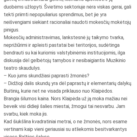
duobėms užlopyti. Švietimo sektoriuje nėra viskas gerai, gali
tekti priimti nepopuliarius sprendimus, bet jie yra
neišvengiami siekiant racionaliai naudoti mokesčių mokėtojų
pinigus.
Mokesčių administravimas, lankstesnė jų taikymo tvarka,
neprižiūrimi ir apleisti pastatai bei teritorijos, sudėtinga
bendrauti su kai kuriomis valstybinėmis institucijomis, ilga
diskusija dėl gelbėtojų tarnybos ir nesibaigiantis Muzikinio
teatro skaudulys.
– Kuo jums skundžiasi paprasti žmonės?
– Didžioji dalis skundų yra dėl paprastų ir elementarių dalykų.
Buitinių, kurie net ne visada priklauso nuo Klaipėdos.
Brangia šilumos kaina. Nors Klaipėda už ją moka mažiau nei
beveik visi didieji šalies miestai, žmogui tai nesvarbu. Jam
svarbu, kiek moka jis.
Kad šiukšlina kvadratiniai metrai, o ne žmonės, nors esame
vertinami kaip vieni geriausiai su atliekomis besitvarkantys
visose Baltijos šalyse.