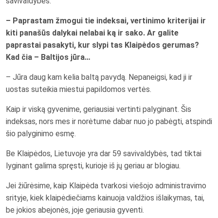
savivaldybes.
– Paprastam žmogui tie indeksai, vertinimo kriterijai ir
kiti panašūs dalykai nelabai ką ir sako. Ar galite
paprastai pasakyti, kur slypi tas Klaipėdos gerumas?
Kad čia – Baltijos jūra…
– Jūra daug kam kelia baltą pavydą. Nepaneigsi, kad ji ir
uostas suteikia miestui papildomos vertės.
Kaip ir viską gyvenime, geriausiai vertinti palyginant. Šis
indeksas, nors mes ir norėtume dabar nuo jo pabėgti, atspindi
šio palyginimo esmę.
Be Klaipėdos, Lietuvoje yra dar 59 savivaldybės, tad tiktai
lyginant galima spręsti, kurioje iš jų geriau ar blogiau.
Jei žiūrėsime, kaip Klaipėda tvarkosi viešojo administravimo
srityje, kiek klaipėdiečiams kainuoja valdžios išlaikymas, tai,
be jokios abejonės, joje geriausia gyventi.