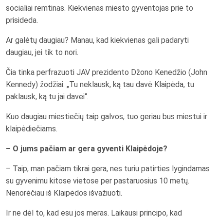
socialiai remtinas. Kiekvienas miesto gyventojas prie to
prisideda.
Ar galėtų daugiau? Manau, kad kiekvienas gali padaryti
daugiau, jei tik to nori.
Čia tinka perfrazuoti JAV prezidento Džono Kenedžio (John
Kennedy) žodžiai: „Tu neklausk, ką tau davė Klaipėda, tu
paklausk, ką tu jai davei“.
Kuo daugiau miestiečių taip galvos, tuo geriau bus miestui ir
klaipėdiečiams.
– O jums pačiam ar gera gyventi Klaipėdoje?
– Taip, man pačiam tikrai gera, nes turiu patirties lygindamas
su gyvenimu kitose vietose per pastaruosius 10 metų.
Nenorėčiau iš Klaipėdos išvažiuoti.
Ir ne dėl to, kad esu jos meras. Laikausi principo, kad