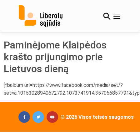
Skip
to
content
Paminėjome Klaipėdos
krašto prijungimo prie
Lietuvos dieną
[fbalbum url=https://www.facebook.com/media/set/?
set=a.10153028940672792.1073741914.357066857791&typ
© 2026 Visos teisės saugomos