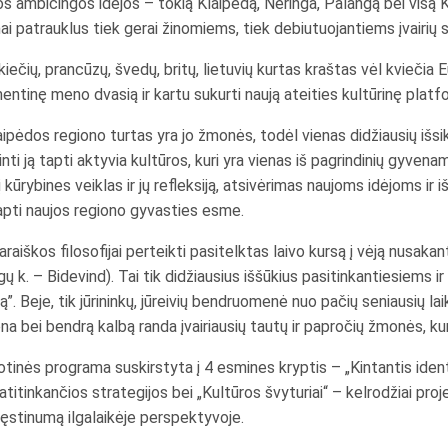
mos ambicingos idėjos – tokią Klaipėdą, Neringa, Palangą bei visą 
tinai patrauklus tiek gerai žinomiems, tiek debiutuojantiems įvairi
iečių, prancūzų, švedų, britų, lietuvių kurtas kraštas vėl kviečia 
mentinę meno dvasią ir kartu sukurti naują ateities kultūrinę platf
laipėdos regiono turtas yra jo žmonės, todėl vienas didžiausių išs
ti ją tapti aktyvia kultūros, kuri yra vienas iš pagrindinių gyven
ūrybines veiklas ir jų refleksiją, atsivėrimas naujoms idėjoms ir 
tapti naujos regiono gyvasties esme.
iškos filosofijai perteikti pasitelktas laivo kursą į vėją nusakant
ų k. – Bidevind). Tai tik didžiausius iššūkius pasitinkantiesiems i
ą”. Beje, tik jūrininkų, jūreivių bendruomenė nuo pačių seniausių l
na bei bendrą kalbą randa įvairiausių tautų ir papročių žmonės, kur
otinės programa suskirstyta į 4 esmines kryptis – „Kintantis ide
į atitinkančios strategijos bei „Kultūros švyturiai“ – kelrodžiai proj
ęstinumą ilgalaikėje perspektyvoje.