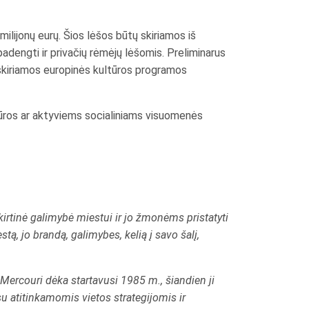
lijonų eurų. Šios lėšos būtų skiriamos iš
adengti ir privačių rėmėjų lėšomis. Preliminarus
skiriamos europinės kultūros programos
tūros ar aktyviems socialiniams visuomenės
irtinė galimybė miestui ir jo žmonėms pristatyti
stą, jo brandą, galimybes, kelią į savo šalį,
Mercouri dėka startavusi 1985 m., šiandien ji
su atitinkamomis vietos strategijomis ir