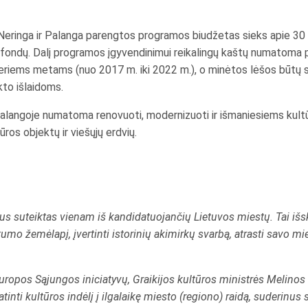
Neringa ir Palanga parengtos programos biudžetas sieks apie 30 mi
ų fondų. Dalį programos įgyvendinimui reikalingų kaštų numatoma p
riems metams (nuo 2017 m. iki 2022 m.), o minėtos lėšos būtų 
kto išlaidoms.
 Palangoje numatoma renovuoti, modernizuoti ir išmaniesiems kul
ūros objektų ir viešųjų erdvių.
s suteiktas vienam iš kandidatuojančių Lietuvos miestų. Tai išsk
tumo žemėlapį, įvertinti istorinių akimirkų svarbą, atrasti savo mie
ropos Sąjungos iniciatyvų, Graikijos kultūros ministrės Melinos 
inti kultūros indėlį į ilgalaikę miesto (regiono) raidą, suderinus 