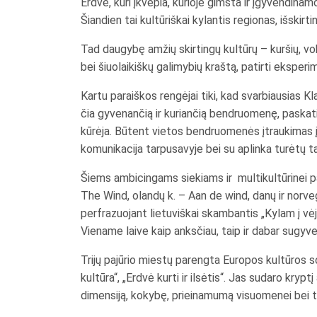
Erdvė, kuri įkvepia, kurioje gimsta ir įgyvendina
Šiandien tai kultūriškai kylantis regionas, išskir
Tad daugybę amžių skirtingų kultūrų – kuršių, vok
bei šiuolaikiškų galimybių kraštą, patirti eksperi
Kartu paraiškos rengėjai tiki, kad svarbiausias K
čia gyvenančią ir kuriančią bendruomenę, paskatin
kūrėja. Būtent vietos bendruomenės įtraukimas į k
komunikacija tarpusavyje bei su aplinka turėtų 
Šiems ambicingams siekiams ir multikultūrinei para
The Wind, olandų k. – Aan de wind, danų ir norveg
perfrazuojant lietuviškai skambantis „Kylam į vėj
Viename laive kaip anksčiau, taip ir dabar sugyve
Trijų pajūrio miestų parengta Europos kultūros s
kultūra“, „Erdvė kurti ir ilsėtis“. Jas sudaro krypt
dimensiją, kokybę, prieinamumą visuomenei bei t