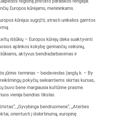
Klaipėdos regioną pristato paraiškos rengėjai.
ų sričių Europos kūrėjams, menininkams.
Europos kūrėjus sugrįžti, atrasti unikalios gamtos
ormą.
ikeltų iššūkių – Europos kūrėjų dėka suaktyvinti
amosios aplinkos kokybę gerinančių veiksnių,
iššūkiams, aktyvus bendradarbiavimas ir
is jūrinis terminas – beidevindas (anglų k. – By
r reikšmingų pokyčių siekiantiems skirtas kursas,
aikų buvo bene margiausia kultūrine prasme.
iuos vienija bendras tikslas.
ntitetas“, „Gyvybinga bendruomenė“, „Ateities
ektai, orientuoti į išskirtinumą, europinę