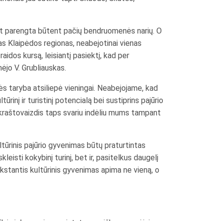
bet parengta būtent pačių bendruomenės narių. O
sas Klaipėdos regionas, neabejotinai vienas
aidos kursą, leisiantį pasiektį, kad per
ėjo V. Grubliauskas.
ės taryba atsiliepė vieningai. Neabejojame, kad
inį ir turistinį potencialą bei sustiprins pajūrio
s kraštovaizdis taps svariu indėliu mums tampant
tūrinis pajūrio gyvenimas būtų praturtintas
eisti kokybinį turinį, bet ir, pasitelkus daugelį
ykstantis kultūrinis gyvenimas apima ne vieną, o