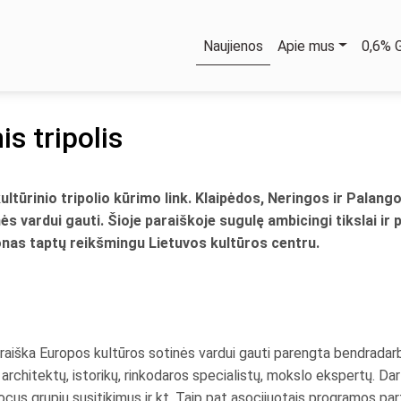
Naujienos
Apie mus
0,6%
is tripolis
 kultūrinio tripolio kūrimo link. Klaipėdos, Neringos ir Pal
vardui gauti. Šioje paraiškoje sugulę ambicingi tikslai ir pr
nas taptų reikšmingu Lietuvos kultūros centru.
aiška Europos kultūros sotinės vardui gauti parengta bendradarb
ų, architektų, istorikų, rinkodaros specialistų, mokslo ekspertų. 
 focus grupių susitikimus ir kt. Taip pat asocijuotais programos par