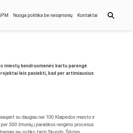
 GPM
Nuoga politika be nesąmonių
Kontaktai
angos miestų bendruomenės kartu parengė
ojektai leis pasiekti, kad per artimiausius
iaujant su daugiau nei 100 Klaipėdos miesto ir
Dar per 500 žmonių į paraiškos rengimo procesus
tneriais jau sutiko tapti Skuodo, Šilutės,