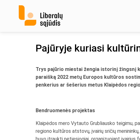
Skip
to
content
Pajūryje kuriasi kultūrin
Trys pajūrio miestai žengia istorinį žingsnį
paraišką 2022 metų Europos kultūros sostinės 
penkerius ar šešerius metus Klaipėdos regio
Bendruomenės projektas
Klaipėdos mero Vytauto Grubliausko teigimu, par
regiono kultūros atstovų, įvairių sričių meninink
buvo įtraukti netiesiogiai, organizuojant įvairius