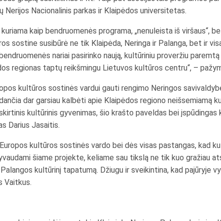
ų Nerijos Nacionalinis parkas ir Klaipėdos universitetas.
o kuriama kaip bendruomenės programa, „nenuleista iš viršaus“, 
os sostine susibūrė ne tik Klaipėda, Neringa ir Palanga, bet ir vi
bendruomenės nariai pasirinko naują, kultūriniu proveržiu paremtą r
dos regionas taptų reikšmingu Lietuvos kultūros centru“, – pažym
uropos kultūros sostinės vardui gauti rengimo Neringos savivaldyb
nčia dar garsiau kalbėti apie Klaipėdos regiono neišsemiamą kultūr
skirtinis kultūrinis gyvenimas, šio krašto paveldas bei įspūdinga
s Darius Jasaitis.
 Europos kultūros sostinės vardo bei dės visas pastangas, kad kul
yvaudami šiame projekte, keliame sau tikslą ne tik kuo gražiau atskl
Palangos kultūrinį tapatumą. Džiugu ir sveikintina, kad pajūryje v
 Vaitkus.