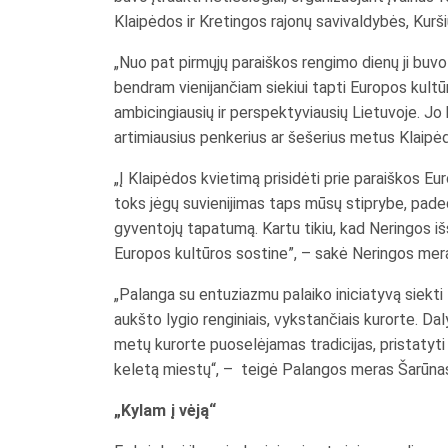
Klaipėdos ir Kretingos rajonų savivaldybės, Kurši
„Nuo pat pirmųjų paraiškos rengimo dienų ji buv
bendram vienijančiam siekiui tapti Europos kultūr
ambicingiausių ir perspektyviausių Lietuvoje. Jo 
artimiausius penkerius ar šešerius metus Klaipė
„Į Klaipėdos kvietimą prisidėti prie paraiškos E
toks jėgų suvienijimas taps mūsų stiprybe, padeda
gyventojų tapatumą. Kartu tikiu, kad Neringos iš
Europos kultūros sostine”, – sakė Neringos mera
„Palanga su entuziazmu palaiko iniciatyvą siekti
aukšto lygio renginiais, vykstančiais kurorte. Dal
metų kurorte puoselėjamas tradicijas, pristatyti 
keletą miestų“, – teigė Palangos meras Šarūnas
„Kylam į vėją“