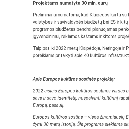
Projektams numatyta 30 mln. eurų
Preliminariai numatoma, kad Klaipėdos kartu su 
valstybės ir savivaldybės biudžetų bei ES ir kit
programos biudžetas bendrai planuojamas penke
įgyvendinimui, reklamos kaštams ir kitoms proje
Taip pat iki 2022 metų Klaipėdoje, Neringoje ir
poreikiams pritaikyti apie 40 kultūros infrastrukt
Apie Europos kultūros sostinės projektą:
2022-aisiais Europos kultūros sostinės vardas bu
save ir savo identitetą, nuspalvinti kultūrinį tapa
Europą, pasaulį.
Europos kultūros sostinė – viena žinomiausių Eu
žymi 30 metų istoriją. Šia programa siekiama skat