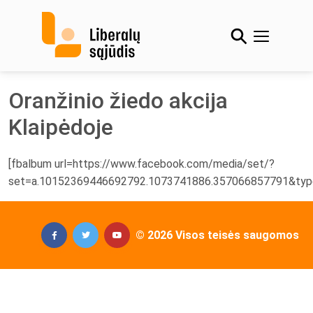
Skip
to
content
Oranžinio žiedo akcija
Klaipėdoje
[fbalbum url=https://www.facebook.com/media/set/?
set=a.10152369446692792.1073741886.357066857791&typ
© 2026 Visos teisės saugomos