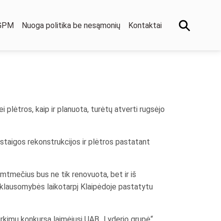
 GPM
Nuoga politika be nesąmonių
Kontaktai
 plėtros, kaip ir planuota, turėtų atverti rugsėjo
staigos rekonstrukcijos ir plėtros pastatant
imtmečius bus ne tik renovuota, bet ir iš
priklausomybės laikotarpį Klaipėdoje pastatytu
irkimų konkursą laimėjusi UAB „Lyderio grupė“.