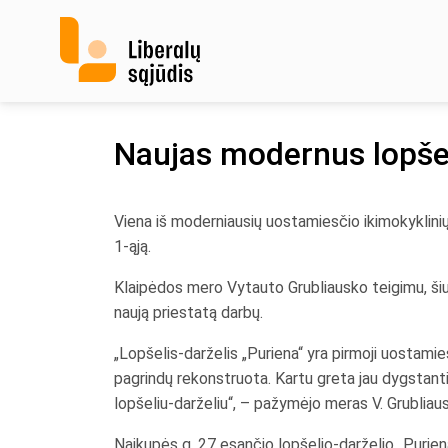
Skip
to
content
Naujas modernus lopšeli
Viena iš moderniausių uostamiesčio ikimokyklinių 
1-ąją.
Klaipėdos mero Vytauto Grubliausko teigimu, šiuo
naują priestatą darbų.
„Lopšelis-darželis „Puriena“ yra pirmoji uostamie
pagrindų rekonstruota. Kartu greta jau dygstanti
lopšeliu-darželiu“, – pažymėjo meras V. Grubliau
Naikupės g. 27 esančio lopšelio-darželio „Purien