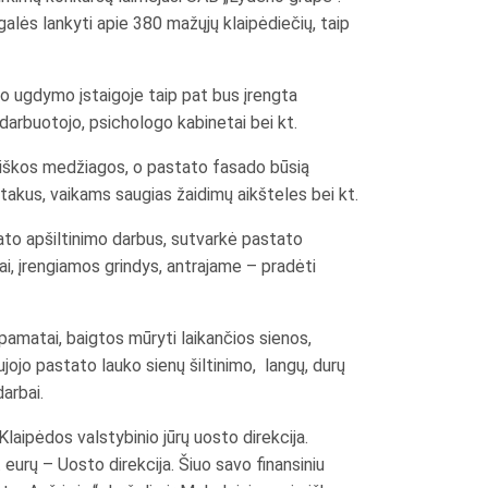
galės lankyti apie 380 mažųjų klaipėdiečių, taip
nio ugdymo įstaigoje taip pat bus įrengta
 darbuotojo, psichologo kabinetai bei kt.
giškos medžiagos, o pastato fasado būsią
 takus, vaikams saugias žaidimų aikšteles bei kt.
tato apšiltinimo darbus, sutvarkė pastato
i, įrengiamos grindys, antrajame – pradėti
 pamatai, baigtos mūryti laikančios sienos,
ujojo pastato lauko sienų šiltinimo, langų, durų
arbai.
laipėdos valstybinio jūrų uosto direkcija.
 eurų – Uosto direkcija. Šiuo savo finansiniu