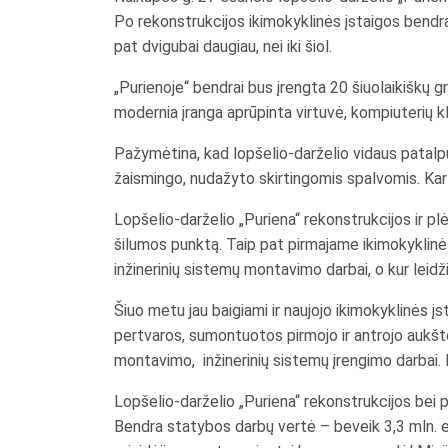
Po rekonstrukcijos ikimokyklinės įstaigos bendras
pat dvigubai daugiau, nei iki šiol.
„Purienoje“ bendrai bus įrengta 20 šiuolaikiškų gr
modernia įranga aprūpinta virtuvė, kompiuterių kl
Pažymėtina, kad lopšelio-darželio vidaus patal
žaismingo, nudažyto skirtingomis spalvomis. Kartu
Lopšelio-darželio „Puriena“ rekonstrukcijos ir p
šilumos punktą. Taip pat pirmajame ikimokyklinė
inžinerinių sistemų montavimo darbai, o kur leidž
Šiuo metu jau baigiami ir naujojo ikimokyklinės į
pertvaros, sumontuotos pirmojo ir antrojo aukšto p
montavimo, inžinerinių sistemų įrengimo darbai. 
Lopšelio-darželio „Puriena“ rekonstrukcijos bei p
Bendra statybos darbų vertė – beveik 3,3 mln. eur