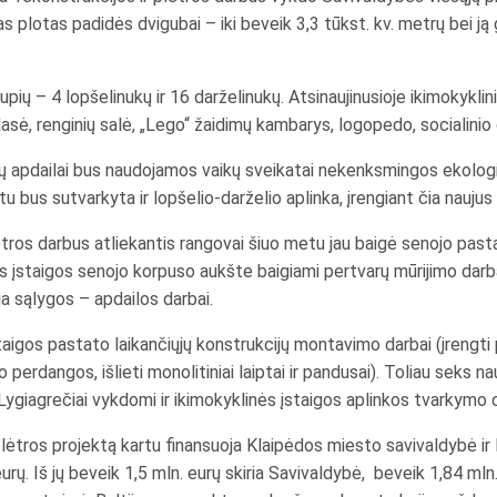
 plotas padidės dvigubai – iki beveik 3,3 tūkst. kv. metrų bei ją 
upių – 4 lopšelinukų ir 16 darželinukų. Atsinaujinusioje ikimokykli
asė, renginių salė, „Lego“ žaidimų kambarys, logopedo, socialinio
pų apdailai bus naudojamos vaikų sveikatai nekenksmingos ekolo
 bus sutvarkyta ir lopšelio-darželio aplinka, įrengiant čia naujus
lėtros darbus atliekantis rangovai šiuo metu jau baigė senojo pas
s įstaigos senojo korpuso aukšte baigiami pertvarų mūrijimo darba
ia sąlygos – apdailos darbai.
staigos pastato laikančiųjų konstrukcijų montavimo darbai (įrengti
erdangos, išlieti monolitiniai laiptai ir pandusai). Toliau seks na
Lygiagrečiai vykdomi ir ikimokyklinės įstaigos aplinkos tvarkymo d
lėtros projektą kartu finansuoja Klaipėdos miesto savivaldybė ir K
ų. Iš jų beveik 1,5 mln. eurų skiria Savivaldybė, beveik 1,84 mln.