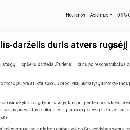
Naujienos
Apie mus
0,6%
s-darželis duris atvers rugsėjį
įstaigų – lopšelis-darželis „Puriena“ – duris po rekonstrukcijos bei
 metu jau yra atlikta apie 50 proc. visų numatytų ikimokyklinės į
sčio ikimokyklinio ugdymo įstaiga, kuri per pastaruosius kelis deš
s naujas priestatas realiai taps ir pirmuoju per visą Lietuvos ne
skas.
a“ rekonstrukcijos ir plėtros darbus vykdo Savivaldybės viešųjų p