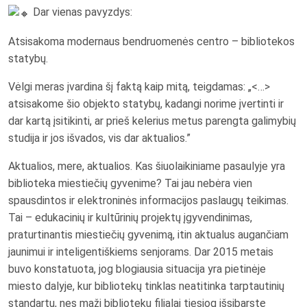
Dar vienas pavyzdys:
Atsisakoma modernaus bendruomenės centro – bibliotekos
statybų.
Vėlgi meras įvardina šį faktą kaip mitą, teigdamas: „<…>
atsisakome šio objekto statybų, kadangi norime įvertinti ir
dar kartą įsitikinti, ar prieš kelerius metus parengta galimybių
studija ir jos išvados, vis dar aktualios.”
Aktualios, mere, aktualios. Kas šiuolaikiniame pasaulyje yra
biblioteka miestiečių gyvenime? Tai jau nebėra vien
spausdintos ir elektroninės informacijos paslaugų teikimas.
Tai – edukacinių ir kultūrinių projektų įgyvendinimas,
praturtinantis miestiečių gyvenimą, itin aktualus augančiam
jaunimui ir inteligentiškiems senjorams. Dar 2015 metais
buvo konstatuota, jog blogiausia situacija yra pietinėje
miesto dalyje, kur bibliotekų tinklas neatitinka tarptautinių
standartų, nes maži bibliotekų filialai tiesiog išsibarstę