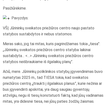
Pasižiūrėkime.
Pavyzdys:
VŠĮ Jūrininkų sveikatos priežiūros centro naujo pastato
statybos sustabdytos ir nebus statomos.
Meras sako, jog tai mitas, kuris pagrindžiamas tokia „tiesa”:
„Jūrininkų sveikatos priežiūros centro statyba laikinai
sustabdyta… <…> Jūrininkų sveikatos priežiūros centro
statybos neišbraukiame iš ilgalaikių planų”.
Ačiū, mere. Jūrininkų poliklinikos statybų įgyvendinimas buvo
numatytas 2025 m., tad TIESA tokia, kad sveikatos
priežiūros centrą „įtraukti į ilgalaikius planus”, kurie nežinia ar
bus įgyvendinti apskritai, yra daug saugiau gyventojų
atžvilgiu, negu iš tiesų konstatuoti faktą, kad jūsų vadinamas
mitas, yra didesnė tiesa, nei jūsų paties žodžių žaismas.