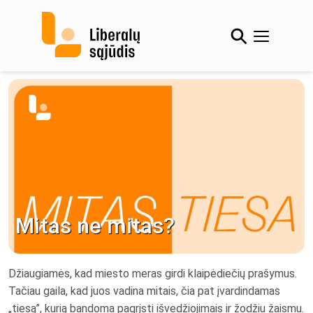
Skip
to
content
Mitas ne mitas?
Džiaugiamės, kad miesto meras girdi klaipėdiečių prašymus.
Tačiau gaila, kad juos vadina mitais, čia pat įvardindamas
„tiesą”, kurią bandoma pagrįsti išvedžiojimais ir žodžiu žaismu.