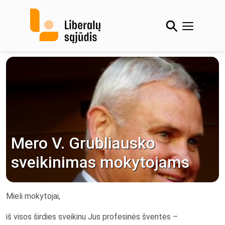
Skip
to
content
Mero V. Grubliausko
sveikinimas mokytojams
Mieli mokytojai,
iš visos širdies sveikinu Jus profesinės šventės –