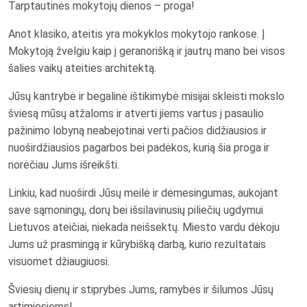
Tarptautinės mokytojų dienos – proga!
Anot klasiko, ateitis yra mokyklos mokytojo rankose. Į
Mokytoją žvelgiu kaip į geranorišką ir jautrų mano bei visos
šalies vaikų ateities architektą.
Jūsų kantrybė ir begalinė ištikimybė misijai skleisti mokslo
šviesą mūsų atžaloms ir atverti jiems vartus į pasaulio
pažinimo lobyną neabejotinai verti pačios didžiausios ir
nuoširdžiausios pagarbos bei padėkos, kurią šia proga ir
norėčiau Jums išreikšti.
Linkiu, kad nuoširdi Jūsų meilė ir dėmesingumas, aukojant
save sąmoningų, dorų bei išsilavinusių piliečių ugdymui
Lietuvos ateičiai, niekada neišsektų. Miesto vardu dėkoju
Jums už prasmingą ir kūrybišką darbą, kurio rezultatais
visuomet džiaugiuosi.
Šviesių dienų ir stiprybės Jums, ramybės ir šilumos Jūsų
artimiesiems!