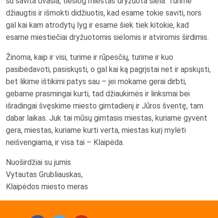
su savita dvasia, tiesiog miestas dryžuota siela. Turime
džiaugtis ir išmokti didžiuotis, kad esame tokie saviti, nors
gal kai kam atrodytų lyg ir esame šiek tiek kitokie, kad
esame miestiečiai dryžuotomis sielomis ir atviromis širdimis.
Žinoma, kaip ir visi, turime ir rūpesčių, turime ir kuo
pasibėdavoti, pasiskųsti, o gal kai ką pagrįstai net ir apskųsti,
bet likime ištikimi patys sau – jei mokame gerai dirbti,
gebame prasmingai kurti, tad džiaukimės ir linksmai bei
išradingai švęskime miesto gimtadienį ir Jūros šventę, tam
dabar laikas. Juk tai mūsų gimtasis miestas, kuriame gyvent
gera, miestas, kuriame kurti verta, miestas kurį mylėti
neišvengiama, ir visa tai – Klaipėda.
Nuoširdžiai su jumis
Vytautas Grubliauskas,
Klaipėdos miesto meras