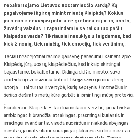
nepakartojamo Lietuvos uostamiesčio vardą? Ką
pagalvojame išgirdę minint miestą Klaipėdą? Kokius
jausmus ir emocijas patiriame gretindami jūros, uosto,
žuvėdrų vaizdus ir tapatindami visa tai su tuo pačiu
Klaipėdos vardu? Tikriausiai nesuklysiu teigdamas, kad
kiek žmonių, tiek minčių, tiek emocijų, tiek vertinimų.
Tačiau neabejotinai rasime gausybę panašumų, kalbant apie
Klaipėdą, jūrą, uostą, klaipėdiečius, kad ir kaip skirtingai
bejaustume, bekalbėtume. Didinga didžio miesto, savo
gimtadienį švenčiančio būtent tikrąją savo gimimo dieną
istorija – tai turtas ir vertybė, kurią septynis šimtmečius ir
šešias dešimtis metų kūrė garbūs ir išmintingi mūsų protėviai.
Šiandieninė Klaipėda – tai dinamiškas ir veržlus, jaunatviškai
ambicingas ir brandžiai atsakingas, prasmingai kuriantis ir
išradingai švenčiantis, visada nuoširdus ir niekada abejingas
miestas, jaunatviškai ir energingai plakančia širdimi, miestas