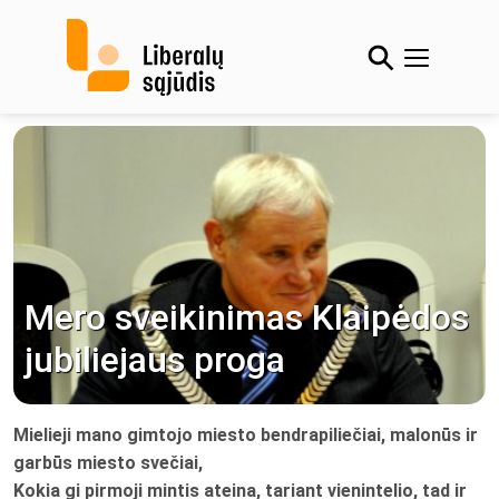
Skip
to
content
Mero sveikinimas Klaipėdos
jubiliejaus proga
Mielieji mano gimtojo miesto bendrapiliečiai, malonūs ir
garbūs miesto svečiai,
Kokia gi pirmoji mintis ateina, tariant vienintelio, tad ir