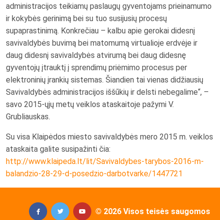
administracijos teikiamų paslaugų gyventojams prieinamumo
ir kokybės gerinimą bei su tuo susijusių procesų
supaprastinimą. Konkrečiau – kalbu apie gerokai didesnį
savivaldybės buvimą bei matomumą virtualioje erdvėje ir
daug didesnį savivaldybės atvirumą bei daug didesnę
gyventojų įtrauktį į sprendimų priėmimo procesus per
elektroninių įrankių sistemas. Šiandien tai vienas didžiausių
Savivaldybės administracijos iššūkių ir delsti nebegalime“, –
savo 2015-ųjų metų veiklos ataskaitoje pažymi V.
Grubliauskas.
Su visa Klaipėdos miesto savivaldybės mero 2015 m. veiklos
ataskaita galite susipažinti čia:
http://www.klaipeda.lt/lit/Savivaldybes-tarybos-2016-m-
balandzio-28-29-d-posedzio-darbotvarke/1447721
© 2026 Visos teisės saugomos