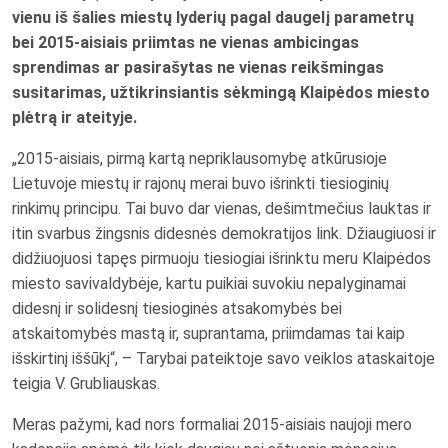
vienu iš šalies miestų lyderių pagal daugelį parametrų
bei 2015-aisiais priimtas ne vienas ambicingas
sprendimas ar pasirašytas ne vienas reikšmingas
susitarimas, užtikrinsiantis sėkmingą Klaipėdos miesto
plėtrą ir ateityje.
„2015-aisiais, pirmą kartą nepriklausomybę atkūrusioje
Lietuvoje miestų ir rajonų merai buvo išrinkti tiesioginių
rinkimų principu. Tai buvo dar vienas, dešimtmečius lauktas ir
itin svarbus žingsnis didesnės demokratijos link. Džiaugiuosi ir
didžiuojuosi tapęs pirmuoju tiesiogiai išrinktu meru Klaipėdos
miesto savivaldybėje, kartu puikiai suvokiu nepalyginamai
didesnį ir solidesnį tiesioginės atsakomybės bei
atskaitomybės mastą ir, suprantama, priimdamas tai kaip
išskirtinį iššūkį“, – Tarybai pateiktoje savo veiklos ataskaitoje
teigia V. Grubliauskas.
Meras pažymi, kad nors formaliai 2015-aisiais naujoji mero