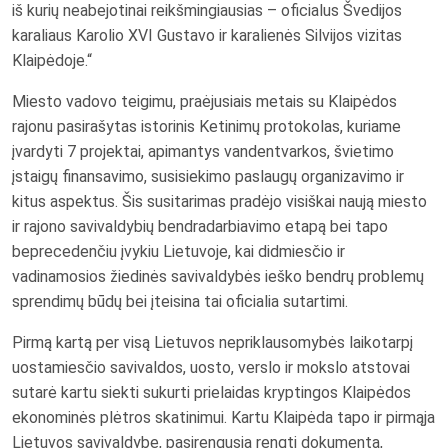
iš kurių neabejotinai reikšmingiausias – oficialus Švedijos
karaliaus Karolio XVI Gustavo ir karalienės Silvijos vizitas
Klaipėdoje.“
Miesto vadovo teigimu, praėjusiais metais su Klaipėdos
rajonu pasirašytas istorinis Ketinimų protokolas, kuriame
įvardyti 7 projektai, apimantys vandentvarkos, švietimo
įstaigų finansavimo, susisiekimo paslaugų organizavimo ir
kitus aspektus. Šis susitarimas pradėjo visiškai naują miesto
ir rajono savivaldybių bendradarbiavimo etapą bei tapo
beprecedenčiu įvykiu Lietuvoje, kai didmiesčio ir
vadinamosios žiedinės savivaldybės ieško bendrų problemų
sprendimų būdų bei įteisina tai oficialia sutartimi.
Pirmą kartą per visą Lietuvos nepriklausomybės laikotarpį
uostamiesčio savivaldos, uosto, verslo ir mokslo atstovai
sutarė kartu siekti sukurti prielaidas kryptingos Klaipėdos
ekonominės plėtros skatinimui. Kartu Klaipėda tapo ir pirmąja
Lietuvos savivaldybe, pasirengusia rengti dokumentą,