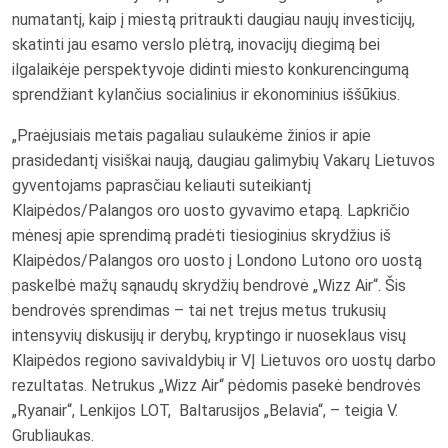
numatantį, kaip į miestą pritraukti daugiau naujų investicijų,
skatinti jau esamo verslo plėtrą, inovacijų diegimą bei
ilgalaikėje perspektyvoje didinti miesto konkurencingumą
sprendžiant kylančius socialinius ir ekonominius iššūkius.
„Praėjusiais metais pagaliau sulaukėme žinios ir apie
prasidedantį visiškai naują, daugiau galimybių Vakarų Lietuvos
gyventojams paprasčiau keliauti suteikiantį
Klaipėdos/Palangos oro uosto gyvavimo etapą. Lapkričio
mėnesį apie sprendimą pradėti tiesioginius skrydžius iš
Klaipėdos/Palangos oro uosto į Londono Lutono oro uostą
paskelbė mažų sąnaudų skrydžių bendrovė „Wizz Air“. Šis
bendrovės sprendimas – tai net trejus metus trukusių
intensyvių diskusijų ir derybų, kryptingo ir nuoseklaus visų
Klaipėdos regiono savivaldybių ir VĮ Lietuvos oro uostų darbo
rezultatas. Netrukus „Wizz Air“ pėdomis pasekė bendrovės
„Ryanair“, Lenkijos LOT, Baltarusijos „Belavia“, – teigia V.
Grubliaukas.