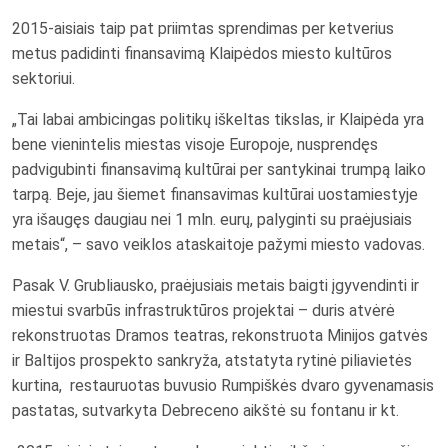
2015-aisiais taip pat priimtas sprendimas per ketverius
metus padidinti finansavimą Klaipėdos miesto kultūros
sektoriui.
„Tai labai ambicingas politikų iškeltas tikslas, ir Klaipėda yra
bene vienintelis miestas visoje Europoje, nusprendęs
padvigubinti finansavimą kultūrai per santykinai trumpą laiko
tarpą. Beje, jau šiemet finansavimas kultūrai uostamiestyje
yra išaugęs daugiau nei 1 mln. eurų, palyginti su praėjusiais
metais“, – savo veiklos ataskaitoje pažymi miesto vadovas.
Pasak V. Grubliausko, praėjusiais metais baigti įgyvendinti ir
miestui svarbūs infrastruktūros projektai – duris atvėrė
rekonstruotas Dramos teatras, rekonstruota Minijos gatvės
ir Baltijos prospekto sankryža, atstatyta rytinė piliavietės
kurtina, restauruotas buvusio Rumpiškės dvaro gyvenamasis
pastatas, sutvarkyta Debreceno aikštė su fontanu ir kt.