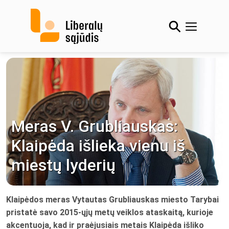
Skip
to
content
Meras V. Grubliauskas:
Klaipėda išlieka vienu iš
miestų lyderių
Klaipėdos meras Vytautas Grubliauskas miesto Tarybai
pristatė savo 2015-ųjų metų veiklos ataskaitą, kurioje
akcentuoja, kad ir praėjusiais metais Klaipėda išliko