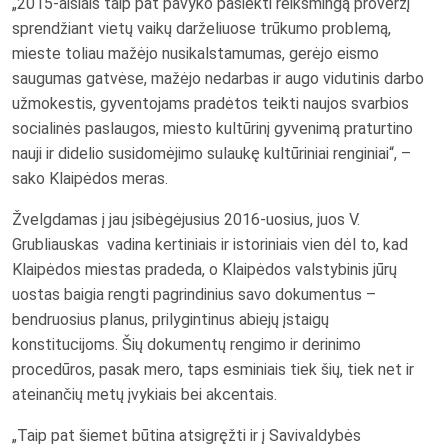
„2015-aisiais taip pat pavyko pasiekti reikšmingą proveržį
sprendžiant vietų vaikų darželiuose trūkumo problemą,
mieste toliau mažėjo nusikalstamumas, gerėjo eismo
saugumas gatvėse, mažėjo nedarbas ir augo vidutinis darbo
užmokestis, gyventojams pradėtos teikti naujos svarbios
socialinės paslaugos, miesto kultūrinį gyvenimą praturtino
nauji ir didelio susidomėjimo sulaukę kultūriniai renginiai“, –
sako Klaipėdos meras.
Žvelgdamas į jau įsibėgėjusius 2016-uosius, juos V.
Grubliauskas vadina kertiniais ir istoriniais vien dėl to, kad
Klaipėdos miestas pradeda, o Klaipėdos valstybinis jūrų
uostas baigia rengti pagrindinius savo dokumentus –
bendruosius planus, prilygintinus abiejų įstaigų
konstitucijoms. Šių dokumentų rengimo ir derinimo
procedūros, pasak mero, taps esminiais tiek šių, tiek net ir
ateinančių metų įvykiais bei akcentais.
„Taip pat šiemet būtina atsigręžti ir į Savivaldybės