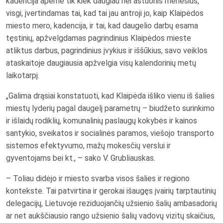
kadencija apėmė tik kiek daugiau nei aštuonis mėnesius,
visgi, įvertindamas tai, kad tai jau antroji jo, kaip Klaipėdos
miesto mero, kadencija, ir tai, kad daugelio darbų esama
tęstinių, apžvelgdamas pagrindinius Klaipėdos mieste
atliktus darbus, pagrindinius įvykius ir iššūkius, savo veiklos
ataskaitoje daugiausia apžvelgia visų kalendorinių metų
laikotarpį.
„Galima drąsiai konstatuoti, kad Klaipėda išliko vienu iš šalies
miestų lyderių pagal daugelį parametrų – biudžeto surinkimo
ir išlaidų rodiklių, komunalinių paslaugų kokybės ir kainos
santykio, sveikatos ir socialinės paramos, viešojo transporto
sistemos efektyvumo, mažų mokesčių verslui ir
gyventojams bei kt., – sako V. Grubliauskas.
– Toliau didėjo ir miesto svarba visos šalies ir regiono
kontekste. Tai patvirtina ir gerokai išaugęs įvairių tarptautinių
delegacijų, Lietuvoje reziduojančių užsienio šalių ambasadorių
ar net aukščiausio rango užsienio šalių vadovų vizitų skaičius,