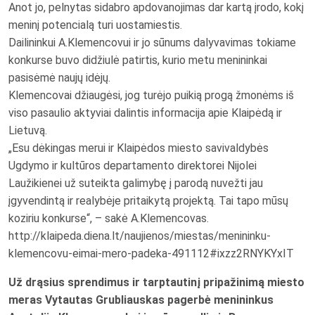
Anot jo, pelnytas sidabro apdovanojimas dar kartą įrodo, kokį
meninį potencialą turi uostamiestis.
Dailininkui A.Klemencovui ir jo sūnums dalyvavimas tokiame
konkurse buvo didžiulė patirtis, kurio metu menininkai
pasisėmė naujų idėjų.
Klemencovai džiaugėsi, jog turėjo puikią progą žmonėms iš
viso pasaulio aktyviai dalintis informacija apie Klaipėdą ir
Lietuvą.
„Esu dėkingas merui ir Klaipėdos miesto savivaldybės
Ugdymo ir kultūros departamento direktorei Nijolei
Laužikienei už suteikta galimybę į parodą nuvežti jau
įgyvendintą ir realybėje pritaikytą projektą. Tai tapo mūsų
koziriu konkurse“, – sakė A.Klemencovas.
http://klaipeda.diena.lt/naujienos/miestas/menininku-
klemencovu-eimai-mero-padeka-491112#ixzz2RNYKYxIT
Už drąsius sprendimus ir tarptautinį pripažinimą miesto
meras Vytautas Grubliauskas pagerbė menininkus