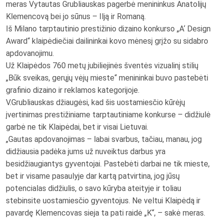
meras Vytautas Grubliauskas pagerbė menininkus Anatolijų
Klemencovą bei jo sūnus – Ilją ir Romaną.
Iš Milano tarptautinio prestižinio dizaino konkurso „A‘ Design
Award“ klaipėdiečiai dailininkai kovo mėnesį grįžo su sidabro
apdovanojimu.
Už Klaipėdos 760 metų jubiliejinės šventės vizualinį stilių
„Būk sveikas, gerųjų vėjų mieste“ menininkai buvo pastebėti
grafinio dizaino ir reklamos kategorijoje.
V.Grubliauskas džiaugėsi, kad šis uostamiesčio kūrėjų
įvertinimas prestižiniame tarptautiniame konkurse – didžiulė
garbė ne tik Klaipėdai, bet ir visai Lietuvai.
„Gautas apdovanojimas – labai svarbus, tačiau, manau, jog
didžiausia padėka jums už nuveiktus darbus yra
besidžiaugiantys gyventojai. Pastebėti darbai ne tik mieste,
bet ir visame pasaulyje dar kartą patvirtina, jog jūsų
potencialas didžiulis, o savo kūryba ateityje ir toliau
stebinsite uostamiesčio gyventojus. Ne veltui Klaipėdą ir
pavardę Klemencovas sieja ta pati raidė „K“, – sakė meras.