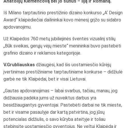
Anatolijų Klemencovą bei jo sūnus – Ilją ir Romaną.
Iš Milano tarptautinio prestižinio dizaino konkurso „A‘ Design
Award“ klaipėdiečiai dailininkai kovo mėnesį grįžo su sidabro
apdovanojimu.
Už Klaipėdos 760 metų jubiliejinės šventės vizualinį stilių
„Būk sveikas, gerųjų vėjų mieste“ menininkai buvo pastebėti
grafinio dizaino ir reklamos kategorijoje.
V.Grubliauskas
džiaugėsi, kad šis uostamiesčio kūrėjų
įvertinimas prestižiniame tarptautiniame konkurse – didžiulė
garbė ne tik Klaipėdai, bet ir visai Lietuvai.
„Gautas apdovanojimas – labai svarbus, tačiau, manau, jog
didžiausia padėka jums už nuveiktus darbus yra
besidžiaugiantys gyventojai. Pastebėti darbai ne tik mieste,
bet ir visame pasaulyje dar kartą patvirtina, jog jūsų
potencialas didžiulis, o savo kūryba ateityje ir toliau
stebinsite uostamiesčio gyventojus. Ne veltui Klaipėdą ir