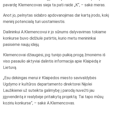
pavardę Klemencovas sieja ta pati raidė „K“, – sakė meras.
Anot jo, pelnytas sidabro apdovanojimas dar kartą įrodo, kokį
meninį potencialą turi uostamiestis.
Dailininkui A.Klemencovui ir jo sūnums dalyvavimas tokiame
konkurse buvo didžiulė patirtis, kurio metu menininkai
pasisėmė naujų idėjų.
Klemencovai džiaugėsi, jog turėjo puikią progą žmonėms iš
viso pasaulio aktyviai dalintis informacija apie Klaipėdą ir
Lietuvą.
„Esu dėkingas merui ir Klaipėdos miesto savivaldybės
Ugdymo ir kultūros departamento direktorei Nijolei
Laužikienei už suteikta galimybę į parodą nuvežti jau
įgyvendintą ir realybėje pritaikytą projektą. Tai tapo mūsų
koziriu konkurse“, – sakė A.Klemencovas.