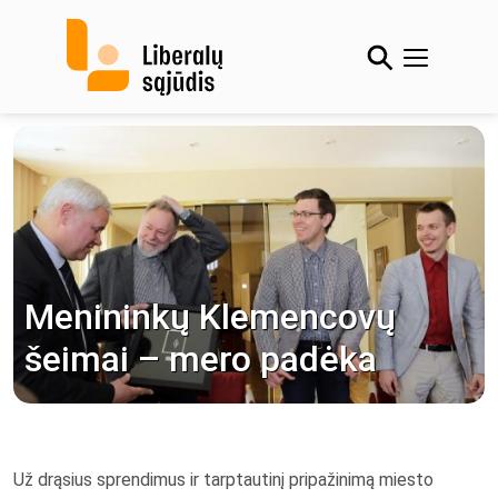
Skip
to
content
Menininkų Klemencovų
šeimai – mero padėka
Už drąsius sprendimus ir tarptautinį pripažinimą miesto