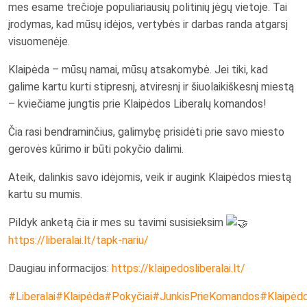
mes esame trečioje populiariausių politinių jėgų vietoje. Tai
įrodymas, kad mūsų idėjos, vertybės ir darbas randa atgarsį
visuomenėje.
Klaipėda – mūsų namai, mūsų atsakomybė. Jei tiki, kad
galime kartu kurti stipresnį, atviresnį ir šiuolaikiškesnį miestą
– kviečiame jungtis prie Klaipėdos Liberalų komandos!
Čia rasi bendraminčius, galimybę prisidėti prie savo miesto
gerovės kūrimo ir būti pokyčio dalimi.
Ateik, dalinkis savo idėjomis, veik ir augink Klaipėdos miestą
kartu su mumis.
Pildyk anketą čia ir mes su tavimi susisieksim
https://liberalai.lt/tapk-nariu/
Daugiau informacijos:
https://klaipedosliberalai.lt/
#Liberalai
#Klaipėda
#Pokyčiai
#JunkisPrieKomandos
#Klaipėdo