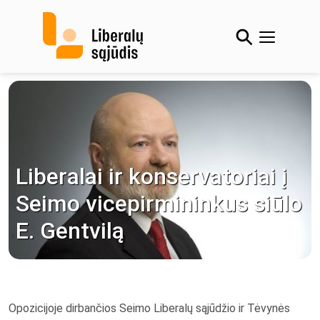
Skip
to
content
Liberalai ir konservatoriai į
Seimo vicepirmininkus siūlo
E. Gentvilą
Opozicijoje dirbančios Seimo Liberalų sąjūdžio ir Tėvynės