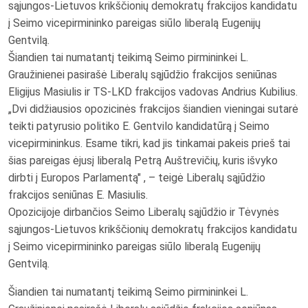
sąjungos-Lietuvos krikščionių demokratų frakcijos kandidatu
į Seimo vicepirmininko pareigas siūlo liberalą Eugenijų
Gentvilą.
Šiandien tai numatantį teikimą Seimo pirmininkei L.
Graužinienei pasirašė Liberalų sąjūdžio frakcijos seniūnas
Eligijus Masiulis ir TS-LKD frakcijos vadovas Andrius Kubilius.
„Dvi didžiausios opozicinės frakcijos šiandien vieningai sutarė
teikti patyrusio politiko E. Gentvilo kandidatūrą į Seimo
vicepirmininkus. Esame tikri, kad jis tinkamai pakeis prieš tai
šias pareigas ėjusį liberalą Petrą Auštrevičių, kuris išvyko
dirbti į Europos Parlamentą" , – teigė Liberalų sąjūdžio
frakcijos seniūnas E. Masiulis.
Opozicijoje dirbančios Seimo Liberalų sąjūdžio ir Tėvynės
sąjungos-Lietuvos krikščionių demokratų frakcijos kandidatu
į Seimo vicepirmininko pareigas siūlo liberalą Eugenijų
Gentvilą.
Šiandien tai numatantį teikimą Seimo pirmininkei L.