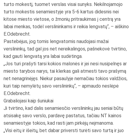
turto mokestį, tuomet verslas visai sunyks. Nekilnojamojo
turto mokestis senamiestyje yra 5-6 kartus didesnis nei
kitose miesto vietose, o žmonių pritraukimas į centrą yra
labai menkas, todėl verslininkams ir reikia lengvatų“, – aiškino
E.Odebrecht.
Pastebėjus, jog tomis lengvatomis naudojasi mažai
verslininkų, tad gal jos net nereikalingos, pašnekovė tvirtino,
kad gauti lengvatą yra labai sudėtinga.
„Jos turi prašyti tarsi kokios malonės ir jei nesi nusipelnęs ar
miesto tarybos narys, tai klerkas gali atmesti tavo prašymą
net nenagrinėjęs. Niekur pasaulyje nemačiau tokios valdžios,
kuri taip nemylėtų savo verslininkų“, – apmaudo neslėpė
E.Odebrecht.
Grabaliojasi kaip šuniukai
Ji tvirtino, kad dalis senamiesčio verslininkų jau seniai būtų
atsisakę savo verslo, pardavę pastatus, tačiau NT kainos
senamiestyje tokios, kad rasti jam pirkėjų neįmanoma.
„Visi eitų ir išeitų, bet dabar priversti turėti savo turtą ir juo