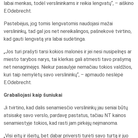
labai menkas, todėl verslininkams ir reikia lengvatų“, – aiškino
E.Odebrecht.
Pastebėjus, jog tomis lengvatomis naudojasi mažai
verslininkų, tad gal jos net nereikalingos, pašnekovė tvirtino,
kad gauti lengvatą yra labai sudėtinga.
„Jos turi prašyti tarsi kokios malonės ir jei nesi nusipelnęs ar
miesto tarybos narys, tai klerkas gali atmesti tavo prašymą
net nenagrinėjęs. Niekur pasaulyje nemačiau tokios valdžios,
kuri taip nemylėtų savo verslininkų“, – apmaudo neslėpė
E.Odebrecht.
Grabaliojasi kaip šuniukai
Ji tvirtino, kad dalis senamiesčio verslininkų jau seniai būtų
atsisakę savo verslo, pardavę pastatus, tačiau NT kainos
senamiestyje tokios, kad rasti jam pirkėjų neįmanoma.
„Visi eitų ir išeitų, bet dabar priversti turėti savo turtą ir juo