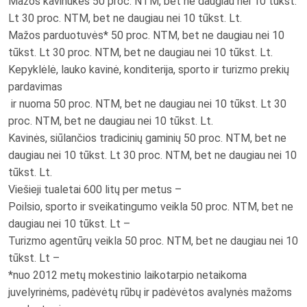
Mažos kavinukės
50 proc. NTM, bet ne daugiau nei 10 tūkst.
Lt
30 proc. NTM, bet ne daugiau nei 10 tūkst. Lt.
Mažos parduotuvės*
50 proc. NTM, bet ne daugiau nei 10
tūkst. Lt
30 proc. NTM, bet ne daugiau nei 10 tūkst. Lt.
Kepyklėlė, lauko kavinė, konditerija, sporto ir turizmo prekių
pardavimas
ir nuoma
50 proc. NTM, bet ne daugiau nei 10 tūkst. Lt
30
proc. NTM, bet ne daugiau nei 10 tūkst. Lt.
Kavinės, siūlančios tradicinių gaminių
50 proc. NTM, bet ne
daugiau nei 10 tūkst. Lt
30 proc. NTM, bet ne daugiau nei 10
tūkst. Lt.
Viešieji tualetai
600 litų per metus
–
Poilsio, sporto ir sveikatingumo veikla
50 proc. NTM, bet ne
daugiau nei 10 tūkst. Lt
–
Turizmo agentūrų veikla
50 proc. NTM, bet ne daugiau nei 10
tūkst. Lt
–
*nuo 2012 metų mokestinio laikotarpio netaikoma
juvelyrinėms, padėvėtų rūbų ir padėvėtos avalynės mažoms