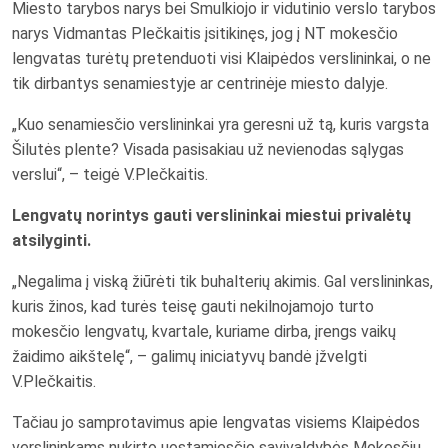
Miesto tarybos narys bei Smulkiojo ir vidutinio verslo tarybos
narys Vidmantas Plečkaitis įsitikinęs, jog į NT mokesčio
lengvatas turėtų pretenduoti visi Klaipėdos verslininkai, o ne
tik dirbantys senamiestyje ar centrinėje miesto dalyje.
„Kuo senamiesčio verslininkai yra geresni už tą, kuris vargsta
Šilutės plente? Visada pasisakiau už nevienodas sąlygas
verslui“, – teigė V.Plečkaitis.
Lengvatų norintys gauti verslininkai miestui privalėtų
atsilyginti.
„Negalima į viską žiūrėti tik buhalterių akimis. Gal verslininkas,
kuris žinos, kad turės teisę gauti nekilnojamojo turto
mokesčio lengvatų, kvartale, kuriame dirba, įrengs vaikų
žaidimo aikštelę“, – galimų iniciatyvų bandė įžvelgti
V.Plečkaitis.
Tačiau jo samprotavimus apie lengvatas visiems Klaipėdos
verslininkams nukirto uostamiesčio savivaldybės Mokesčių