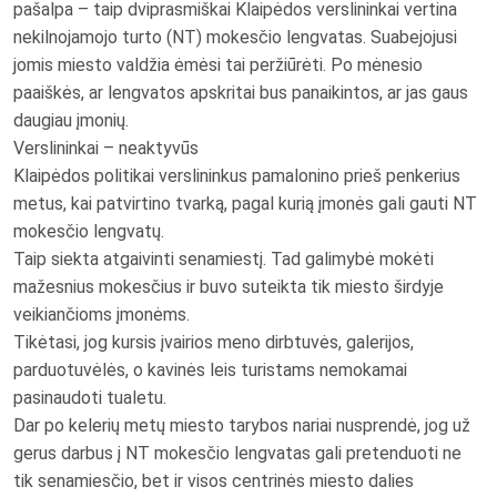
pašalpa – taip dviprasmiškai Klaipėdos verslininkai vertina
nekilnojamojo turto (NT) mokesčio lengvatas. Suabejojusi
jomis miesto valdžia ėmėsi tai peržiūrėti. Po mėnesio
paaiškės, ar lengvatos apskritai bus panaikintos, ar jas gaus
daugiau įmonių.
Verslininkai – neaktyvūs
Klaipėdos politikai verslininkus pamalonino prieš penkerius
metus, kai patvirtino tvarką, pagal kurią įmonės gali gauti NT
mokesčio lengvatų.
Taip siekta atgaivinti senamiestį. Tad galimybė mokėti
mažesnius mokesčius ir buvo suteikta tik miesto širdyje
veikiančioms įmonėms.
Tikėtasi, jog kursis įvairios meno dirbtuvės, galerijos,
parduotuvėlės, o kavinės leis turistams nemokamai
pasinaudoti tualetu.
Dar po kelerių metų miesto tarybos nariai nusprendė, jog už
gerus darbus į NT mokesčio lengvatas gali pretenduoti ne
tik senamiesčio, bet ir visos centrinės miesto dalies