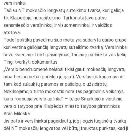
verslininkai.
Tačiau NT mokesčio lengvatų suteikimo tvarka, kuri galioja
tik Klaipėdoje, nepasiteisino. Tai konstatavo patys
senamiesčio verslininkai, ir visuomenininkai, ir valdžios
atstovai.
Todėl politikų pavedimu šiuo metu yra sudaryta darbo grupė,
kuri vertina galiojančią lengvatų suteikimo tvarką. Verslininkai
buvo kviečiami teikti pasiūlymus, tačiau jų sulaukta vos kelių.
Tingi tvarkyti dokumentus
„Verslo bendruomenė nelabai tikisi gauti mokesčių lengvatų
arba tiesiog neturi poreikio jų gauti. Verslas juk kuriamas ne
tam, kad sulauktų paramos ar pašalpų, o užsidirbtų.
Nekilnojamojo turto mokestis nėra tas pagrindinis veiksnys,
kuris formuoja verslo aplinką“, – teigė Smulkiojo ir vidutinio
verslo tarybos prie Klaipėdos miesto tarybos pirmininkas
Aras Mileška.
Jis pats ir verslininkai pageidautų, jog į egzistuojančią tvarką
dėl NT mokesčių lengvatos vėl būtų įtrauktas punktas, kad ji