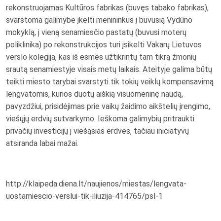
rekonstruojamas Kultūros fabrikas (buvęs tabako fabrikas),
svarstoma galimybė įkelti menininkus į buvusią Vydūno
mokyklą, į vieną senamiesčio pastatų (buvusi moterų
poliklinika) po rekonstrukcijos turi įsikelti Vakarų Lietuvos
verslo kolegija, kas iš esmės užtikrintų tam tikrą žmonių
srautą senamiestyje visais metų laikais. Ateityje galima būtų
teikti miesto tarybai svarstyti tik tokių veiklų kompensavimą
lengvatomis, kurios duotų aiškią visuomeninę naudą,
pavyzdžiui, prisidėjimas prie vaikų žaidimo aikštelių įrengimo,
viešųjų erdvių sutvarkymo. Ieškoma galimybių pritraukti
privačių investicijų į viešąsias erdves, tačiau iniciatyvų
atsiranda labai mažai.
http://klaipeda.diena.lt/naujienos/miestas/lengvata-
uostamiescio-verslui-tik-iliuzija-414765/psl-1