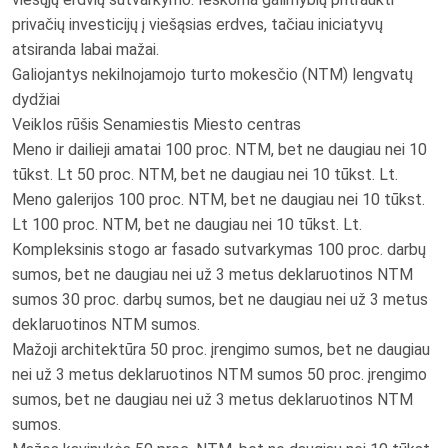
privačių investicijų į viešąsias erdves, tačiau iniciatyvų
atsiranda labai mažai.
Galiojantys nekilnojamojo turto mokesčio (NTM) lengvatų
dydžiai
Veiklos rūšis
Senamiestis
Miesto centras
Meno ir dailieji amatai
100 proc. NTM, bet ne daugiau nei 10
tūkst. Lt
50 proc. NTM, bet ne daugiau nei 10 tūkst. Lt.
Meno galerijos
100 proc. NTM, bet ne daugiau nei 10 tūkst.
Lt
100 proc. NTM, bet ne daugiau nei 10 tūkst. Lt.
Kompleksinis stogo ar fasado sutvarkymas
100 proc. darbų
sumos, bet ne daugiau nei už 3 metus deklaruotinos NTM
sumos
30 proc. darbų sumos, bet ne daugiau nei už 3 metus
deklaruotinos NTM sumos.
Mažoji architektūra
50 proc. įrengimo sumos, bet ne daugiau
nei už 3 metus deklaruotinos NTM sumos
50 proc. įrengimo
sumos, bet ne daugiau nei už 3 metus deklaruotinos NTM
sumos.