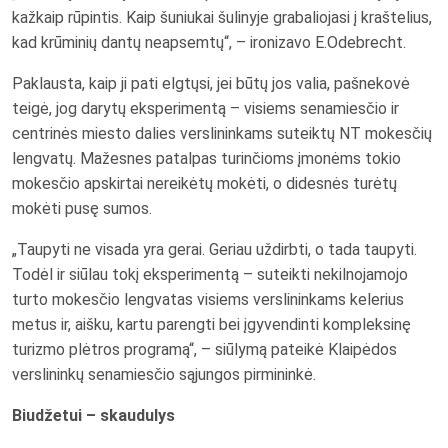
kažkaip rūpintis. Kaip šuniukai šulinyje grabaliojasi į kraštelius,
kad krūminių dantų neapsemtų“, – ironizavo E.Odebrecht.
Paklausta, kaip ji pati elgtųsi, jei būtų jos valia, pašnekovė
teigė, jog darytų eksperimentą – visiems senamiesčio ir
centrinės miesto dalies verslininkams suteiktų NT mokesčių
lengvatų. Mažesnes patalpas turinčioms įmonėms tokio
mokesčio apskirtai nereikėtų mokėti, o didesnės turėtų
mokėti pusę sumos.
„Taupyti ne visada yra gerai. Geriau uždirbti, o tada taupyti.
Todėl ir siūlau tokį eksperimentą – suteikti nekilnojamojo
turto mokesčio lengvatas visiems verslininkams kelerius
metus ir, aišku, kartu parengti bei įgyvendinti kompleksinę
turizmo plėtros programą“, – siūlymą pateikė Klaipėdos
verslininkų senamiesčio sąjungos pirmininkė.
Biudžetui – skaudulys