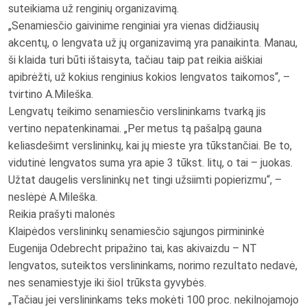
suteikiama už renginių organizavimą.
„Senamiesčio gaivinime renginiai yra vienas didžiausių
akcentų, o lengvata už jų organizavimą yra panaikinta. Manau,
ši klaida turi būti ištaisyta, tačiau taip pat reikia aiškiai
apibrėžti, už kokius renginius kokios lengvatos taikomos“, –
tvirtino A.Mileška.
Lengvatų teikimo senamiesčio verslininkams tvarką jis
vertino nepatenkinamai. „Per metus tą pašalpą gauna
keliasdešimt verslininkų, kai jų mieste yra tūkstančiai. Be to,
vidutinė lengvatos suma yra apie 3 tūkst. litų, o tai – juokas.
Užtat daugelis verslininkų net tingi užsiimti popierizmu“, –
neslėpė A.Mileška.
Reikia prašyti malonės
Klaipėdos verslininkų senamiesčio sąjungos pirmininkė
Eugenija Odebrecht pripažino tai, kas akivaizdu – NT
lengvatos, suteiktos verslininkams, norimo rezultato nedavė,
nes senamiestyje iki šiol trūksta gyvybės.
„Tačiau jei verslininkams teks mokėti 100 proc. nekilnojamojo