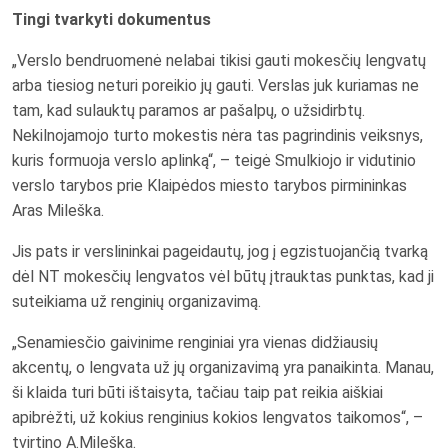
Tingi tvarkyti dokumentus
„Verslo bendruomenė nelabai tikisi gauti mokesčių lengvatų
arba tiesiog neturi poreikio jų gauti. Verslas juk kuriamas ne
tam, kad sulauktų paramos ar pašalpų, o užsidirbtų.
Nekilnojamojo turto mokestis nėra tas pagrindinis veiksnys,
kuris formuoja verslo aplinką“, – teigė Smulkiojo ir vidutinio
verslo tarybos prie Klaipėdos miesto tarybos pirmininkas
Aras Mileška.
Jis pats ir verslininkai pageidautų, jog į egzistuojančią tvarką
dėl NT mokesčių lengvatos vėl būtų įtrauktas punktas, kad ji
suteikiama už renginių organizavimą.
„Senamiesčio gaivinime renginiai yra vienas didžiausių
akcentų, o lengvata už jų organizavimą yra panaikinta. Manau,
ši klaida turi būti ištaisyta, tačiau taip pat reikia aiškiai
apibrėžti, už kokius renginius kokios lengvatos taikomos“, –
tvirtino A.Mileška.