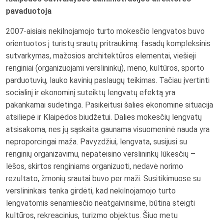
pavaduotoja
2007-aisiais nekilnojamojo turto mokesčio lengvatos buvo
orientuotos į turistų srautų pritraukimą: fasadų kompleksinis
sutvarkymas, mažosios architektūros elementai, viešieji
renginiai (organizuojami verslininkų), meno, kultūros, sporto
parduotuvių, lauko kavinių paslaugų teikimas. Tačiau įvertinti
socialinį ir ekonominį suteiktų lengvatų efektą yra
pakankamai sudėtinga. Pasikeitusi šalies ekonominė situacija
atsiliepė ir Klaipėdos biudžetui. Dalies mokesčių lengvatų
atsisakoma, nes jų sąskaita gaunama visuomeninė nauda yra
neproporcingai maža. Pavyzdžiui, lengvata, susijusi su
renginių organizavimu, nepateisino verslininkų lūkesčių –
lėšos, skirtos renginiams organizuoti, nedavė norimo
rezultato, žmonių srautai buvo per maži. Susitikimuose su
verslininkais tenka girdėti, kad nekilnojamojo turto
lengvatomis senamiesčio neatgaivinsime, būtina steigti
kultūros, rekreacinius, turizmo objektus. Šiuo metu