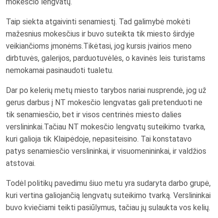
mokesčio lengvatų.
Taip siekta atgaivinti senamiestį. Tad galimybė mokėti
mažesnius mokesčius ir buvo suteikta tik miesto širdyje
veikiančioms įmonėms.Tikėtasi, jog kursis įvairios meno
dirbtuvės, galerijos, parduotuvėlės, o kavinės leis turistams
nemokamai pasinaudoti tualetu.
Dar po kelerių metų miesto tarybos nariai nusprendė, jog už
gerus darbus į NT mokesčio lengvatas gali pretenduoti ne
tik senamiesčio, bet ir visos centrinės miesto dalies
verslininkai.Tačiau NT mokesčio lengvatų suteikimo tvarka,
kuri galioja tik Klaipėdoje, nepasiteisino. Tai konstatavo
patys senamiesčio verslininkai, ir visuomenininkai, ir valdžios
atstovai.
Todėl politikų pavedimu šiuo metu yra sudaryta darbo grupė,
kuri vertina galiojančią lengvatų suteikimo tvarką. Verslininkai
buvo kviečiami teikti pasiūlymus, tačiau jų sulaukta vos kelių.