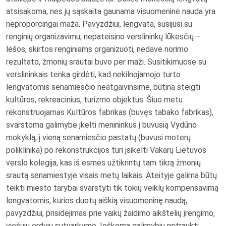
atsisakoma, nes jų sąskaita gaunama visuomeninė nauda yra
neproporcingai maža. Pavyzdžiui, lengvata, susijusi su
renginių organizavimu, nepateisino verslininkų lūkesčių –
lėšos, skirtos renginiams organizuoti, nedavė norimo
rezultato, žmonių srautai buvo per maži. Susitikimuose su
verslininkais tenka girdėti, kad nekilnojamojo turto
lengvatomis senamiesčio neatgaivinsime, būtina steigti
kultūros, rekreacinius, turizmo objektus. Šiuo metu
rekonstruojamas Kultūros fabrikas (buvęs tabako fabrikas),
svarstoma galimybė įkelti menininkus į buvusią Vydūno
mokyklą, į vieną senamiesčio pastatų (buvusi moterų
poliklinika) po rekonstrukcijos turi įsikelti Vakarų Lietuvos
verslo kolegija, kas iš esmės užtikrintų tam tikrą žmonių
srautą senamiestyje visais metų laikais. Ateityje galima būtų
teikti miesto tarybai svarstyti tik tokių veiklų kompensavimą
lengvatomis, kurios duotų aiškią visuomeninę naudą,
pavyzdžiui, prisidėjimas prie vaikų žaidimo aikštelių įrengimo,
viešųjų erdvių sutvarkymo. Ieškoma galimybių pritraukti