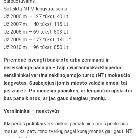
parduotuvėms.
Suteiktų NTM lengvatų suma
Už 2006 m. – 127 tūkst. 40 Lt
Už 2007 m. – 40 tūkst. 115 Lt
Už 2008 m. – 69 tūkst. 803 Lt
Už 2009 m. – 177 tūkst. 141 Lt
Už 2010 m. – 96 tūkst. 850 Lt
Priemonė išvengti bankroto arba žeminanti ir
nereikalinga pašalpa – taip dviprasmiškai Klaipėdos
verslininkai vertina nekilnojamojo turto (NT) mokesčio
lengvatas. Suabejojusi jomis miesto valdžia ėmėsi tai
peržiūrėti. Po mėnesio paaiškės, ar lengvatos apskritai
bus panaikintos, ar jas gaus daugiau įmonių.
Verslininkai – neaktyvūs
Klaipėdos politikai verslininkus pamalonino prieš penkerius
metus, kai patvirtino tvarką, pagal kurią įmonės gali gauti NT