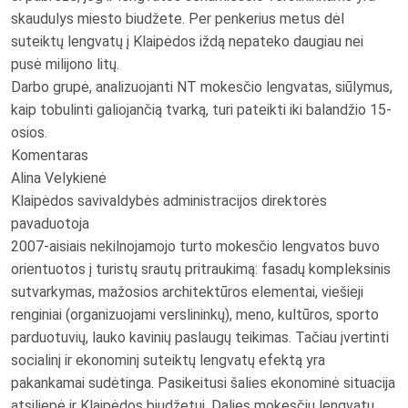
skaudulys miesto biudžete. Per penkerius metus dėl
suteiktų lengvatų į Klaipėdos iždą nepateko daugiau nei
pusė milijono litų.
Darbo grupė, analizuojanti NT mokesčio lengvatas, siūlymus,
kaip tobulinti galiojančią tvarką, turi pateikti iki balandžio 15-
osios.
Komentaras
Alina Velykienė
Klaipėdos savivaldybės administracijos direktorės
pavaduotoja
2007-aisiais nekilnojamojo turto mokesčio lengvatos buvo
orientuotos į turistų srautų pritraukimą: fasadų kompleksinis
sutvarkymas, mažosios architektūros elementai, viešieji
renginiai (organizuojami verslininkų), meno, kultūros, sporto
parduotuvių, lauko kavinių paslaugų teikimas. Tačiau įvertinti
socialinį ir ekonominį suteiktų lengvatų efektą yra
pakankamai sudėtinga. Pasikeitusi šalies ekonominė situacija
atsiliepė ir Klaipėdos biudžetui. Dalies mokesčių lengvatų