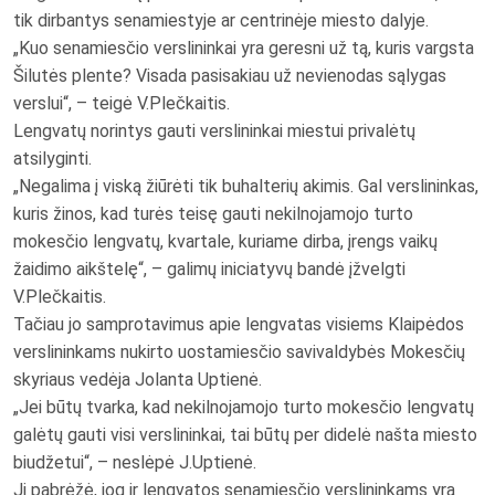
tik dirbantys senamiestyje ar centrinėje miesto dalyje.
„Kuo senamiesčio verslininkai yra geresni už tą, kuris vargsta
Šilutės plente? Visada pasisakiau už nevienodas sąlygas
verslui“, – teigė V.Plečkaitis.
Lengvatų norintys gauti verslininkai miestui privalėtų
atsilyginti.
„Negalima į viską žiūrėti tik buhalterių akimis. Gal verslininkas,
kuris žinos, kad turės teisę gauti nekilnojamojo turto
mokesčio lengvatų, kvartale, kuriame dirba, įrengs vaikų
žaidimo aikštelę“, – galimų iniciatyvų bandė įžvelgti
V.Plečkaitis.
Tačiau jo samprotavimus apie lengvatas visiems Klaipėdos
verslininkams nukirto uostamiesčio savivaldybės Mokesčių
skyriaus vedėja Jolanta Uptienė.
„Jei būtų tvarka, kad nekilnojamojo turto mokesčio lengvatų
galėtų gauti visi verslininkai, tai būtų per didelė našta miesto
biudžetui“, – neslėpė J.Uptienė.
Ji pabrėžė, jog ir lengvatos senamiesčio verslininkams yra