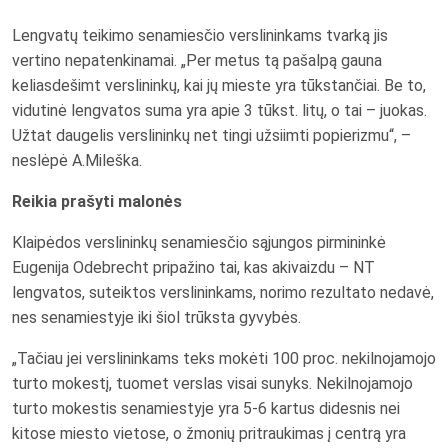
Lengvatų teikimo senamiesčio verslininkams tvarką jis
vertino nepatenkinamai. „Per metus tą pašalpą gauna
keliasdešimt verslininkų, kai jų mieste yra tūkstančiai. Be to,
vidutinė lengvatos suma yra apie 3 tūkst. litų, o tai – juokas.
Užtat daugelis verslininkų net tingi užsiimti popierizmu“, –
neslėpė A.Mileška.
Reikia prašyti malonės
Klaipėdos verslininkų senamiesčio sąjungos pirmininkė
Eugenija Odebrecht pripažino tai, kas akivaizdu – NT
lengvatos, suteiktos verslininkams, norimo rezultato nedavė,
nes senamiestyje iki šiol trūksta gyvybės.
„Tačiau jei verslininkams teks mokėti 100 proc. nekilnojamojo
turto mokestį, tuomet verslas visai sunyks. Nekilnojamojo
turto mokestis senamiestyje yra 5-6 kartus didesnis nei
kitose miesto vietose, o žmonių pritraukimas į centrą yra