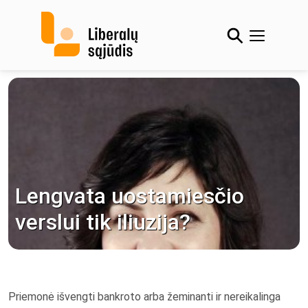
Skip
to
content
Lengvata uostamiesčio
verslui tik iliuzija?
Priemonė išvengti bankroto arba žeminanti ir nereikalinga