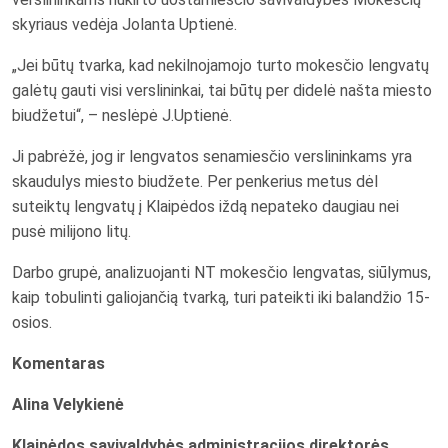
skyriaus vedėja Jolanta Uptienė.
„Jei būtų tvarka, kad nekilnojamojo turto mokesčio lengvatų
galėtų gauti visi verslininkai, tai būtų per didelė našta miesto
biudžetui“, – neslėpė J.Uptienė.
Ji pabrėžė, jog ir lengvatos senamiesčio verslininkams yra
skaudulys miesto biudžete. Per penkerius metus dėl
suteiktų lengvatų į Klaipėdos iždą nepateko daugiau nei
pusė milijono litų.
Darbo grupė, analizuojanti NT mokesčio lengvatas, siūlymus,
kaip tobulinti galiojančią tvarką, turi pateikti iki balandžio 15-
osios.
Komentaras
Alina Velykienė
Klaipėdos savivaldybės administracijos direktorės