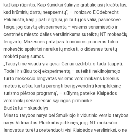
kažkaip rūpintis. Kaip šuniukai šulinyje grabaliojasi į kraštelius,
kad krūminių dantų neapsemtų“, – ironizavo E.Odebrecht.
Paklausta, kaip ji pati elgtųsi, jei būtų jos valia, pašnekovė
teigė, jog darytų eksperimentą – visiems senamiesčio ir
centrinės miesto dalies verslininkams suteiktų NT mokesčių
lengvatų. Mažesnes patalpas turinčioms įmonėms tokio
mokesčio apskirtai nereikėtų mokėti, o didesnės turėtų
mokėti pusę sumos.
„Taupyti ne visada yra gerai. Geriau uždirbti, o tada taupyti.
Todėl ir siūlau tokį eksperimentą – suteikti nekilnojamojo
turto mokesčio lengvatas visiems verslininkams kelerius
metus ir, aišku, kartu parengti bei įgyvendinti kompleksinę
turizmo plėtros programą“, – siūlymą pateikė Klaipėdos
verslininkų senamiesčio sąjungos pirmininkė.
Biudžetui – skaudulys
Miesto tarybos narys bei Smulkiojo ir vidutinio verslo tarybos
narys Vidmantas Plečkaitis įsitikinęs, jog į NT mokesčio
lengvatas turėtų pretenduoti visi Klaipėdos verslininkai, o ne