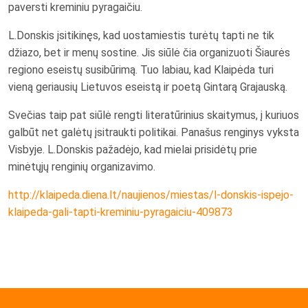
paversti kreminiu pyragaičiu.
L.Donskis įsitikinęs, kad uostamiestis turėtų tapti ne tik
džiazo, bet ir menų sostine. Jis siūlė čia organizuoti Šiaurės
regiono eseistų susibūrimą. Tuo labiau, kad Klaipėda turi
vieną geriausių Lietuvos eseistą ir poetą Gintarą Grajauską.
Svečias taip pat siūlė rengti literatūrinius skaitymus, į kuriuos
galbūt net galėtų įsitraukti politikai. Panašus renginys vyksta
Visbyje. L.Donskis pažadėjo, kad mielai prisidėtų prie
minėtųjų renginių organizavimo.
http://klaipeda.diena.lt/naujienos/miestas/l-donskis-ispejo-
klaipeda-gali-tapti-kreminiu-pyragaiciu-409873