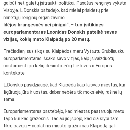
galbūt net galėtų įsitraukti politikai. Panašus renginys vyksta
Visbyje. L.Donskis pažadėjo, kad mielai prisidėtų prie
minėtųjų renginių organizavimo.
Idėjos brangesnės nei pinigai“, – tuo įsitikinęs
europarlamentaras Leonidas Donskis pateikė savas
vizijas, kokią mato Klaipėdą po 20 metų.
Trečiadienį susitikęs su Klaipėdos meru Vytautu Grubliausku
europarlamentaras išsakė savo vizijas, kaip įsivaizduotų
uostamiestį po kelių dešimtmečių Lietuvos ir Europos
kontekste.
L.Donskis pasidžiaugė, kad Klaipėda kaip laisvas miestas, kur
figūruoja jūra ir uostas, dabar nebėra tik moksleivių rašinėlių
tema.
Europarlamentaras pastebėjo, kad miestas pastaruoju metu
tapo kur kas gražesnis. Tačiau jis įspėjo, kad čia slypi tam
tikrų pavojų – nuolatinis miesto gražinimas Klaipėdą gali