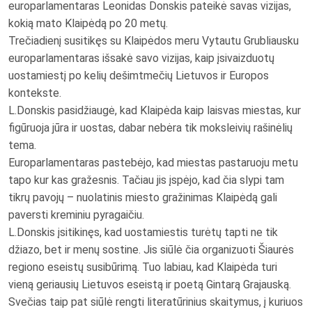
europarlamentaras Leonidas Donskis pateikė savas vizijas,
kokią mato Klaipėdą po 20 metų.
Trečiadienį susitikęs su Klaipėdos meru Vytautu Grubliausku
europarlamentaras išsakė savo vizijas, kaip įsivaizduotų
uostamiestį po kelių dešimtmečių Lietuvos ir Europos
kontekste.
L.Donskis pasidžiaugė, kad Klaipėda kaip laisvas miestas, kur
figūruoja jūra ir uostas, dabar nebėra tik moksleivių rašinėlių
tema.
Europarlamentaras pastebėjo, kad miestas pastaruoju metu
tapo kur kas gražesnis. Tačiau jis įspėjo, kad čia slypi tam
tikrų pavojų – nuolatinis miesto gražinimas Klaipėdą gali
paversti kreminiu pyragaičiu.
L.Donskis įsitikinęs, kad uostamiestis turėtų tapti ne tik
džiazo, bet ir menų sostine. Jis siūlė čia organizuoti Šiaurės
regiono eseistų susibūrimą. Tuo labiau, kad Klaipėda turi
vieną geriausių Lietuvos eseistą ir poetą Gintarą Grajauską.
Svečias taip pat siūlė rengti literatūrinius skaitymus, į kuriuos