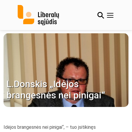
Skip
to
content
L.Donskis „Idėjos
brangesnės nei pinigai“
Idėjos brangesnės nei pinigai“, – tuo įsitikinęs