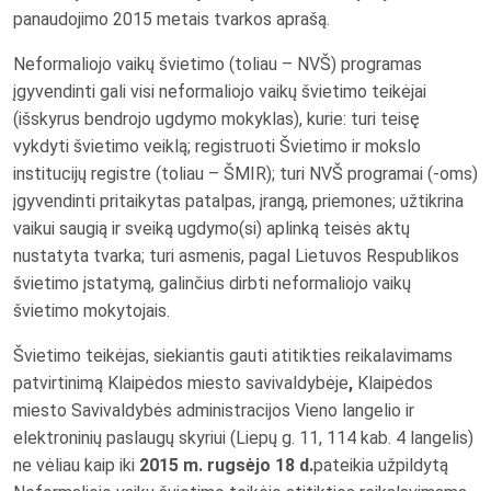
panaudojimo 2015 metais tvarkos aprašą.
Neformaliojo vaikų švietimo (toliau – NVŠ) programas
įgyvendinti gali visi neformaliojo vaikų švietimo teikėjai
(išskyrus bendrojo ugdymo mokyklas), kurie: turi teisę
vykdyti švietimo veiklą; registruoti Švietimo ir mokslo
institucijų registre (toliau – ŠMIR); turi NVŠ programai (-oms)
įgyvendinti pritaikytas patalpas, įrangą, priemones; užtikrina
vaikui saugią ir sveiką ugdymo(si) aplinką teisės aktų
nustatyta tvarka; turi asmenis, pagal Lietuvos Respublikos
švietimo įstatymą, galinčius dirbti neformaliojo vaikų
švietimo mokytojais.
Švietimo teikėjas, siekiantis gauti atitikties reikalavimams
patvirtinimą Klaipėdos miesto savivaldybėje
,
Klaipėdos
miesto Savivaldybės administracijos Vieno langelio ir
elektroninių paslaugų skyriui (Liepų g. 11, 114 kab. 4 langelis)
ne vėliau kaip iki
2015 m. rugsėjo 18 d.
pateikia užpildytą