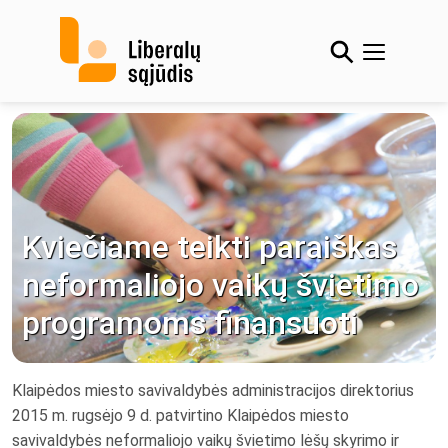
Skip
to
content
Kviečiame teikti paraiškas
neformaliojo vaikų švietimo
programoms finansuoti
Klaipėdos miesto savivaldybės administracijos direktorius
2015 m. rugsėjo 9 d. patvirtino Klaipėdos miesto
savivaldybės neformaliojo vaikų švietimo lėšų skyrimo ir