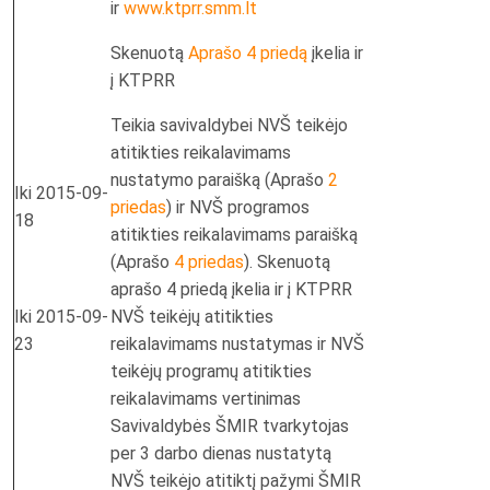
ir
www.ktprr.smm.lt
Skenuotą
Aprašo 4 priedą
įkelia ir
į KTPRR
Teikia savivaldybei NVŠ teikėjo
atitikties reikalavimams
nustatymo paraišką (Aprašo
2
Iki 2015-09-
priedas
) ir NVŠ programos
18
atitikties reikalavimams paraišką
(Aprašo
4 priedas
). Skenuotą
aprašo 4 priedą įkelia ir į KTPRR
Iki 2015-09-
NVŠ teikėjų atitikties
23
reikalavimams nustatymas ir NVŠ
teikėjų programų atitikties
reikalavimams vertinimas
Savivaldybės ŠMIR tvarkytojas
per 3 darbo dienas nustatytą
NVŠ teikėjo atitiktį pažymi ŠMIR