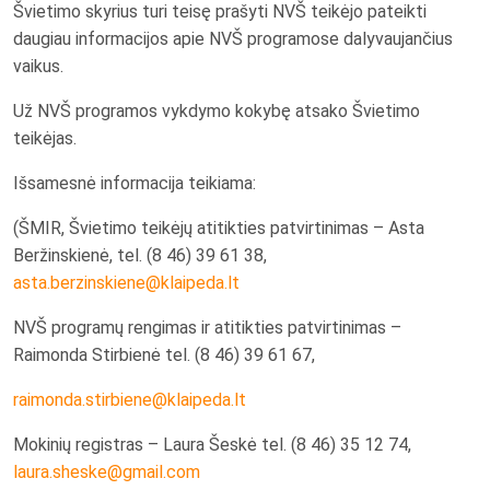
Švietimo skyrius turi teisę prašyti NVŠ teikėjo pateikti
daugiau informacijos apie NVŠ programose dalyvaujančius
vaikus.
Už NVŠ programos vykdymo kokybę atsako Švietimo
teikėjas.
Išsamesnė informacija teikiama:
(ŠMIR, Švietimo teikėjų atitikties patvirtinimas – Asta
Beržinskienė, tel. (8 46) 39 61 38,
asta.berzinskiene@klaipeda.lt
NVŠ programų rengimas ir atitikties patvirtinimas –
Raimonda Stirbienė tel. (8 46) 39 61 67,
raimonda.stirbiene@klaipeda.lt
Mokinių registras – Laura Šeskė tel. (8 46) 35 12 74,
laura.sheske@gmail.com