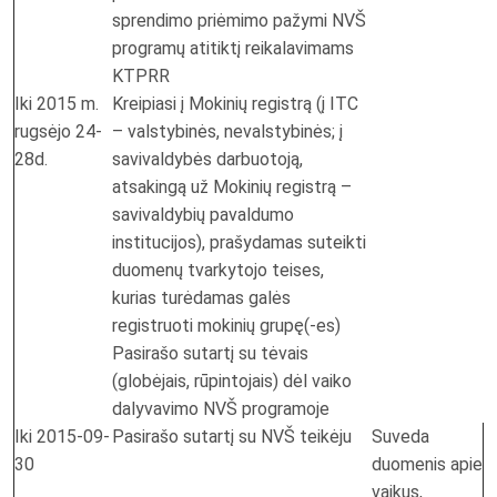
sprendimo priėmimo pažymi NVŠ
programų atitiktį reikalavimams
KTPRR
Iki 2015 m.
Kreipiasi į Mokinių registrą (į ITC
rugsėjo 24-
– valstybinės, nevalstybinės; į
28d.
savivaldybės darbuotoją,
atsakingą už Mokinių registrą –
savivaldybių pavaldumo
institucijos), prašydamas suteikti
duomenų tvarkytojo teises,
kurias turėdamas galės
registruoti mokinių grupę(-es)
Pasirašo sutartį su tėvais
(globėjais, rūpintojais) dėl vaiko
dalyvavimo NVŠ programoje
Iki 2015-09-
Pasirašo sutartį su NVŠ teikėju
Suveda
30
duomenis apie
vaikus,