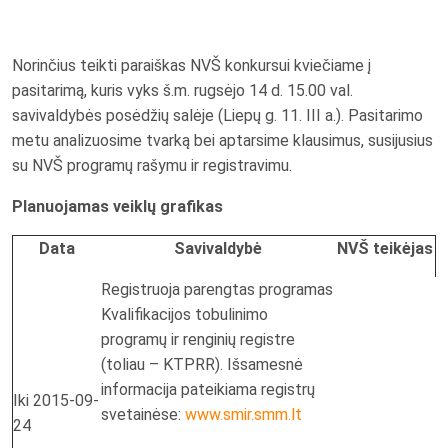
Norinčius teikti paraiškas NVŠ konkursui kviečiame į
pasitarimą, kuris vyks š.m. rugsėjo 14 d. 15.00 val.
savivaldybės posėdžių salėje (Liepų g. 11. III a.). Pasitarimo
metu analizuosime tvarką bei aptarsime klausimus, susijusius
su NVŠ programų rašymu ir registravimu.
Planuojamas veiklų grafikas
Data
Savivaldybė
NVŠ teikėjas
Registruoja parengtas programas
Kvalifikacijos tobulinimo
programų ir renginių registre
(toliau – KTPRR). Išsamesnė
informacija pateikiama registrų
Iki 2015-09-
svetainėse:
www.smir.smm.lt
24