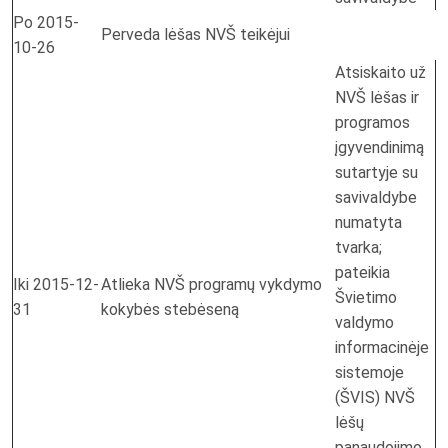
Po 2015-
Perveda lėšas NVŠ teikėjui
10-26
Atsiskaito už
NVŠ lėšas ir
programos
įgyvendinimą
sutartyje su
savivaldybe
numatyta
tvarka;
pateikia
Iki 2015-12-
Atlieka NVŠ programų vykdymo
Švietimo
31
kokybės stebėseną
valdymo
informacinėje
sistemoje
(ŠVIS) NVŠ
lėšų
panaudojimo