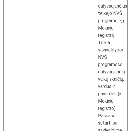
dalyvaujančius
teikėjo NVŠ
programoje, į
Mokinių
registrą
Teikia
savivaldybei
NVŠ
programose
dalyvaujančių
vaikų skaičių,
vardus ir
pavardes (iš
Mokinių
registro)
Pasirašo
sutartį su
savivaldybe