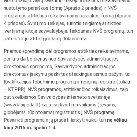
Neformaliojo vaikų švietimo teikėjo atitikties reikalavimams
nustatymo paraiškos formą (Aprašo 2 priedas) ir NVŠ
programos atitikties reikalavimams paraiškos formą (Aprašo
4 priedas)
.
Švietimo teikėjas, turintis teigiamą atitikties
įvertinimą kitoje savivaldybėje, teikdamas NVŠ programą, turi
pateikti ir jo atitiktį įrodantį dokumentą.
Priėmus sprendimą dėl programos atitikties reikalavimams,
per tris darbo dienas nuo Savivaldybės administracijos
direktoriaus sprendimo, Savivaldybės administracijos
direktoriaus įsakymu paskirtas atsakingas asmuo pažymi tai
Kvalifikacijos tobulinimo programų ir renginių registre (toliau
– KTPRR). NVŠ programos, atitinkančios reikalavimus, taip
pat skelbiamos Savivaldybės interneto svetainėje
(www.klaipeda.lt) kartu su kvietimu vaikams (tėvams,
globėjams, rūpintojams) registruotis į NVŠ programą.
Pasirinkti programą ir ją pradėti lankyti vaikai turi
ne vėliau
kaip 2015 m. spalio 1 d.