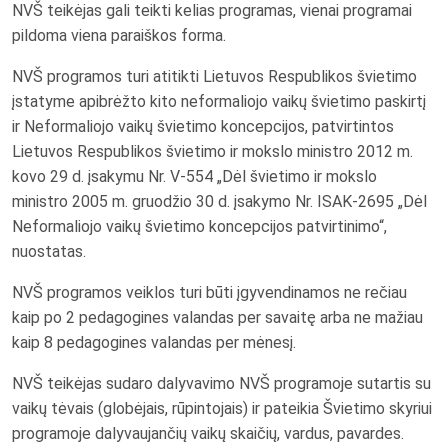
NVŠ teikėjas gali teikti kelias programas, vienai programai
pildoma viena paraiškos forma.
NVŠ programos turi atitikti Lietuvos Respublikos švietimo
įstatyme apibrėžto kito neformaliojo vaikų švietimo paskirtį
ir Neformaliojo vaikų švietimo koncepcijos, patvirtintos
Lietuvos Respublikos švietimo ir mokslo ministro 2012 m.
kovo 29 d. įsakymu Nr. V-554 „Dėl švietimo ir mokslo
ministro 2005 m. gruodžio 30 d. įsakymo Nr. ISAK-2695 „Dėl
Neformaliojo vaikų švietimo koncepcijos patvirtinimo“,
nuostatas.
NVŠ programos veiklos turi būti įgyvendinamos ne rečiau
kaip po 2 pedagogines valandas per savaitę arba ne mažiau
kaip 8 pedagogines valandas per mėnesį.
NVŠ teikėjas sudaro dalyvavimo NVŠ programoje sutartis su
vaikų tėvais (globėjais, rūpintojais) ir pateikia Švietimo skyriui
programoje dalyvaujančių vaikų skaičių, vardus, pavardes.