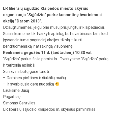
LR liberalų sąjūdžio Klaipėdos miesto skyrius
organizuoja "Sąjūdžio" parke kasmetinę švarinimosi
akciją "Darom 2013".
Džiaugtumėmės, jeigu prie mūsų prisijungtų ir klaipėdiečiai.
Susirinksime ne tik tvarkyti aplinką, bet svarbiausia tam, kad
įgyvendintume pagrindinį akcijos tikslą – kurti
bendruomenišką ir atsakingą visuomenę.
Renkamės gegužės 11 d. (šeštadienį) 10.30 val.
"Sąjūdžio" parke, šalia paminklo. Tvarkysime "Sąjūdžio" parką
ir teritoriją aplink jį.
Su savimi butų gerai turėti:
– Darbines pirštines ir šiukšlių maišų.
– Ir svarbiausia gerą nuotaiką
Lauksime Jūsų
Pagarbiai,-
Simonas Gentvilas
LR liberalų sąjūdžio Klaipėdos m. skyriaus pirmininkas