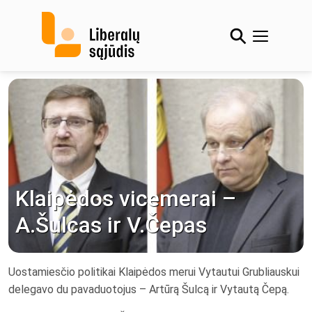
Skip
to
content
Klaipėdos vicemerai –
A.Šulcas ir V.Čepas
Uostamiesčio politikai Klaipėdos merui Vytautui Grubliauskui
delegavo du pavaduotojus – Artūrą Šulcą ir Vytautą Čepą.