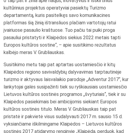
o taip pat ir žinia apie naujus, inovatyvius ir išskirtinius
kultūrinius projektus operatyviai pasiektų Turizmo
departamentą, kuris pasitelkęs savo komunikacines
platformas šią žinią ištransliuos plačiam vartotojų ratui
įvairiuose pasaulio kraštuose. Tuo pačiu tai puiki proga
pasauliui pristatyti ir Klaipėdos siekius 2022 metais tapti
Europos kultūros sostine“, – apie susitikimo rezultatus
kalbėjo meras V. Grubliauskas.
Susitikimo metu taip pat aptartas uostamiesčio ir kitų
Klaipėdos regiono savivaldybių dalyvavimas tarptautinėje
turizmo ir aktyvaus laisvalaikio parodoje „Adventur 2017“, kur
lankytojai galės susipažinti tiek su ryškiausiais uostamiesčio
Lietuvos kultūros sostinės programos „švyturiais“, tiek ir su
Klaipėdos pasiekimais bei ambicijomis siekiant Europos
kultūros sostinės titulo. Meras V. Grubliauskas taip pat
pristatė ir pakvietė visus sudalyvauti 2017 m. sausio 15 d.
vyksiančiame iškilmingame Klaipėdos – Lietuvos kultūros
sostinės 2017 atidarymo renginyje „Klaipėda, perduok, kad