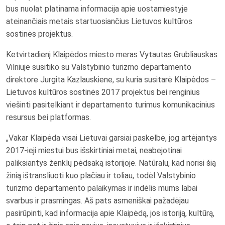
bus nuolat platinama informacija apie uostamiestyje
ateinančiais metais startuosiančius Lietuvos kultūros
sostinės projektus.
Ketvirtadienį Klaipėdos miesto meras Vytautas Grubliauskas
Vilniuje susitiko su Valstybinio turizmo departamento
direktore Jurgita Kazlauskiene, su kuria susitarė Klaipėdos –
Lietuvos kultūros sostinės 2017 projektus bei renginius
viešinti pasitelkiant ir departamento turimus komunikacinius
resursus bei platformas.
„Vakar Klaipėda visai Lietuvai garsiai paskelbė, jog artėjantys
2017-ieji miestui bus išskirtiniai metai, neabejotinai
paliksiantys ženklų pėdsaką istorijoje. Natūralu, kad norisi šią
žinią ištransliuoti kuo plačiau ir toliau, todėl Valstybinio
turizmo departamento palaikymas ir indėlis mums labai
svarbus ir prasmingas. Aš pats asmeniškai pažadėjau
pasirūpinti, kad informacija apie Klaipėdą, jos istoriją, kultūrą,