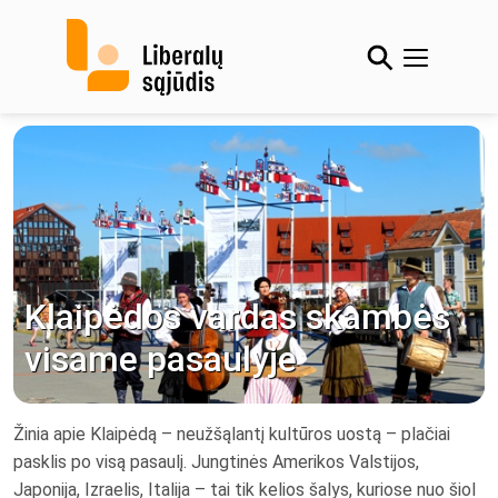
Skip
to
content
Klaipėdos vardas skambės
visame pasaulyje
Žinia apie Klaipėdą – neužšąlantį kultūros uostą – plačiai
pasklis po visą pasaulį. Jungtinės Amerikos Valstijos,
Japonija, Izraelis, Italija – tai tik kelios šalys, kuriose nuo šiol