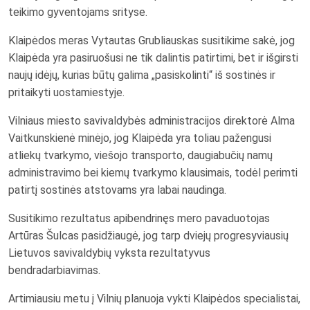
teikimo gyventojams srityse.
Klaipėdos meras Vytautas Grubliauskas susitikime sakė, jog
Klaipėda yra pasiruošusi ne tik dalintis patirtimi, bet ir išgirsti
naujų idėjų, kurias būtų galima „pasiskolinti“ iš sostinės ir
pritaikyti uostamiestyje.
Vilniaus miesto savivaldybės administracijos direktorė Alma
Vaitkunskienė minėjo, jog Klaipėda yra toliau pažengusi
atliekų tvarkymo, viešojo transporto, daugiabučių namų
administravimo bei kiemų tvarkymo klausimais, todėl perimti
patirtį sostinės atstovams yra labai naudinga.
Susitikimo rezultatus apibendrinęs mero pavaduotojas
Artūras Šulcas pasidžiaugė, jog tarp dviejų progresyviausių
Lietuvos savivaldybių vyksta rezultatyvus
bendradarbiavimas.
Artimiausiu metu į Vilnių planuoja vykti Klaipėdos specialistai,