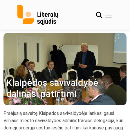
Skip
to
content
Klaipėdos savivaldybė
dalinasi patirtimi
Praėjusią savaitę Klaipėdos savivaldybėje lankėsi gausi
Vilniaus miesto savivaldybės administracijos delegacija, kuri
domėjosi gerąja uostamiesčio patirtimi kai kuriose paslaugų