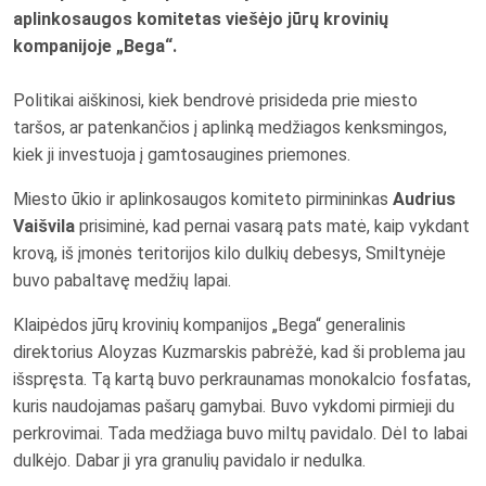
aplinkosaugos komitetas viešėjo jūrų krovinių
kompanijoje „Bega“.
Politikai aiškinosi, kiek bendrovė prisideda prie miesto
taršos, ar patenkančios į aplinką medžiagos kenksmingos,
kiek ji investuoja į gamtosaugines priemones.
Miesto ūkio ir aplinkosaugos komiteto pirmininkas
Audrius
Vaišvila
prisiminė, kad pernai vasarą pats matė, kaip vykdant
krovą, iš įmonės teritorijos kilo dulkių debesys, Smiltynėje
buvo pabaltavę medžių lapai.
Klaipėdos jūrų krovinių kompanijos „Bega“ generalinis
direktorius Aloyzas Kuzmarskis pabrėžė, kad ši problema jau
išspręsta. Tą kartą buvo perkraunamas monokalcio fosfatas,
kuris naudojamas pašarų gamybai. Buvo vykdomi pirmieji du
perkrovimai. Tada medžiaga buvo miltų pavidalo. Dėl to labai
dulkėjo. Dabar ji yra granulių pavidalo ir nedulka.