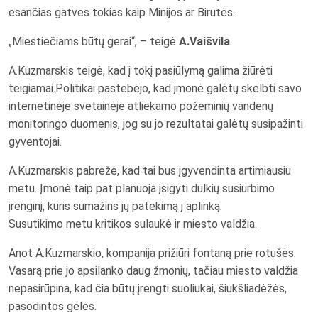
esančias gatves tokias kaip Minijos ar Birutės.
„Miestiečiams būtų gerai“, – teigė
A.Vaišvila
.
A.Kuzmarskis teigė, kad į tokį pasiūlymą galima žiūrėti
teigiamai.Politikai pastebėjo, kad įmonė galėtų skelbti savo
internetinėje svetainėje atliekamo požeminių vandenų
monitoringo duomenis, jog su jo rezultatai galėtų susipažinti
gyventojai.
A.Kuzmarskis pabrėžė, kad tai bus įgyvendinta artimiausiu
metu. Įmonė taip pat planuoja įsigyti dulkių susiurbimo
įrenginį, kuris sumažins jų patekimą į aplinką.
Susutikimo metu kritikos sulaukė ir miesto valdžia.
Anot A.Kuzmarskio, kompanija prižiūri fontaną prie rotušės.
Vasarą prie jo apsilanko daug žmonių, tačiau miesto valdžia
nepasirūpina, kad čia būtų įrengti suoliukai, šiukšliadėžės,
pasodintos gėlės.