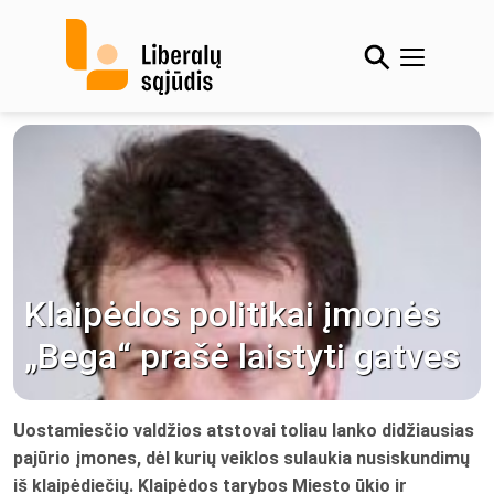
Skip
to
content
Klaipėdos politikai įmonės
„Bega“ prašė laistyti gatves
Uostamiesčio valdžios atstovai toliau lanko didžiausias
pajūrio įmones, dėl kurių veiklos sulaukia nusiskundimų
iš klaipėdiečių. Klaipėdos tarybos Miesto ūkio ir