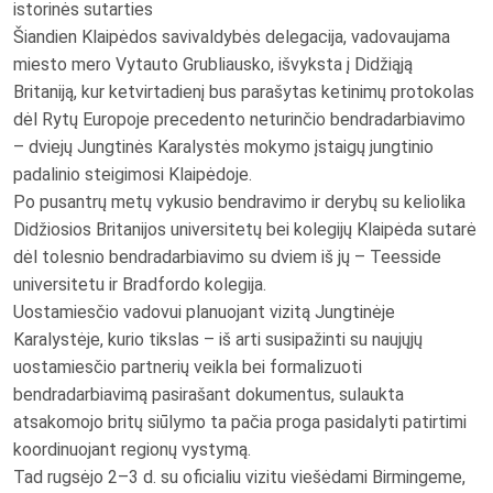
istorinės sutarties
Šiandien Klaipėdos savivaldybės delegacija, vadovaujama
miesto mero Vytauto Grubliausko, išvyksta į Didžiąją
Britaniją, kur ketvirtadienį bus parašytas ketinimų protokolas
dėl Rytų Europoje precedento neturinčio bendradarbiavimo
– dviejų Jungtinės Karalystės mokymo įstaigų jungtinio
padalinio steigimosi Klaipėdoje.
Po pusantrų metų vykusio bendravimo ir derybų su keliolika
Didžiosios Britanijos universitetų bei kolegijų Klaipėda sutarė
dėl tolesnio bendradarbiavimo su dviem iš jų – Teesside
universitetu ir Bradfordo kolegija.
Uostamiesčio vadovui planuojant vizitą Jungtinėje
Karalystėje, kurio tikslas – iš arti susipažinti su naujųjų
uostamiesčio partnerių veikla bei formalizuoti
bendradarbiavimą pasirašant dokumentus, sulaukta
atsakomojo britų siūlymo ta pačia proga pasidalyti patirtimi
koordinuojant regionų vystymą.
Tad rugsėjo 2–3 d. su oficialiu vizitu viešėdami Birmingeme,