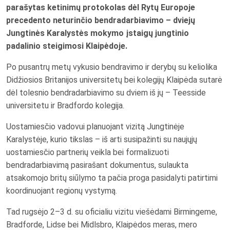
parašytas ketinimų protokolas dėl Rytų Europoje
precedento neturinčio bendradarbiavimo – dviejų
Jungtinės Karalystės mokymo įstaigų jungtinio
padalinio steigimosi Klaipėdoje.
Po pusantrų metų vykusio bendravimo ir derybų su keliolika
Didžiosios Britanijos universitetų bei kolegijų Klaipėda sutarė
dėl tolesnio bendradarbiavimo su dviem iš jų – Teesside
universitetu ir Bradfordo kolegija.
Uostamiesčio vadovui planuojant vizitą Jungtinėje
Karalystėje, kurio tikslas – iš arti susipažinti su naujųjų
uostamiesčio partnerių veikla bei formalizuoti
bendradarbiavimą pasirašant dokumentus, sulaukta
atsakomojo britų siūlymo ta pačia proga pasidalyti patirtimi
koordinuojant regionų vystymą.
Tad rugsėjo 2–3 d. su oficialiu vizitu viešėdami Birmingeme,
Bradforde, Lidse bei Midlsbro, Klaipėdos meras, mero