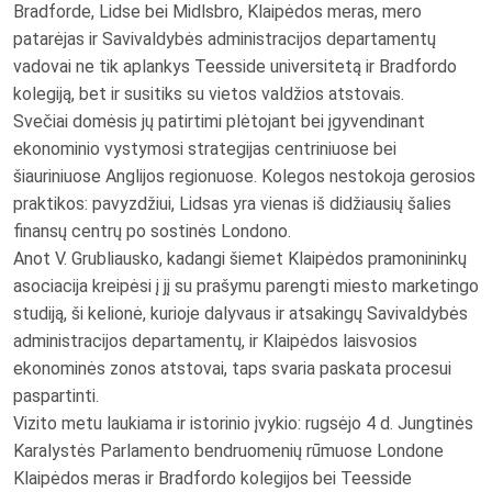
Bradforde, Lidse bei Midlsbro, Klaipėdos meras, mero
patarėjas ir Savivaldybės administracijos departamentų
vadovai ne tik aplankys Teesside universitetą ir Bradfordo
kolegiją, bet ir susitiks su vietos valdžios atstovais.
Svečiai domėsis jų patirtimi plėtojant bei įgyvendinant
ekonominio vystymosi strategijas centriniuose bei
šiauriniuose Anglijos regionuose. Kolegos nestokoja gerosios
praktikos: pavyzdžiui, Lidsas yra vienas iš didžiausių šalies
finansų centrų po sostinės Londono.
Anot V. Grubliausko, kadangi šiemet Klaipėdos pramonininkų
asociacija kreipėsi į jį su prašymu parengti miesto marketingo
studiją, ši kelionė, kurioje dalyvaus ir atsakingų Savivaldybės
administracijos departamentų, ir Klaipėdos laisvosios
ekonominės zonos atstovai, taps svaria paskata procesui
paspartinti.
Vizito metu laukiama ir istorinio įvykio: rugsėjo 4 d. Jungtinės
Karalystės Parlamento bendruomenių rūmuose Londone
Klaipėdos meras ir Bradfordo kolegijos bei Teesside