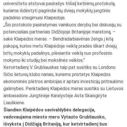
universiteto atstovai pasirašys trišalį ketinimų protokolą,
kuriame išdėstyti pagrindai šių dviejų mokyklų jungtinio
padalinio steigimuisi Klaipėdoje.
„Šio protokolo pasirašymas vainikuos derybų bei diskusijų su
potencialiais partneriais Didžiojoje Britanijoje maratoną, –
sakė Klaipėdos meras. – Bendradarbiavimas žengs į kitą
pakopą, kurios metu Klaipėdoje veiklą pradės iškart dviejų
britų mokyklų padalinys, plėsiantis veiklą nuo profesinio
mokymo iki studijų bei mokslinės veiklos.“
Ketvirtadienį V. Grubliauskas taip pat susitiks su Londono
Sičio lietuvių klubo nariais, kuriems pristatys Klaipėdos
ekonominės plėtros ambicijas ir aptars investicijų pritraukimo
galimybes. Penktadienį Klaipėdos meras susitiks su Lietuvos
ambasadore Jungtinėje Karalystėje Asta Skaisgiryte
Liauškiene.
Šiandien Klaipėdos savivaldybės delegacija,
vadovaujama miesto mero Vytauto Grubliausko,
išvyksta į Didžiąją Britaniją, kur ketvirtadienį bus