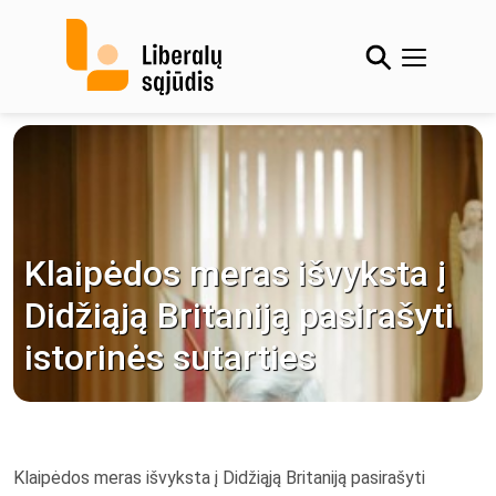
Skip
to
content
Klaipėdos meras išvyksta į
Didžiąją Britaniją pasirašyti
istorinės sutarties
Klaipėdos meras išvyksta į Didžiąją Britaniją pasirašyti