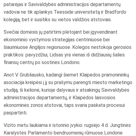
patarėjas ir Savivaldybės administracijos departamentų
vadovai ne tik aplankys Teesside universitetą ir Bradfordo
kolegiją, bet ir susitiks su vietos valdžios atstovais.
Svečiai domėsis jų patirtimi plėtojant bei įgyvendinant
ekonominio vystymosi strategijas centriniuose bei
šiauriniuose Anglijos regionuose. Kolegos nestokoja gerosios
praktikos: pavyzdžiui, Lidsas yra vienas iš didžiausių šalies
finansų centrų po sostinės Londono.
Anot V. Grubliausko, kadangi šiemet Klaipėdos pramonininkų
asociacija kreipėsi į jį su prašymu parengti miesto marketingo
studiją, ši kelionė, kurioje dalyvaus ir atsakingų Savivaldybės
administracijos departamentų, ir Klaipėdos laisvosios
ekonominės zonos atstovai, taps svaria paskata procesui
paspartinti.
Vizito metu laukiama ir istorinio įvykio: rugsėjo 4 d. Jungtinės
Karalystės Parlamento bendruomenių rūmuose Londone