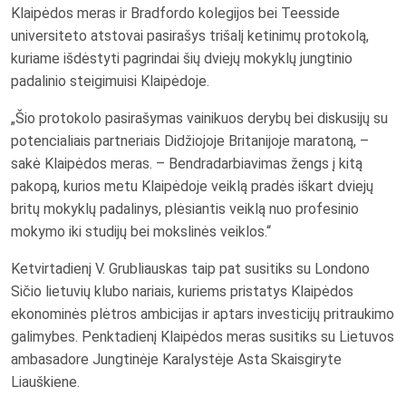
Klaipėdos meras ir Bradfordo kolegijos bei Teesside
universiteto atstovai pasirašys trišalį ketinimų protokolą,
kuriame išdėstyti pagrindai šių dviejų mokyklų jungtinio
padalinio steigimuisi Klaipėdoje.
„Šio protokolo pasirašymas vainikuos derybų bei diskusijų su
potencialiais partneriais Didžiojoje Britanijoje maratoną, –
sakė Klaipėdos meras. – Bendradarbiavimas žengs į kitą
pakopą, kurios metu Klaipėdoje veiklą pradės iškart dviejų
britų mokyklų padalinys, plėsiantis veiklą nuo profesinio
mokymo iki studijų bei mokslinės veiklos.“
Ketvirtadienį V. Grubliauskas taip pat susitiks su Londono
Sičio lietuvių klubo nariais, kuriems pristatys Klaipėdos
ekonominės plėtros ambicijas ir aptars investicijų pritraukimo
galimybes. Penktadienį Klaipėdos meras susitiks su Lietuvos
ambasadore Jungtinėje Karalystėje Asta Skaisgiryte
Liauškiene.