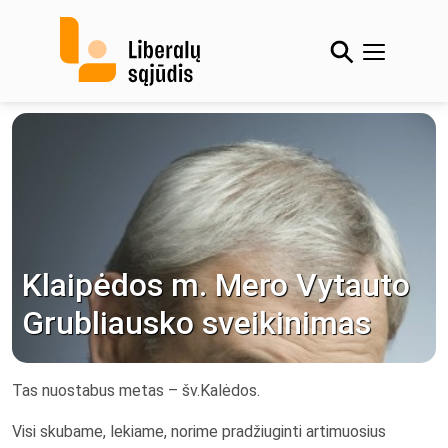
Skip
to
content
Klaipėdos m. Mero Vytauto
Grubliausko sveikinimas
Tas nuostabus metas – šv.Kalėdos.
Visi skubame, lekiame, norime pradžiuginti artimuosius