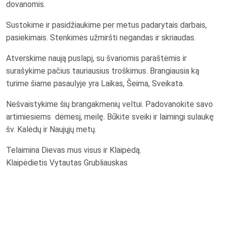
dovanomis.
Sustokime ir pasidžiaukime per metus padarytais darbais,
pasiekimais. Stenkimės užmiršti negandas ir skriaudas.
Atverskime naują puslapį, su švariomis paraštėmis ir
surašykime pačius tauriausius troškimus. Brangiausia ką
turime šiame pasaulyje yra Laikas, Šeima, Sveikata.
Nešvaistykime šių brangakmenių veltui. Padovanokite savo
artimiesiems dėmesį, meilę. Būkite sveiki ir laimingi sulaukę
šv. Kalėdų ir Naujųjų metų.
Telaimina Dievas mus visus ir Klaipėdą.
Klaipėdietis Vytautas Grubliauskas