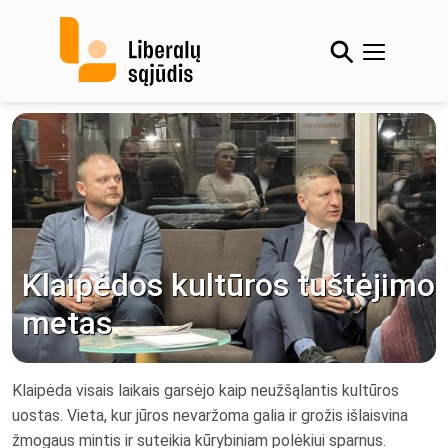
Skip
to
content
Klaipėdos kultūros tuštėjimo
metas
Klaipėda visais laikais garsėjo kaip neužšąlantis kultūros
uostas. Vieta, kur jūros nevaržoma galia ir grožis išlaisvina
žmogaus mintis ir suteikia kūrybiniam polėkiui sparnus.