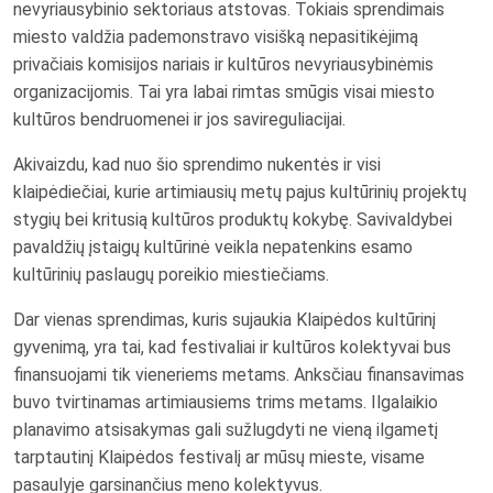
nevyriausybinio sektoriaus atstovas. Tokiais sprendimais
miesto valdžia pademonstravo visišką nepasitikėjimą
privačiais komisijos nariais ir kultūros nevyriausybinėmis
organizacijomis. Tai yra labai rimtas smūgis visai miesto
kultūros bendruomenei ir jos savireguliacijai.
Akivaizdu, kad nuo šio sprendimo nukentės ir visi
klaipėdiečiai, kurie artimiausių metų pajus kultūrinių projektų
stygių bei kritusią kultūros produktų kokybę. Savivaldybei
pavaldžių įstaigų kultūrinė veikla nepatenkins esamo
kultūrinių paslaugų poreikio miestiečiams.
Dar vienas sprendimas, kuris sujaukia Klaipėdos kultūrinį
gyvenimą, yra tai, kad festivaliai ir kultūros kolektyvai bus
finansuojami tik vieneriems metams. Anksčiau finansavimas
buvo tvirtinamas artimiausiems trims metams. Ilgalaikio
planavimo atsisakymas gali sužlugdyti ne vieną ilgametį
tarptautinį Klaipėdos festivalį ar mūsų mieste, visame
pasaulyje garsinančius meno kolektyvus.