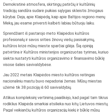
Demokratinė atmosfera, skirtingų patirčių ir kultūrinių
tradicijų sandūra sudarė puikias sąlygas skleistis žmogaus
kūrybai. Deja, apie Klaipėdą, kaip apie Baltijos regiono menų
Meką, jau esame priversti kalbėti labiau būtuoju laiku.
Sprendžiant iš pastarojo meto Klaipėdos kultūros
profesionalų ir savos srities žinovų viešų pasisakymų,
kultūros krizė mūsų mieste sparčiai gilėja. Šią opiniją
patvirtina ir Kultūros ministerijos organizuotas tyrimas, kuriuo
siekta nustatyti kultūros organizavimo ir finansavimo būklę
visose šalies savivaldybėse.
Jau 2022 metais Klaipėdos miesto kultūros reitingas
nacionaliniu mastu buvo nepadoriai žemas. Mūsų miestas
užėmė tik 38 poziciją iš 60 savivaldybių.
Atlikus kompleksinį vertinimą paaiškėjo, kad pagal tam tikrus
rodiklius Klaipėda smarkiai atsilieka nuo kitų Lietuvos miestų.
Pagal veikiančių kultūros organizacijų kiekį ir būklę mūsų