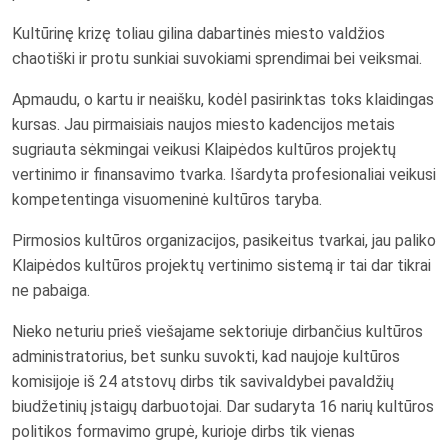
Kultūrinę krizę toliau gilina dabartinės miesto valdžios
chaotiški ir protu sunkiai suvokiami sprendimai bei veiksmai.
Apmaudu, o kartu ir neaišku, kodėl pasirinktas toks klaidingas
kursas. Jau pirmaisiais naujos miesto kadencijos metais
sugriauta sėkmingai veikusi Klaipėdos kultūros projektų
vertinimo ir finansavimo tvarka. Išardyta profesionaliai veikusi
kompetentinga visuomeninė kultūros taryba.
Pirmosios kultūros organizacijos, pasikeitus tvarkai, jau paliko
Klaipėdos kultūros projektų vertinimo sistemą ir tai dar tikrai
ne pabaiga.
Nieko neturiu prieš viešajame sektoriuje dirbančius kultūros
administratorius, bet sunku suvokti, kad naujoje kultūros
komisijoje iš 24 atstovų dirbs tik savivaldybei pavaldžių
biudžetinių įstaigų darbuotojai. Dar sudaryta 16 narių kultūros
politikos formavimo grupė, kurioje dirbs tik vienas