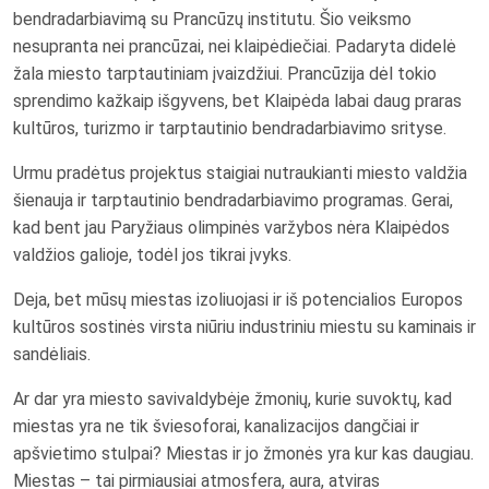
bendradarbiavimą su Prancūzų institutu. Šio veiksmo
nesupranta nei prancūzai, nei klaipėdiečiai. Padaryta didelė
žala miesto tarptautiniam įvaizdžiui. Prancūzija dėl tokio
sprendimo kažkaip išgyvens, bet Klaipėda labai daug praras
kultūros, turizmo ir tarptautinio bendradarbiavimo srityse.
Urmu pradėtus projektus staigiai nutraukianti miesto valdžia
šienauja ir tarptautinio bendradarbiavimo programas. Gerai,
kad bent jau Paryžiaus olimpinės varžybos nėra Klaipėdos
valdžios galioje, todėl jos tikrai įvyks.
Deja, bet mūsų miestas izoliuojasi ir iš potencialios Europos
kultūros sostinės virsta niūriu industriniu miestu su kaminais ir
sandėliais.
Ar dar yra miesto savivaldybėje žmonių, kurie suvoktų, kad
miestas yra ne tik šviesoforai, kanalizacijos dangčiai ir
apšvietimo stulpai? Miestas ir jo žmonės yra kur kas daugiau.
Miestas – tai pirmiausiai atmosfera, aura, atviras