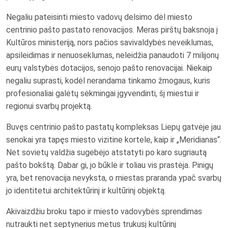
Negaliu pateisinti miesto vadovų delsimo dėl miesto
centrinio pašto pastato renovacijos. Meras pirštų baksnoja į
Kultūros ministeriją, nors pačios savivaldybės neveiklumas,
apsileidimas ir nenuoseklumas, neleidžia panaudoti 7 milijonų
eurų valstybės dotacijos, senojo pašto renovacijai. Niekaip
negaliu suprasti, kodėl nerandama tinkamo žmogaus, kuris
profesionaliai galėtų sėkmingai įgyvendinti, šį miestui ir
regionui svarbų projektą.
Buvęs centrinio pašto pastatų kompleksas Liepų gatvėje jau
senokai yra tapęs miesto vizitine kortele, kaip ir „Meridianas“.
Net sovietų valdžia sugebėjo atstatyti po karo sugriautą
pašto bokštą. Dabar gi, jo būklė ir toliau vis prastėja. Pinigų
yra, bet renovacija nevyksta, o miestas praranda ypač svarbų
jo identitetui architektūrinį ir kultūrinį objektą.
Akivaizdžiu broku tapo ir miesto vadovybės sprendimas
nutraukti net septynerius metus trukusį kultūrinį