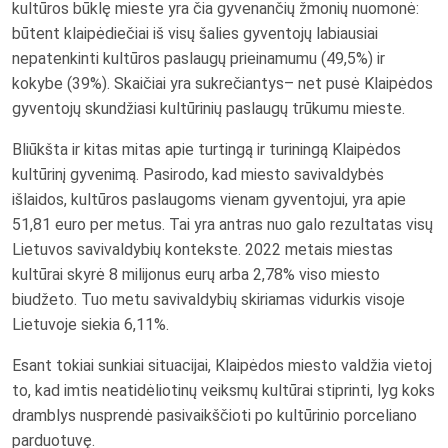
kultūros būklę mieste yra čia gyvenančių žmonių nuomonė:
būtent klaipėdiečiai iš visų šalies gyventojų labiausiai
nepatenkinti kultūros paslaugų prieinamumu (49,5%) ir
kokybe (39%). Skaičiai yra sukrečiantys– net pusė Klaipėdos
gyventojų skundžiasi kultūrinių paslaugų trūkumu mieste.
Bliūkšta ir kitas mitas apie turtingą ir turiningą Klaipėdos
kultūrinį gyvenimą. Pasirodo, kad miesto savivaldybės
išlaidos, kultūros paslaugoms vienam gyventojui, yra apie
51,81 euro per metus. Tai yra antras nuo galo rezultatas visų
Lietuvos savivaldybių kontekste. 2022 metais miestas
kultūrai skyrė 8 milijonus eurų arba 2,78% viso miesto
biudžeto. Tuo metu savivaldybių skiriamas vidurkis visoje
Lietuvoje siekia 6,11%.
Esant tokiai sunkiai situacijai, Klaipėdos miesto valdžia vietoj
to, kad imtis neatidėliotinų veiksmų kultūrai stiprinti, lyg koks
dramblys nusprendė pasivaikščioti po kultūrinio porceliano
parduotuvę.