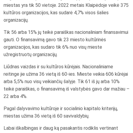
miestas yra tik 50 vietoje. 2022 metais Klaipėdoje veikė 375
kultūros organizacijos, kas sudarė 4,7% visos šalies
organizacijų.
Tik 56 arba 15% jų teikė paraiškas nacionaliniam finansavimui
gauti. O finansavimą gavo tik 23 miesto kultūrinės
organizacijos, kas sudaro tik 6% nuo visų mieste
užregistruotų organizacijų.
Liūdnas vaizdas ir su kultūros kūrėjais. Nacionaliniame
reitinge jie užima 36 vietą iš 60-ies. Mieste veikia 606 kūrėjai
arba 5,5% nuo visų veikiančių šalyje. Tik 61 iš jų arba 10%
teikė paraiškas, o finansavimą iš valstybės gavo dar mažiau –
22 arba 4%.
Pagal dalyvavimo kultūroje ir socialinio kapitalo kriterijų,
miestas užima 36 vietą iš 60 savivaldybių.
Labai iškalbingas ir daug ką pasakantis rodiklis vertinant