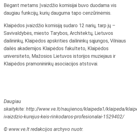
Bėgant metams Įvaizdžio komisijai buvo duodama vis
daugiau funkcijų, kurių dauguma tapo cenzūrinėmis.
Klaipėdos įvaizdžio komisiją sudaro 12 narių, tarp jų –
Savivaldybės, miesto Tarybos, Architektų, Lietuvos
dailininkų, Klaipėdos apskrities dailininkų sąjungos, Vilniaus
dailės akademijos Klaipėdos fakulteto, Klaipėdos
universiteto, Mažosios Lietuvos istorijos muziejaus ir
Klaipėdos pramonininkų asociacijos atstovai.
Daugiau
skaitykite: http://www.ve.lt/naujienos/klaipeda1/klaipeda/klai
ivaizdzio-kurejus-keis-rinkodaros-profesionalai-1529402/
© www.ve.lt redakcijos archyvo nuotr.