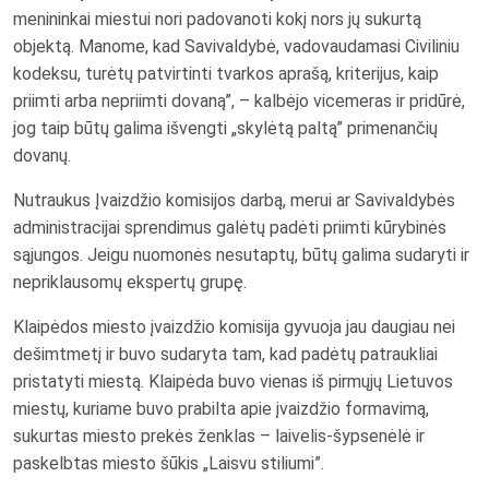
menininkai miestui nori padovanoti kokį nors jų sukurtą
objektą. Manome, kad Savivaldybė, vadovaudamasi Civiliniu
kodeksu, turėtų patvirtinti tvarkos aprašą, kriterijus, kaip
priimti arba nepriimti dovaną”, – kalbėjo vicemeras ir pridūrė,
jog taip būtų galima išvengti „skylėtą paltą” primenančių
dovanų.
Nutraukus Įvaizdžio komisijos darbą, merui ar Savivaldybės
administracijai sprendimus galėtų padėti priimti kūrybinės
sąjungos. Jeigu nuomonės nesutaptų, būtų galima sudaryti ir
nepriklausomų ekspertų grupę.
Klaipėdos miesto įvaizdžio komisija gyvuoja jau daugiau nei
dešimtmetį ir buvo sudaryta tam, kad padėtų patraukliai
pristatyti miestą. Klaipėda buvo vienas iš pirmųjų Lietuvos
miestų, kuriame buvo prabilta apie įvaizdžio formavimą,
sukurtas miesto prekės ženklas – laivelis-šypsenėlė ir
paskelbtas miesto šūkis „Laisvu stiliumi”.