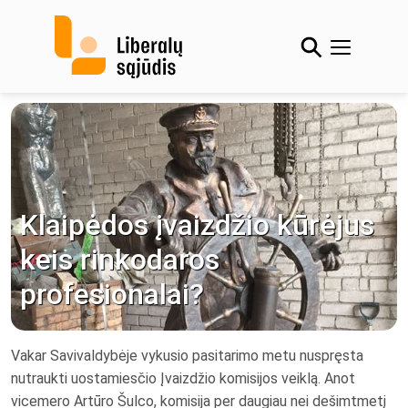
Skip
to
content
Klaipėdos įvaizdžio kūrėjus
keis rinkodaros
profesionalai?
Vakar Savivaldybėje vykusio pasitarimo metu nuspręsta
nutraukti uostamiesčio Įvaizdžio komisijos veiklą. Anot
vicemero Artūro Šulco, komisija per daugiau nei dešimtmetį