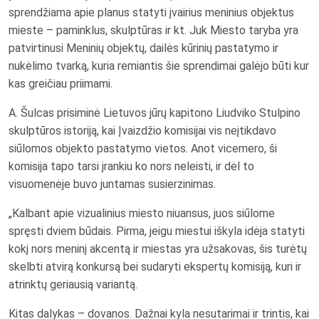
sprendžiama apie planus statyti įvairius meninius objektus
mieste – paminklus, skulptūras ir kt. Juk Miesto taryba yra
patvirtinusi Meninių objektų, dailės kūrinių pastatymo ir
nukėlimo tvarką, kuria remiantis šie sprendimai galėjo būti kur
kas greičiau priimami.
A. Šulcas prisiminė Lietuvos jūrų kapitono Liudviko Stulpino
skulptūros istoriją, kai Įvaizdžio komisijai vis neįtikdavo
siūlomos objekto pastatymo vietos. Anot vicemero, ši
komisija tapo tarsi įrankiu ko nors neleisti, ir dėl to
visuomenėje buvo juntamas susierzinimas.
„Kalbant apie vizualinius miesto niuansus, juos siūlome
spręsti dviem būdais. Pirma, jeigu miestui iškyla idėja statyti
kokį nors meninį akcentą ir miestas yra užsakovas, šis turėtų
skelbti atvirą konkursą bei sudaryti ekspertų komisiją, kuri ir
atrinktų geriausią variantą.
Kitas dalykas – dovanos. Dažnai kyla nesutarimai ir trintis, kai