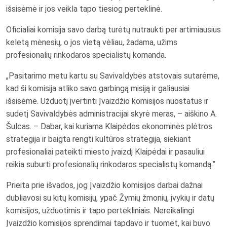
išsisėmė ir jos veikla tapo tiesiog perteklinė.
Oficialiai komisija savo darbą turėtų nutraukti per artimiausius
keletą mėnesių, o jos vietą vėliau, žadama, užims
profesionalių rinkodaros specialistų komanda.
„Pasitarimo metu kartu su Savivaldybės atstovais sutarėme,
kad ši komisija atliko savo garbingą misiją ir galiausiai
išsisėmė. Užduotį įvertinti Įvaizdžio komisijos nuostatus ir
sudėtį Savivaldybės administracijai skyrė meras, – aiškino A.
Šulcas. – Dabar, kai kuriama Klaipėdos ekonominės plėtros
strategija ir baigta rengti kultūros strategija, siekiant
profesionaliai pateikti miesto įvaizdį Klaipėdai ir pasauliui
reikia suburti profesionalių rinkodaros specialistų komandą.”
Prieita prie išvados, jog Įvaizdžio komisijos darbai dažnai
dubliavosi su kitų komisijų, ypač Žymių žmonių, įvykių ir datų
komisijos, užduotimis ir tapo pertekliniais. Nereikalingi
Įvaizdžio komisijos sprendimai tapdavo ir tuomet, kai buvo