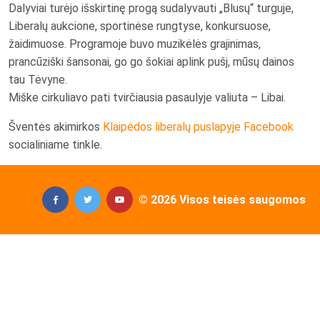
Dalyviai turėjo išskirtinę progą sudalyvauti „Blusų“ turguje,
Liberalų aukcione, sportinėse rungtyse, konkursuose,
žaidimuose. Programoje buvo muzikėlės grajinimas,
prancūziški šansonai, go go šokiai aplink pušį, mūsų dainos
tau Tėvyne.
Miške cirkuliavo pati tvirčiausia pasaulyje valiuta – Libai.
Šventės akimirkos
Klaipėdos liberalų puslapyje Facebook
socialiniame tinkle.
© 2026 Visos teisės saugomos