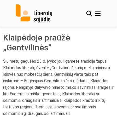
Skip
to
content
Klaipėdoje praūžė
„Gentvilinės”
Šių metų gegužės 23 d. įvyko jau ilgamete tradicija tapusi
Klaipėdos liberalų šventė „Gentvilinės“, kurių metų minima ir
laisvės nuo mokesčių diena.
Gentvilinių vieta taip pat
išskirtinė – Eugenijaus Gentvilo miško glūduma, Klaipėdos
rajone. Renginyje dalyvavo minėto miško savininkas, sraigės ir
kiti Eugenijaus miško gyventojai, Klaipėdos liberalai su
šeimomis, draugais ir artimaisiais, Klaipėdos krašto ir kitų
Lietuvos regionų liberalai su savomis ar svetimomis
šeimomis irgi draugais bei artimaisiais.