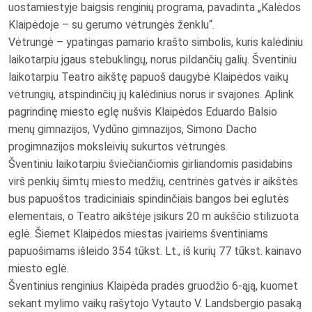
uostamiestyje baigsis renginių programa, pavadinta „Kalėdos
Klaipėdoje – su gerumo vėtrungės ženklu“.
Vėtrungė – ypatingas pamario krašto simbolis, kuris kalėdiniu
laikotarpiu įgaus stebuklingų, norus pildančių galių. Šventiniu
laikotarpiu Teatro aikštę papuoš daugybė Klaipėdos vaikų
vėtrungių, atspindinčių jų kalėdinius norus ir svajones. Aplink
pagrindinę miesto eglę nušvis Klaipėdos Eduardo Balsio
menų gimnazijos, Vydūno gimnazijos, Simono Dacho
progimnazijos moksleivių sukurtos vėtrungės.
Šventiniu laikotarpiu šviečiančiomis girliandomis pasidabins
virš penkių šimtų miesto medžių, centrinės gatvės ir aikštės
bus papuoštos tradiciniais spindinčiais bangos bei eglutės
elementais, o Teatro aikštėje įsikurs 20 m aukščio stilizuota
eglė. Šiemet Klaipėdos miestas įvairiems šventiniams
papuošimams išleido 354 tūkst. Lt., iš kurių 77 tūkst. kainavo
miesto eglė.
Šventinius renginius Klaipėda pradės gruodžio 6-ąją, kuomet
sekant mylimo vaikų rašytojo Vytauto V. Landsbergio pasaką