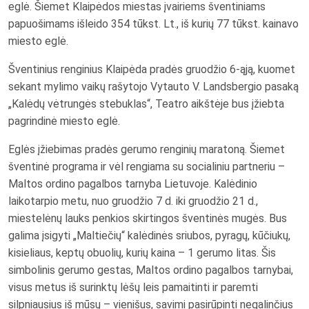
eglė. Šiemet Klaipėdos miestas įvairiems šventiniams
papuošimams išleido 354 tūkst. Lt., iš kurių 77 tūkst. kainavo
miesto eglė.
Šventinius renginius Klaipėda pradės gruodžio 6-ąją, kuomet
sekant mylimo vaikų rašytojo Vytauto V. Landsbergio pasaką
„Kalėdų vėtrungės stebuklas“, Teatro aikštėje bus įžiebta
pagrindinė miesto eglė.
Eglės įžiebimas pradės gerumo renginių maratoną. Šiemet
šventinė programa ir vėl rengiama su socialiniu partneriu –
Maltos ordino pagalbos tarnyba Lietuvoje. Kalėdinio
laikotarpio metu, nuo gruodžio 7 d. iki gruodžio 21 d.,
miestelėnų lauks penkios skirtingos šventinės mugės. Bus
galima įsigyti „Maltiečių“ kalėdinės sriubos, pyragų, kūčiukų,
kisieliaus, keptų obuolių, kurių kaina – 1 gerumo litas. Šis
simbolinis gerumo gestas, Maltos ordino pagalbos tarnybai,
visus metus iš surinktų lėšų leis pamaitinti ir paremti
silpniausius iš mūsų – vienišus, savimi pasirūpinti negalinčius