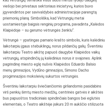
kad vėtrungių tematika visus šiuos metus lydėjo daugelį
viešojo bei privataus sektoriaus iniciatyvų, kurios buvo
įgyvendintos per savivaldybės administracijoje parengtą
priemonių planą. Simboliška, kad Vėtrungių metai
uostamiestyje baigsis renginių programa, pavadinta „Kalėdos
Klaipėdoje – su gerumo vėtrungės ženklu“.
Vėtrungė – ypatingas pamario krašto simbolis, kuris kalėdiniu
laikotarpiu įgaus stebuklingų, norus pildančių galių. Šventiniu
laikotarpiu Teatro aikštę papuoš daugybė Klaipėdos vaikų
vėtrungių, atspindinčių jų kalėdinius norus ir svajones. Aplink
pagrindinę miesto eglę nušvis Klaipėdos Eduardo Balsio
menų gimnazijos, Vydūno gimnazijos, Simono Dacho
progimnazijos moksleivių sukurtos vėtrungės.
Šventiniu laikotarpiu šviečiančiomis girliandomis pasidabins
virš penkių šimtų miesto medžių, centrinės gatvės ir aikštės
bus papuoštos tradiciniais spindinčiais bangos bei eglutės
elementais, o Teatro aikštėje įsikurs 20 m aukščio stilizuota