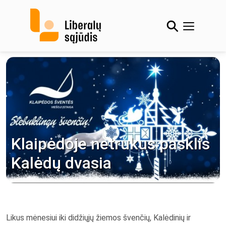
Skip
to
content
Klaipėdoje netrukus pasklis
Kalėdų dvasia
Likus mėnesiui iki didžiųjų žiemos švenčių, Kalėdinių ir