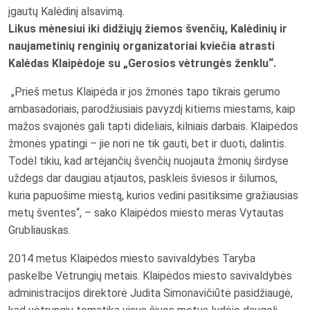
įgautų Kalėdinį alsavimą.
Likus mėnesiui iki didžiųjų žiemos švenčių, Kalėdinių ir
naujametinių renginių organizatoriai kviečia atrasti
Kalėdas Klaipėdoje su „Gerosios vėtrungės ženklu“.
„Prieš metus Klaipėda ir jos žmonės tapo tikrais gerumo
ambasadoriais, parodžiusiais pavyzdį kitiems miestams, kaip
mažos svajonės gali tapti dideliais, kilniais darbais. Klaipėdos
žmonės ypatingi – jie nori ne tik gauti, bet ir duoti, dalintis.
Todėl tikiu, kad artėjančių švenčių nuojauta žmonių širdyse
uždegs dar daugiau atjautos, paskleis šviesos ir šilumos,
kuria papuošime miestą, kurios vedini pasitiksime gražiausias
metų šventes“, – sako Klaipėdos miesto meras Vytautas
Grubliauskas.
2014 metus Klaipėdos miesto savivaldybės Taryba
paskelbė Vėtrungių metais. Klaipėdos miesto savivaldybės
administracijos direktorė Judita Simonavičiūtė pasidžiaugė,