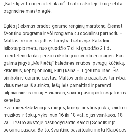
„Kalėdų vėtrungės stebuklas“, Teatro aikštėje bus įžiebta
pagrindinė miesto eglė.
Eglės įžiebimas pradės gerumo renginių maratoną. Šiemet
šventinė programa ir vėl rengiama su socialiniu partneriu –
Maltos ordino pagalbos tarnyba Lietuvoje. Kalėdinio
laikotarpio metu, nuo gruodžio 7 d. iki gruodžio 21 d.,
miestelėnų lauks penkios skirtingos šventinės mugės. Bus
galima įsigyti „Maltiečių“ kalėdinės sriubos, pyragų, kūčiukų,
kisieliaus, keptų obuolių, kurių kaina – 1 gerumo litas. Šis
simbolinis gerumo gestas, Maltos ordino pagalbos tarnybai,
visus metus iš surinktų lėšų leis pamaitinti ir paremti
silpniausius iš mūsų – vienišus, savimi pasirūpinti negalinčius
senelius.
Šventinės-labdaringos mugės, kurioje nestigs juoko, žaidimų,
muzikos ir šokių, vyks nuo 16 iki 18 val., o jas vainikuos, 18
val. Teatro aikštėje pasirodysiantis Kalėdų Senelis ir jo
sekama pasaka. Be to, šventinių savaitgalių metu Klaipėdos