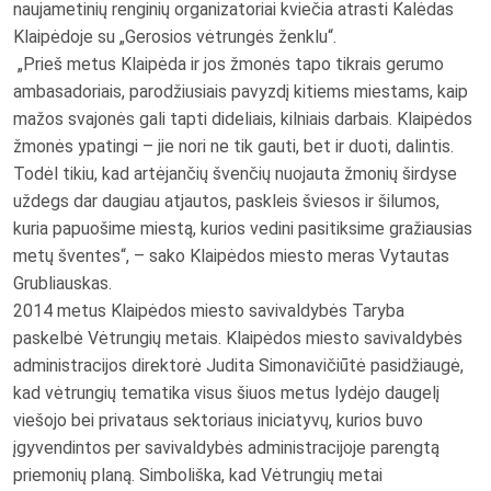
naujametinių renginių organizatoriai kviečia atrasti Kalėdas
Klaipėdoje su „Gerosios vėtrungės ženklu“.
„Prieš metus Klaipėda ir jos žmonės tapo tikrais gerumo
ambasadoriais, parodžiusiais pavyzdį kitiems miestams, kaip
mažos svajonės gali tapti dideliais, kilniais darbais. Klaipėdos
žmonės ypatingi – jie nori ne tik gauti, bet ir duoti, dalintis.
Todėl tikiu, kad artėjančių švenčių nuojauta žmonių širdyse
uždegs dar daugiau atjautos, paskleis šviesos ir šilumos,
kuria papuošime miestą, kurios vedini pasitiksime gražiausias
metų šventes“, – sako Klaipėdos miesto meras Vytautas
Grubliauskas.
2014 metus Klaipėdos miesto savivaldybės Taryba
paskelbė Vėtrungių metais. Klaipėdos miesto savivaldybės
administracijos direktorė Judita Simonavičiūtė pasidžiaugė,
kad vėtrungių tematika visus šiuos metus lydėjo daugelį
viešojo bei privataus sektoriaus iniciatyvų, kurios buvo
įgyvendintos per savivaldybės administracijoje parengtą
priemonių planą. Simboliška, kad Vėtrungių metai