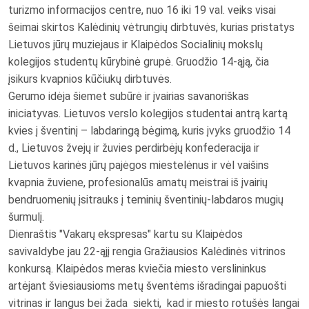
turizmo informacijos centre, nuo 16 iki 19 val. veiks visai
šeimai skirtos Kalėdinių vėtrungių dirbtuvės, kurias pristatys
Lietuvos jūrų muziejaus ir Klaipėdos Socialinių mokslų
kolegijos studentų kūrybinė grupė. Gruodžio 14-ąją, čia
įsikurs kvapnios kūčiukų dirbtuvės.
Gerumo idėja šiemet subūrė ir įvairias savanoriškas
iniciatyvas. Lietuvos verslo kolegijos studentai antrą kartą
kvies į šventinį – labdaringą bėgimą, kuris įvyks gruodžio 14
d., Lietuvos žvejų ir žuvies perdirbėjų konfederacija ir
Lietuvos karinės jūrų pajėgos miestelėnus ir vėl vaišins
kvapnia žuviene, profesionalūs amatų meistrai iš įvairių
bendruomenių įsitrauks į teminių šventinių-labdaros mugių
šurmulį.
Dienraštis "Vakarų ekspresas" kartu su Klaipėdos
savivaldybe jau 22-ąjį rengia Gražiausios Kalėdinės vitrinos
konkursą. Klaipėdos meras kviečia miesto verslininkus
artėjant šviesiausioms metų šventėms išradingai papuošti
vitrinas ir langus bei žada siekti, kad ir miesto rotušės langai