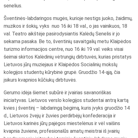
senelius.
Šventinės-labdaringos mugės, kurioje nestigs juoko, žaidimų,
muzikos ir šokių, vyks nuo 16 iki 18 val., o jas vainikuos, 18
val. Teatro aikštėje pasirodysiantis Kalėdų Senelis ir jo
sekama pasaka. Be to, šventinių savaitgalių metu Klaipėdos
turizmo informacijos centre, nuo 16 iki 19 val. veiks visai
šeimai skirtos Kalėdinių vėtrungių dirbtuvės, kurias pristatys
Lietuvos jūrų muziejaus ir Klaipėdos Socialinių mokslų
kolegijos studentų kūrybinė grupė. Gruodžio 14-ąją, čia
įsikurs kvapnios kūčiukų dirbtuvės.
Gerumo idėja šiemet subūrė ir įvairias savanoriškas
iniciatyvas. Lietuvos verslo kolegijos studentai antrą kartą
kvies į šventinį – labdaringą bėgimą, kuris įvyks gruodžio 14
d., Lietuvos žvejų ir žuvies perdirbėjų konfederacija ir
Lietuvos karinės jūrų pajėgos miestelėnus ir vėl vaišins
kvapnia žuviene, profesionalūs amatų meistrai iš įvairių