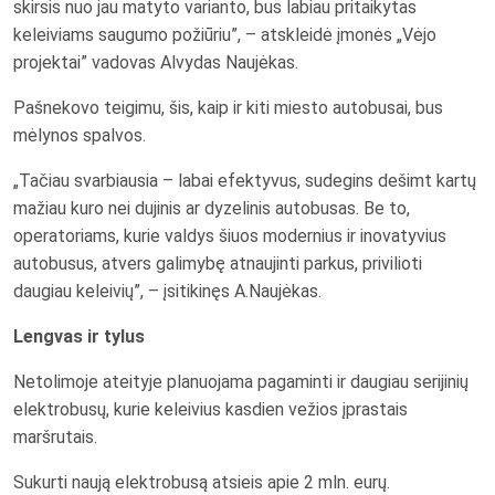
skirsis nuo jau matyto varianto, bus labiau pritaikytas
keleiviams saugumo požiūriu”, – atskleidė įmonės „Vėjo
projektai” vadovas Alvydas Naujėkas.
Pašnekovo teigimu, šis, kaip ir kiti miesto autobusai, bus
mėlynos spalvos.
„Tačiau svarbiausia – labai efektyvus, sudegins dešimt kartų
mažiau kuro nei dujinis ar dyzelinis autobusas. Be to,
operatoriams, kurie valdys šiuos modernius ir inovatyvius
autobusus, atvers galimybę atnaujinti parkus, privilioti
daugiau keleivių”, – įsitikinęs A.Naujėkas.
Lengvas ir tylus
Netolimoje ateityje planuojama pagaminti ir daugiau serijinių
elektrobusų, kurie keleivius kasdien vežios įprastais
maršrutais.
Sukurti naują elektrobusą atsieis apie 2 mln. eurų.