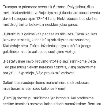
Transporto priemonė svers tik 6 tonas. Palyginimui, šiuo
metu klaipėdiečius vežiojantys nauji dujiniai autobusai sveria
dukart daugiau, apie 12–14 tonų. Elektrobusas bus skirtas
maždaug šimtui keleivių ir neskleis jokio garso.
Jį įkrauti bus galima vos per šešias minutes. Tiesa, kol kas
įkrovimo stotelių, kurios būtų pritaikytos autobusams,
Klaipėdoje nėra. Tačiau inžinieriai patys sukūrė ir įrengs
galutinėje miesto autobusų sustojimo vietoje.
„Pastatysime savo įkrovimo stotelę, jau išsirinkome vietą.
Tad prie mūsų niekam nereikės taikytis, viską padarysime
patys”, – šyptelėjo „Vėjo projektai” vadovas.
Galbūt besinaudojantiems maršrutiniais elektrobusais
miestiečiams sumažės kelionės kaina?
„Pirmųjų prototipų sukūrimas yra brangus. Kai pradėsime
serijinę (masinę) gamybą, kainą stipriai sumažinsime. Bent jau