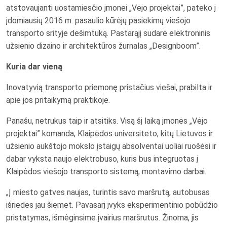
atstovaujanti uostamiesčio įmonei „Vėjo projektai”, pateko į
įdomiausių 2016 m. pasaulio kūrėjų pasiekimų viešojo
transporto srityje dešimtuką. Pastarąjį sudarė elektroninis
užsienio dizaino ir architektūros žurnalas „Designboom”.
Kuria dar vieną
Inovatyvią transporto priemonę pristačius viešai, prabilta ir
apie jos pritaikymą praktikoje.
Panašu, netrukus taip ir atsitiks. Visą šį laiką įmonės „Vėjo
projektai” komanda, Klaipėdos universiteto, kitų Lietuvos ir
užsienio aukštojo mokslo įstaigų absolventai uoliai ruošėsi ir
dabar vyksta naujo elektrobuso, kuris bus integruotas į
Klaipėdos viešojo transporto sistemą, montavimo darbai.
„Į miesto gatves naujas, turintis savo maršrutą, autobusas
išriedės jau šiemet. Pavasarį įvyks eksperimentinio pobūdžio
pristatymas, išmėginsime įvairius maršrutus. Žinoma, jis