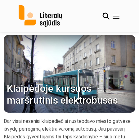
Skip
to
content
Klaipėdoje kursuos
maršrutinis elektrobusas
Dar visai neseniai klaipėdiečiai nustebdavo miesto gatvėse
išvydę perregimą elektra varomą autobusą. Jau pavasarį
Klaipėdos gyventojams tai taps kasdienybe – šiuo metu