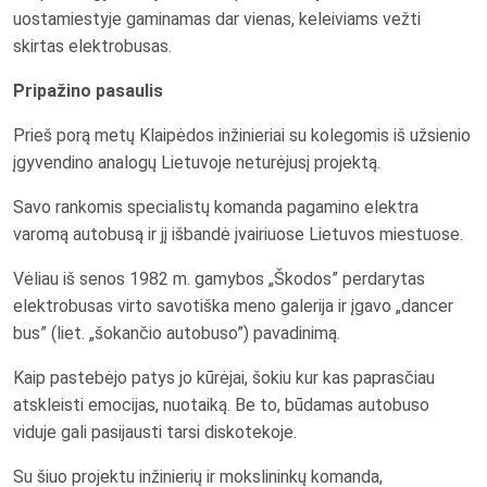
uostamiestyje gaminamas dar vienas, keleiviams vežti
skirtas elektrobusas.
Pripažino pasaulis
Prieš porą metų Klaipėdos inžinieriai su kolegomis iš užsienio
įgyvendino analogų Lietuvoje neturėjusį projektą.
Savo rankomis specialistų komanda pagamino elektra
varomą autobusą ir jį išbandė įvairiuose Lietuvos miestuose.
Vėliau iš senos 1982 m. gamybos „Škodos” perdarytas
elektrobusas virto savotiška meno galerija ir įgavo „dancer
bus” (liet. „šokančio autobuso”) pavadinimą.
Kaip pastebėjo patys jo kūrėjai, šokiu kur kas paprasčiau
atskleisti emocijas, nuotaiką. Be to, būdamas autobuso
viduje gali pasijausti tarsi diskotekoje.
Su šiuo projektu inžinierių ir mokslininkų komanda,