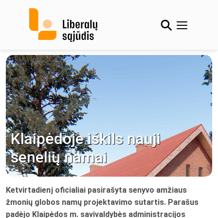
Skip
to
content
Klaipėdoje iškils nauji
senelių namai
Ketvirtadienį oficialiai pasirašyta senyvo amžiaus
žmonių globos namų projektavimo sutartis. Parašus
padėjo Klaipėdos m. savivaldybės administracijos