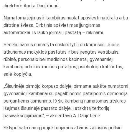
direktorė Audra Daujotienė.
Numatoma įėjimus ir tambūrus nuolat apšviesti natūralia arba
dirbtine šviesa. Dirbtinis apšvietimas įjungiamas
automatiškai. Iš lauko įėjimai į pastatą – rakinami.
Senelių namus numatyta suskirstyti į du korpusus. Juose
atkuriamas mokyklos pastatas ir bus įrengtas vestibiulis,
rūbinė, personalo bei medicinos kabinetai, gyvenamieji
kambariai, administracinės patalpos, psichologo kabinetas,
salė-koplyčia.
„Šiaurinėje pirmojo korpuso dalyje, pirmame aukšte numatomi
gyvenamieji kambariai su pagalbinėmis patalpomis demensija
sergantiems asmenims. Iš šių kambarių numatomas atskiras
išėjimas šiaurinėje pastato dalyje, į atskirtą teritoriją
pasivaikščiojimams“, – akcentavo A. Daujotienė.
Sklype šalia namų projektuojamos atviros žaliosios poilsio