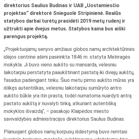
direktorius Saulius Budinas ir UAB „Uostamiesčio
projektas“ direktorė Snieguolė Stripinienė. Realūs
statybos darbai turėtų prasidėti 2019 metų rudenį ir
užtrukti apie dvejus metus. Statybos kaina bus aiški
parengus projektą.
„Projektuojamų senyvo amžiaus globos namų architektūrinės
idėjos centrine ašimi pasirinkta 1846 m. statyta Melnragės
mokykla. Ji buvo vieno aukšto su mansarda, vėlesniu
laikotarpiu perstatyta paaukštinant pastatą iki dviejų aukštų,
fasadus padengiant tinku. Šiuo metu pirmo aukšto mūras yra
išlikęs autentiškas, vėlesniu laikotarpiu sumūryto antro
aukšto būklė yra itin prasta, todėl numatoma nuardyti antrą
pastato aukštą ir nuvalyti tinką, atkuriant autentišką
mokyklos išvaizdą“, – pasakojo Klaipėdos miesto
savivaldybės administracijos direktorius Saulius Budinas.
Planuojant globos namų korpusų išdėstymą buvo remtasi