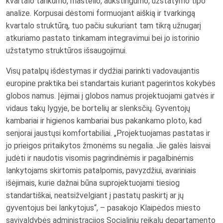
kvartalo tankumo, mastelio, aukštingumo, užstatymo tipo
analize. Korpusai dėstomi formuojant aiškią ir tvarkingą
kvartalo struktūrą, tuo pačiu sukuriant tam tikrą užnugarį
atkuriamo pastato tinkamam integravimui bei jo istorinio
užstatymo struktūros išsaugojimui.
Visų patalpų išdėstymas ir dydžiai parinkti vadovaujantis
europine praktika bei standartais kuriant pagerintos kokybės
globos namus. Įėjimai į globos namus projektuojami gatvės ir
vidaus takų lygyje, be bortelių ar slenksčių. Gyventojų
kambariai ir higienos kambariai bus pakankamo ploto, kad
senjorai jaustųsi komfortabiliai. „Projektuojamas pastatas ir
jo prieigos pritaikytos žmonėms su negalia. Jie galės laisvai
judėti ir naudotis visomis pagrindinėmis ir pagalbinėmis
lankytojams skirtomis patalpomis, pavyzdžiui, avariniais
išėjimais, kurie dažnai būna suprojektuojami tiesiog
standartiškai, neatsižvelgiant į pastatų paskirtį ar jų
gyventojus bei lankytojus“, – pasakojo Klaipėdos miesto
savivaldybės administracijos Socialinių reikalų departamento