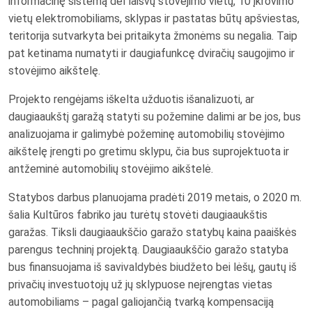
informacinę sistemą dėl laisvų stovėjimo vietų, 10 įkrovimo
vietų elektromobiliams, sklypas ir pastatas būtų apšviestas,
teritorija sutvarkyta bei pritaikyta žmonėms su negalia. Taip
pat ketinama numatyti ir daugiafunkcę dviračių saugojimo ir
stovėjimo aikštelę.
Projekto rengėjams iškelta užduotis išanalizuoti, ar
daugiaaukštį garažą statyti su požemine dalimi ar be jos, bus
analizuojama ir galimybė požeminę automobilių stovėjimo
aikštelę įrengti po gretimu sklypu, čia bus suprojektuota ir
antžeminė automobilių stovėjimo aikštelė.
Statybos darbus planuojama pradėti 2019 metais, o 2020 m.
šalia Kultūros fabriko jau turėtų stovėti daugiaaukštis
garažas. Tiksli daugiaaukščio garažo statybų kaina paaiškės
parengus techninį projektą. Daugiaaukščio garažo statyba
bus finansuojama iš savivaldybės biudžeto bei lėšų, gautų iš
privačių investuotojų už jų sklypuose neįrengtas vietas
automobiliams – pagal galiojančią tvarką kompensaciją