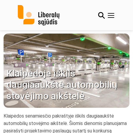
Skip
to
content
Klaipėdoje iškils
daugiaaukštė automobilių
stovėjimo aikštelė
Klaipėdos senamiesčio pakraštyje iškils daugiaaukštė
automobilių stovėjimo aikštelė. Šiomis dienomis planuojama
pasirašyti projektavimo paslaugų sutartį su konkursą