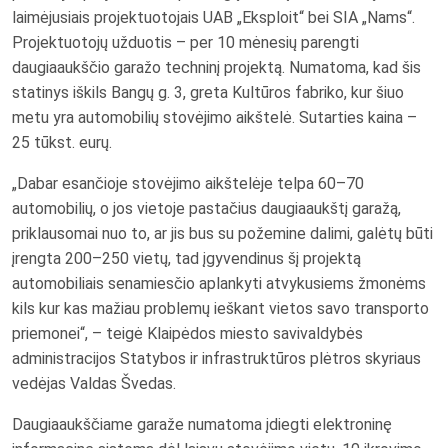
laimėjusiais projektuotojais UAB „Eksploit“ bei SIA „Nams“.
Projektuotojų užduotis – per 10 mėnesių parengti
daugiaaukščio garažo techninį projektą. Numatoma, kad šis
statinys iškils Bangų g. 3, greta Kultūros fabriko, kur šiuo
metu yra automobilių stovėjimo aikštelė. Sutarties kaina –
25 tūkst. eurų.
„Dabar esančioje stovėjimo aikštelėje telpa 60–70
automobilių, o jos vietoje pastačius daugiaaukštį garažą,
priklausomai nuo to, ar jis bus su požemine dalimi, galėtų būti
įrengta 200–250 vietų, tad įgyvendinus šį projektą
automobiliais senamiesčio aplankyti atvykusiems žmonėms
kils kur kas mažiau problemų ieškant vietos savo transporto
priemonei“, – teigė Klaipėdos miesto savivaldybės
administracijos Statybos ir infrastruktūros plėtros skyriaus
vedėjas Valdas Švedas.
Daugiaaukščiame garaže numatoma įdiegti elektroninę