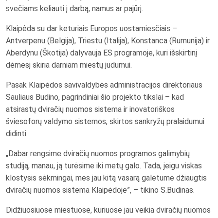
svečiams keliauti į darbą, namus ar pajūrį.
Klaipėda su dar keturiais Europos uostamiesčiais –
Antverpenu (Belgija), Triestu (Italija), Konstanca (Rumunija) ir
Aberdynu (Škotija) dalyvauja ES programoje, kuri išskirtinį
dėmesį skiria darniam miestų judumui.
Pasak Klaipėdos savivaldybės administracijos direktoriaus
Sauliaus Budino, pagrindiniai šio projekto tikslai – kad
atsirastų dviračių nuomos sistema ir inovatoriškos
šviesoforų valdymo sistemos, skirtos sankryžų pralaidumui
didinti.
„Dabar rengsime dviračių nuomos programos galimybių
studiją, manau, ją turėsime iki metų galo. Tada, jeigu viskas
klostysis sėkmingai, mes jau kitą vasarą galėtume džiaugtis
dviračių nuomos sistema Klaipėdoje”, – tikino S.Budinas.
Didžiuosiuose miestuose, kuriuose jau veikia dviračių nuomos