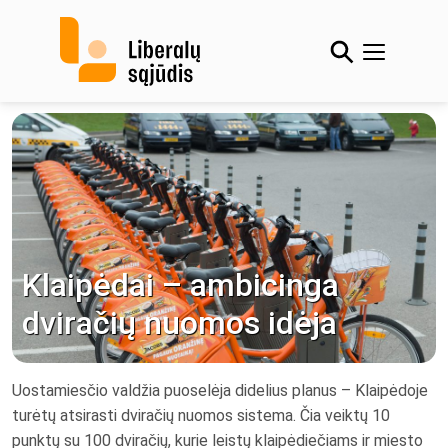
Skip
to
content
Klaipėdai – ambicinga
dviračių nuomos idėja
Uostamiesčio valdžia puoselėja didelius planus – Klaipėdoje
turėtų atsirasti dviračių nuomos sistema. Čia veiktų 10
punktų su 100 dviračių, kurie leistų klaipėdiečiams ir miesto