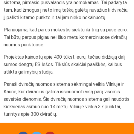
sistema, pirmasis pusvalandis yra nemokamas. Tai padaryta
tam, kad žmogus į netolimą tašką galėtų nuvažiuoti dviračiu,
jį palikti kitame punkte ir tai jam nieko nekainuotų.
Planuojama, kad paros mokestis siektų iki trijų su puse euro.
Tai būtų perpus pigiau nei šiuo metu komerciniuose dviračių
nuomos punktuose.
Projektas kainuotų apie 400 tūkst. eurų, tačiau didžiąją dalį
sumos dengtų ES lėšos. Tikslūs skaičiai paaiškės, kai bus
atlikta galimybių studija.
Panaši dviračių nuomos sistema sėkmingai veikia Vilniuje ir
Kaune, kur dviračius galima išsinuomoti visą parą visomis
savaitės dienomis. Šia dviračių nuomos sistema gali naudotis
kiekvienas asmuo nuo 14 metų. Vilniuje veikia 37 punktai,
turintys apie 300 dviračių.